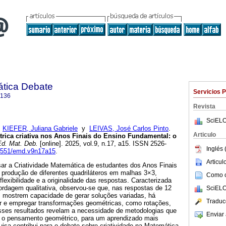
tica Debate
Servicios 
6136
Revista
SciELO
;
KIEFER, Juliana Gabriele
y
LEIVAS, José Carlos Pinto
.
Articulo
rica criativa nos Anos Finais do Ensino Fundamental: o
d. Mat. Deb.
[online]. 2025, vol.9, n.17, a15. ISSN 2526-
Inglés 
.46551/emd.v9n17a15
.
Articu
sar a Criatividade Matemática de estudantes dos Anos Finais
produção de diferentes quadriláteros em malhas 3×3,
Como ci
flexibilidade e a originalidade das respostas. Caracterizada
dagem qualitativa, observou-se que, nas respostas de 12
SciELO
 mostrem capacidade de gerar soluções variadas, há
Traduc
r e empregar transformações geométricas, como rotações,
Esses resultados revelam a necessidade de metodologias que
Enviar 
 e o pensamento geométrico, para um aprendizado mais
quisa contribui para o debate sobre criatividade na Matemática