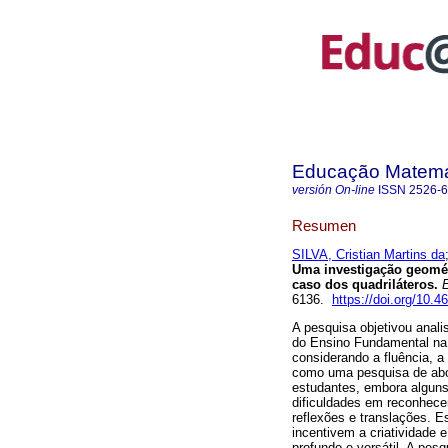
Educação Matemá
versión On-line
ISSN
2526-
Resumen
SILVA, Cristian Martins da
Uma investigação geomét
caso dos quadriláteros.
E
6136.
https://doi.org/10
A pesquisa objetivou anali
do Ensino Fundamental na 
considerando a fluência, a 
como uma pesquisa de abor
estudantes, embora alguns
dificuldades em reconhece
reflexões e translações. 
incentivem a criatividade
profundo e versátil. A pes