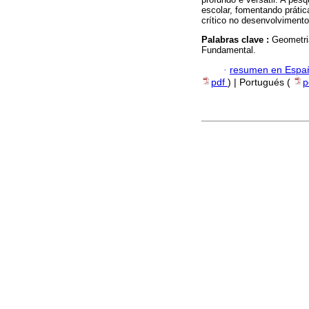
escolar, fomentando prát
crítico no desenvolviment
Palabras clave :
Geometria
Fundamental.
·
resumen en Espa
pdf
) | Portugués (
p