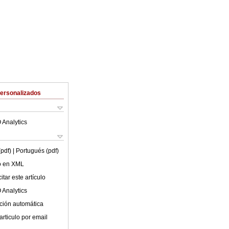
Personalizados
 Analytics
(pdf)
| Portugués (pdf)
lo en XML
tar este artículo
 Analytics
ción automática
articulo por email