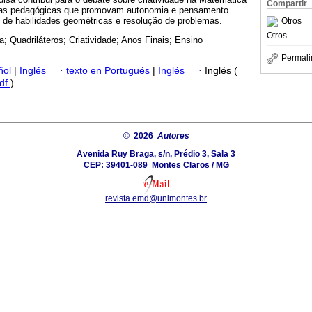
Compartir
icas pedagógicas que promovam autonomia e pensamento
o de habilidades geométricas e resolução de problemas.
Otros
Otros
; Quadriláteros; Criatividade; Anos Finais; Ensino
Permali
ñol
|
Inglés
·
texto en Portugués
|
Inglés
·
Inglés (
df
)
© 2026
Autores
Avenida Ruy Braga, s/n, Prédio 3, Sala 3
CEP: 39401-089  Montes Claros / MG
revista.emd@unimontes.br