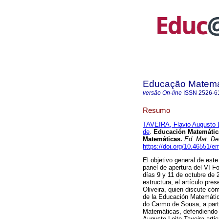
Educação Matemá
versão On-line
ISSN
2526-6
Resumo
TAVEIRA, Flavio Augusto 
de
.
Educación Matemática, 
Matemáticas.
Ed. Mat. De
https://doi.org/10.46551/
El objetivo general de este
panel de apertura del VI F
días 9 y 11 de octubre de 
estructura, el artículo pre
Oliveira, quien discute có
de la Educación Matemática
do Carmo de Sousa, a partir
Matemáticas, defendiendo 
Augusto Leite Taveira artic