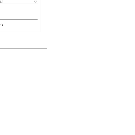
ar
nk