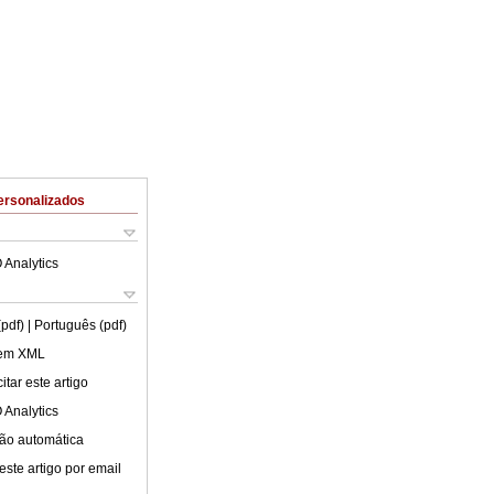
ersonalizados
 Analytics
(pdf)
| Português (pdf)
 em XML
tar este artigo
 Analytics
ão automática
este artigo por email