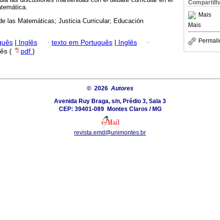
Compartilh
temática.
Mais
 de las Matemáticas; Justicia Curricular; Educación
Mais
Permali
guês
|
Inglês
·
texto em Português
|
Inglês
·
lês (
pdf
)
© 2026
Autores
Avenida Ruy Braga, s/n, Prédio 3, Sala 3
CEP: 39401-089  Montes Claros / MG
revista.emd@unimontes.br