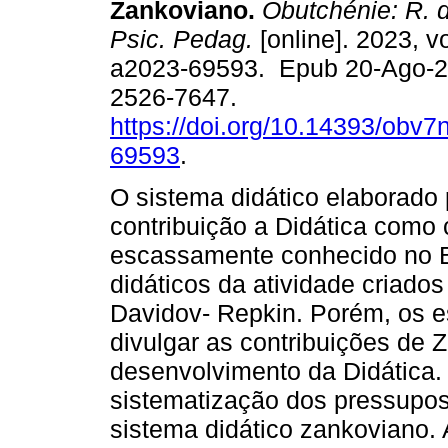
Zankoviano.
Obutchénie: R. d
Psic. Pedag.
[online]. 2023, vo
a2023-69593. Epub 20-Ago-2
2526-7647.
https://doi.org/10.14393/obv7
69593
.
O sistema didático elaborado
contribuição a Didática como 
escassamente conhecido no B
didáticos da atividade criados
Davidov- Repkin. Porém, os e
divulgar as contribuições de 
desenvolvimento da Didática. 
sistematização dos pressupos
sistema didático zankoviano. 