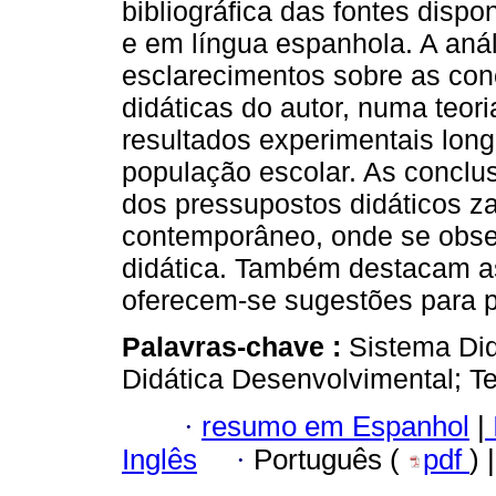
bibliográfica das fontes dispo
e em língua espanhola. A aná
esclarecimentos sobre as conc
didáticas do autor, numa teor
resultados experimentais lon
população escolar. As conclus
dos pressupostos didáticos z
contemporâneo, onde se obser
didática. Também destacam as
oferecem-se sugestões para p
Palavras-chave :
Sistema Did
Didática Desenvolvimental; Teo
·
resumo em Espanhol
|
Inglês
·
Português (
pdf
) 