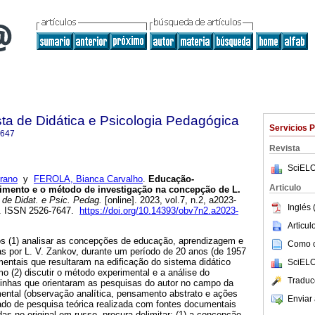
ta de Didática e Psicologia Pedagógica
Servicios 
7647
Revista
SciELO
rano
y
FEROLA, Bianca Carvalho
.
Educação-
Articulo
mento e o método de investigação na concepção de L.
de Didat. e Psic. Pedag.
[online]. 2023, vol.7, n.2, a2023-
Inglés 
. ISSN 2526-7647.
https://doi.org/10.14393/obv7n2.a2023-
Articu
os (1) analisar as concepções de educação, aprendizagem e
Como ci
s por L. V. Zankov, durante um período de 20 anos (de 1957
entais que resultaram na edificação do sistema didático
SciELO
 (2) discutir o método experimental e a análise do
Traduc
linhas que orientaram as pesquisas do autor no campo da
ntal (observação analítica, pensamento abstrato e ações
Enviar 
tado de pesquisa teórica realizada com fontes documentais
adas no original em russo, procura delimitar: (1) a concepção