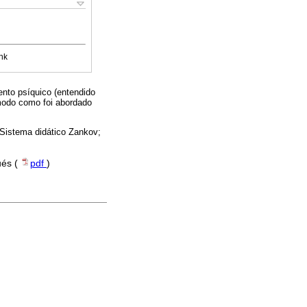
nk
ento psíquico (entendido
 modo como foi abordado
Sistema didático Zankov;
ués (
pdf
)