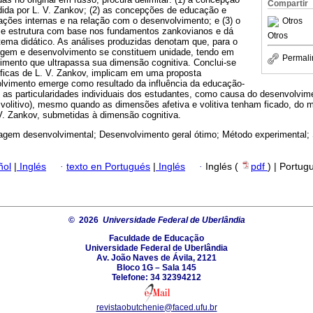
Compartir
ida por L. V. Zankov; (2) as concepções de educação e
ções internas e na relação com o desenvolvimento; e (3) o
Otros
se estrutura com base nos fundamentos zankovianos e dá
Otros
tema didático. As análises produzidas denotam que, para o
agem e desenvolvimento se constituem unidade, tendo em
Permali
vimento que ultrapassa sua dimensão cognitiva. Conclui-se
íficas de L. V. Zankov, implicam em uma proposta
lvimento emerge como resultado da influência da educação-
 as particularidades individuais dos estudantes, como causa do desenvolvim
 volitivo), mesmo quando as dimensões afetiva e volitiva tenham ficado, do
V. Zankov, submetidas à dimensão cognitiva.
agem desenvolvimental; Desenvolvimento geral ótimo; Método experimental; 
ñol
|
Inglés
·
texto en Portugués
|
Inglés
·
Inglés (
pdf
) | Portug
© 2026
Universidade Federal de Uberlândia
Faculdade de Educação
Universidade Federal de Uberlândia
Av. João Naves de Ávila, 2121
Bloco 1G – Sala 145
Telefone: 34 32394212
revistaobutchenie@faced.ufu.br