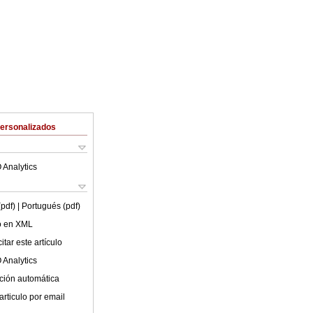
Personalizados
 Analytics
(pdf)
| Portugués (pdf)
lo en XML
tar este artículo
 Analytics
ción automática
articulo por email