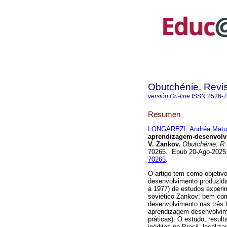
Obutchénie. Revis
versión On-line
ISSN
2526-
Resumen
LONGAREZI, Andréa Matu
aprendizagem-desenvolvi
V. Zankov.
Obutchénie: R. 
70265. Epub 20-Ago-2025
70265
.
O artigo tem como objetiv
desenvolvimento produzida
a 1977) de estudos experim
soviético Zankov; bem como
desenvolvimento nas três 
aprendizagem desenvolvime
práticas). O estudo, resul
inéditas no Brasil, localiz