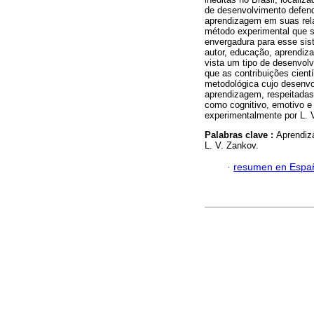
de desenvolvimento defend
aprendizagem em suas rela
método experimental que 
envergadura para esse sis
autor, educação, aprendiz
vista um tipo de desenvol
que as contribuições cient
metodológica cujo desenvo
aprendizagem, respeitadas
como cognitivo, emotivo e
experimentalmente por L. 
Palabras clave :
Aprendiz
L. V. Zankov.
·
resumen en Espa