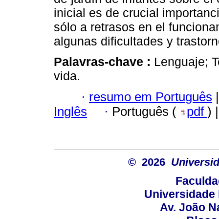
inicial es de crucial importanc
sólo a retrasos en el funciona
algunas dificultades y trastorn
Palavras-chave :
Lenguaje; Te
vida.
·
resumo em Português
|
Inglês
·
Português (
pdf
) 
© 2026
Universid
Faculda
Universidade 
Av. João N