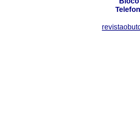
Bloco
Telefo
revistaobut