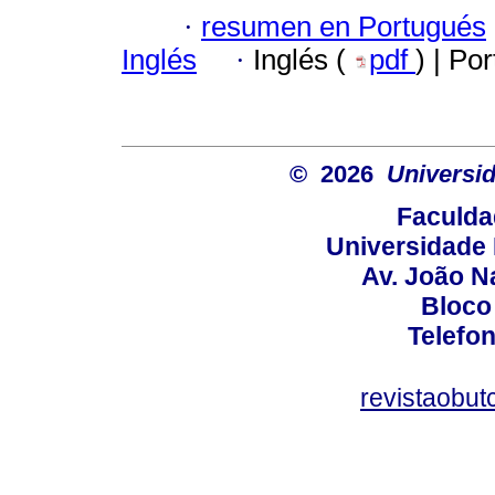
·
resumen en Portugués
Inglés
·
Inglés (
pdf
) | Po
© 2026
Universid
Faculda
Universidade 
Av. João N
Bloco
Telefo
revistaobut