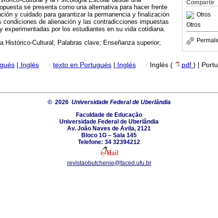
Compartir
propuesta se presenta como una alternativa para hacer frente
nción y cuidado para garantizar la permanencia y finalización
Otros
s condiciones de alienación y las contradicciones impuestas
Otros
 y experimentadas por los estudiantes en su vida cotidiana.
Permali
a Histórico-Cultural; Palabras clave; Enseñanza superior;
ugués
|
Inglés
·
texto en Portugués
|
Inglés
·
Inglés (
pdf
) | Port
© 2026
Universidade Federal de Uberlândia
Faculdade de Educação
Universidade Federal de Uberlândia
Av. João Naves de Ávila, 2121
Bloco 1G – Sala 145
Telefone: 34 32394212
revistaobutchenie@faced.ufu.br