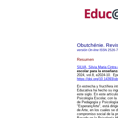
Obutchénie. Revis
versión On-line
ISSN
2526-
Resumen
SILVA, Silvia Maria Cintra
escolar para la enseñanz
2024, vol.8, e2024-10. E
https://doi.org/10.14393/o
En estrecha y fructífera in
Educativa ha hecho su ingr
este siglo. En este artícu
Psicología Escolar, con la
de Pedagogía y Psicología 
"EsperançArte", está dirig
de Arte, en los cuales se di
compromiso social de la p
Basado en la Psicología Hi