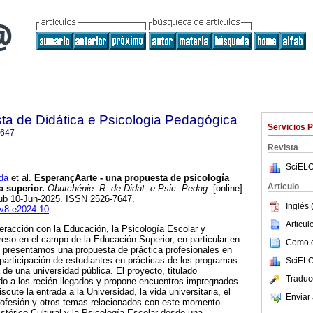
ta de Didática e Psicologia Pedagógica
Servicios 
7647
Revista
SciELO
 da
et al.
EsperançAarte - una propuesta de psicología
Articulo
a superior.
Obutchénie: R. de Didat. e Psic. Pedag.
[online].
pub 10-Jun-2025. ISSN 2526-7647.
Inglés 
bv8.e2024-10
.
Articu
teracción con la Educación, la Psicología Escolar y
eso en el campo de la Educación Superior, en particular en
Como ci
lo presentamos una propuesta de práctica profesionales en
 participación de estudiantes en prácticas de los programas
SciELO
de una universidad pública. El proyecto, titulado
Traduc
ido a los recién llegados y propone encuentros impregnados
scute la entrada a la Universidad, la vida universitaria, el
Enviar 
rofesión y otros temas relacionados con este momento.
stórico-Cultural y la Psicología Escolar desde una