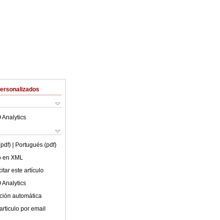
Personalizados
 Analytics
(pdf)
| Portugués (pdf)
lo en XML
tar este artículo
 Analytics
ción automática
articulo por email