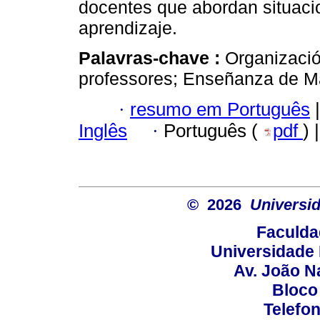
docentes que abordan situac
aprendizaje.
Palavras-chave :
Organizaci
professores; Enseñanza de Ma
·
resumo em Português
|
Inglês
·
Português (
pdf
) 
© 2026
Universid
Faculda
Universidade 
Av. João N
Bloco
Telefo