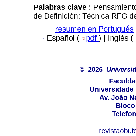
Palabras clave :
Pensamiento
de Definición; Técnica RFG de
·
resumen en Portugués
·
Español (
pdf
) | Inglés (
© 2026
Universid
Faculda
Universidade 
Av. João N
Bloco
Telefo
revistaobut