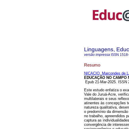
Linguagens, Educ
versão impressa
ISSN
1518
Resumo
NICACIO, Marcondes de L
EDUCAÇÃO NO CAMPO 
Epub 21-Mar-2025. ISSN
Este estudo enfatiza o ex
Vale do Juruá-Acre, verif
multilaterais e seus refle
atinentes às concepções t
natureza qualitativa, dese
o predomínio da dimensão 
no trabalho, apreendidos p
captura as individualidad
convergência de interesses
socioeconômico e educati