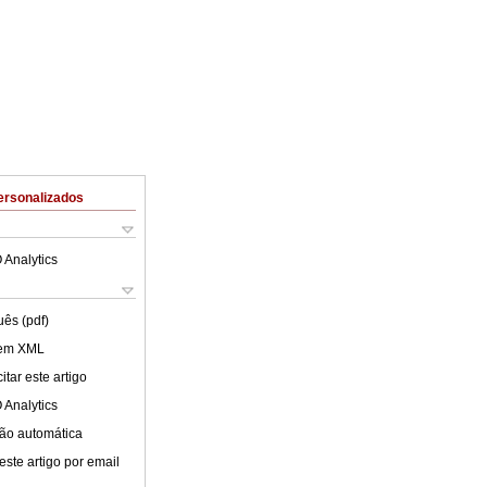
ersonalizados
 Analytics
uês (pdf)
 em XML
tar este artigo
 Analytics
ão automática
este artigo por email