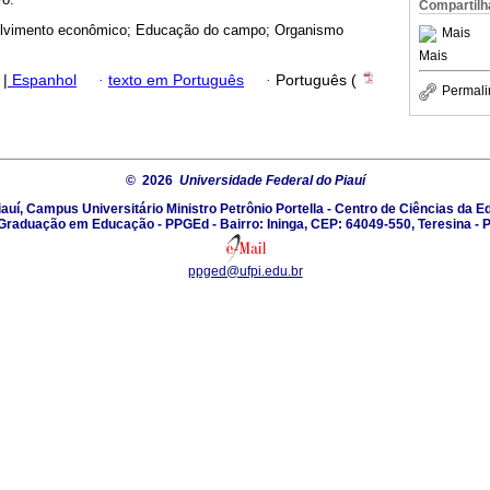
Compartilh
lvimento econômico; Educação do campo; Organismo
Mais
Mais
|
Espanhol
·
texto em Português
·
Português (
Permali
© 2026
Universidade Federal do Piauí
auí, Campus Universitário Ministro Petrônio Portella - Centro de Ciências da
Graduação em Educação - PPGEd - Bairro: Ininga, CEP: 64049-550, Teresina - P
ppged@ufpi.edu.br