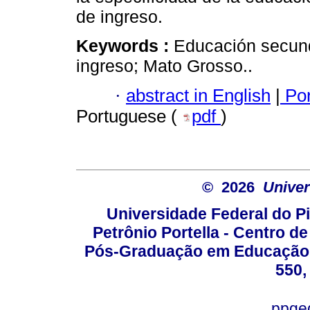
de ingreso.
Keywords :
Educación secund
ingreso; Mato Grosso..
·
abstract in English
|
Por
Portuguese (
pdf
)
© 2026
Univer
Universidade Federal do Pi
Petrônio Portella - Centro 
Pós-Graduação em Educação -
550,
ppge