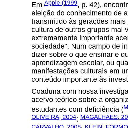
Apple (1999
Em
, p. 42), enco
eleição do conhecimento de a
transmitido às gerações mais 
cultura de outros grupos mal v
extremamente importante ace
sociedade". Num campo de int
dizer sobre o que ensinar e q
aprendizagem escolar, ou qu
manifestações culturais em um
conteúdo importante às invest
Coaduna com nossa investiga
acervo teórico sobre a organi
M
estudantes com deficiência (
OLIVEIRA, 2004
MAGALHÃES, 20
;
CARVALHO, 2008
KLEIN; FORMO