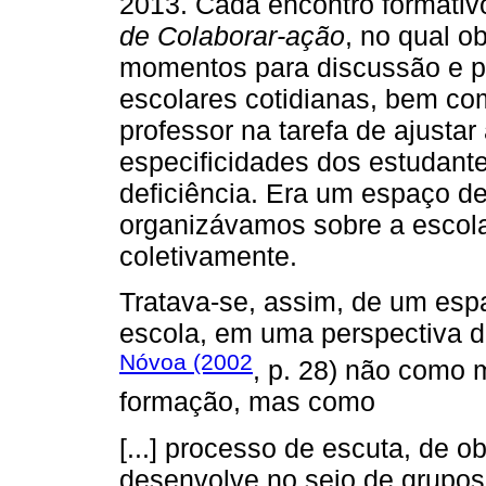
2013. Cada encontro formati
de Colaborar-ação
, no qual ob
momentos para discussão e p
escolares cotidianas, bem co
professor na tarefa de ajusta
especificidades dos estudant
deficiência. Era um espaço de
organizávamos sobre a escola 
coletivamente.
Tratava-se, assim, de um esp
escola, em uma perspectiva 
Nóvoa (2002
, p. 28) não como 
formação, mas como
[...] processo de escuta, de o
desenvolve no seio de grupos