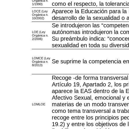
Orgánica n.
como el respecto, la tolerancia
1/1990)
Aparece la Educación para la 
LOCE (Ley
Orgánica n.
desarrollo de la sexualidad o a
10/2002)
Se introdujeron las “compete
autónomas introdujeron la co
LOE (Ley
Orgánica n.
Su preámbulo indica: “conocer
2/2006)
sexualidad en toda su diversida
LOMCE (Ley
Se suprime la competencia em
Orgánica n.
8/2013)
Recoge -de forma transversal 
Artículo 19, Apartado 2, los p
aparece la EAS dentro de la E
Afectivo Sexual, emocional y e
materias de un modo transver
LOMLOE
como tema transversal a traba
recoge entre los principios p
19.2) y entre los objetivos de