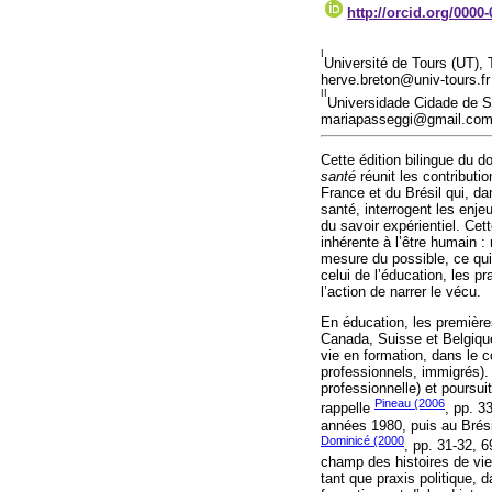
http://orcid.org/0000
I
Université de Tours (UT), T
herve.breton@univ-tours.fr
II
Universidade Cidade de Sã
mariapasseggi@gmail.co
Cette édition bilingue du d
santé
réunit les contributi
France et du Brésil qui, da
santé, interrogent les enj
du savoir expérientiel. Cet
inhérente à l’être humain :
mesure du possible, ce qui
celui de l’éducation, les 
l’action de narrer le vécu.
En éducation, les premières
Canada, Suisse et Belgique
vie en formation, dans le c
professionnels, immigrés). 
professionnelle) et poursu
Pineau (2006
rappelle
, pp. 3
années 1980, puis au Brési
Dominicé (2000
, pp. 31-32, 
champ des histoires de vie
tant que praxis politique,