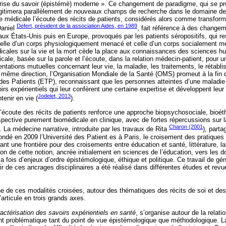
a crise du savoir (épistémè) moderne ». Ce changement de paradigme, qui se pr
itimera parallèlement de nouveaux champs de recherche dans le domaine de 
que médicale l’écoute des récits de patients, considérés alors comme transfo
Defert, président de la association Aides, en 1989
Daniel
, fait référence à des change
ux États-Unis puis en Europe, provoqués par les patients séropositifs, qui re
celle d’un corps physiologiquement menacé et celle d’un corps socialement m
cales sur la vie et la mort cède la place aux connaissances des sciences hu
cale, basée sur la parole et l’écoute, dans la relation médecin-patient, pour u
tations mutuelles concernant leur vie, la maladie, les traitements, le rétabl
te même direction, l’Organisation Mondiale de la Santé (OMS) promeut à la fi
des Patients (ETP), reconnaissant que les personnes atteintes d’une maladie 
irs expérientiels qui leur confèrent une certaine expertise et développent leur 
Jodelet, 2013
tenir en vie (
).
’écoute des récits de patients renforce une approche biopsychosociale, bioéthi
pective purement biomédicale en clinique, avec de fortes répercussions sur 
Charon (2001
La médecine narrative, introduite par les travaux de Rita
), part
 fondé en 2009 l’Université des Patient.es à Paris, le croisement des pratique
nt une frontière pour des croisements entre éducation et santé, littérature, la
on de cette notion, ancrée initialement en sciences de l’éducation, vers les 
la fois d’enjeux d’ordre épistémologique, éthique et politique. Ce travail de gé
tir de ces ancrages disciplinaires a été réalisé dans différentes études et re
e de ces modalités croisées, autour des thématiques des récits de soi et des
’articule en trois grands axes.
actérisation des savoirs expérientiels en santé
, s’organise autour de la relati
nt problématique tant du point de vue épistémologique que méthodologique. La 