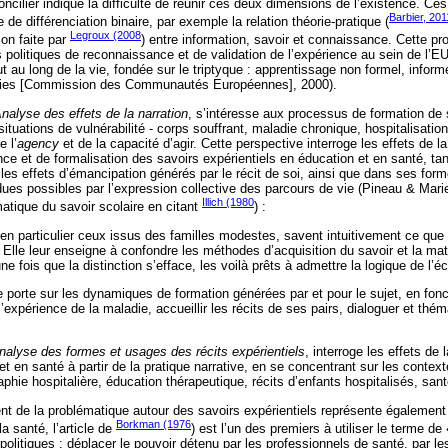
oncilier indique la difficulté de réunir ces deux dimensions de l’existence. Ce
Barbier, 201
 de différenciation binaire, par exemple la relation théorie-pratique (
Legroux (2008
ion faite par
) entre information, savoir et connaissance. Cette p
politiques de reconnaissance et de validation de l’expérience au sein de l’E
out au long de la vie, fondée sur le triptyque : apprentissage non formel, info
ies [Commission des Communautés Européennes], 2000).
nalyse des effets de la narration
, s’intéresse aux processus de formation d
tuations de vulnérabilité - corps souffrant, maladie chronique, hospitalisatio
e l’
agency
et de la capacité d’agir. Cette perspective interroge les effets de la
e et de formalisation des savoirs expérientiels en éducation et en santé, tant
 les effets d’émancipation générés par le récit de soi, ainsi que dans ses fo
ndues possibles par l’expression collective des parcours de vie (Pineau & Mari
Illich (1980
matique du savoir scolaire en citant
) :
en particulier ceux issus des familles modestes, savent intuitivement ce que 
re. Elle leur enseigne à confondre les méthodes d’acquisition du savoir et la mat
e fois que la distinction s’efface, les voilà prêts à admettre la logique de l’éc
e porte sur les dynamiques de formation générées par et pour le sujet, en fonc
l’expérience de la maladie, accueillir les récits de ses pairs, dialoguer et thé
nalyse des formes et usages des récits expérientiels
, interroge les effets de 
et en santé à partir de la pratique narrative, en se concentrant sur les context
hie hospitalière, éducation thérapeutique, récits d’enfants hospitalisés, san
nt de la problématique autour des savoirs expérientiels représente égalemen
Borkman (1976
a santé, l’article de
) est l’un des premiers à utiliser le terme de 
politiques : déplacer le pouvoir détenu par les professionnels de santé, par les