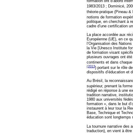
formation ont d’abord inte
1983/2013 ; Dominicé, 200
théorie-pratique (Pineau &
notions de formation expérie
politique, en cherchant à r
cadre d’une certification un
La place accordée aux réci
Européenne (UE), en ce qui
l’Organisation des Nations 
la Vie [Unesco Institute f
de formation visant spécif
plusieurs ouvrages ont été
continents et dans chaque
(2013
) portant sur le rôle 
dispositifs d’éducation et d
Au Brésil, la reconnaissa
supérieur, prenant la forme 
rédigé en réponse à une ex
tradition narrative, instit
1980 aux universités fédér
formation », dans le but d’o
instaurent à leur tour la 
Base, Technique et Technol
éducation sont longtemps re
La tournure narrative des
traduction), en vient à êtr