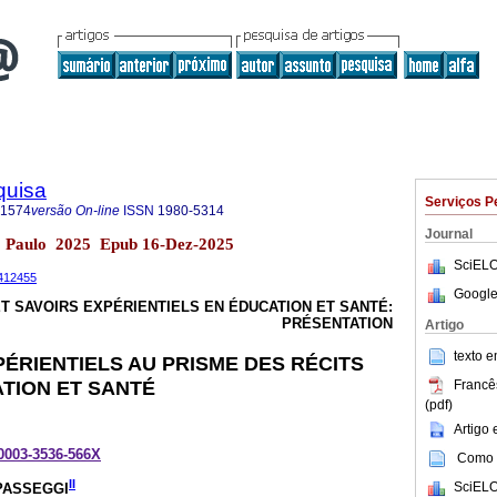
quisa
Serviços P
-1574
versão On-line
ISSN
1980-5314
Journal
ão Paulo 2025 Epub 16-Dez-2025
SciELO
1412455
Google
ET SAVOIRS EXPÉRIENTIELS EN ÉDUCATION ET SANTÉ:
PRÉSENTATION
Artigo
texto 
PÉRIENTIELS AU PRISME DES RÉCITS
ATION ET SANTÉ
Francê
(pdf)
Artigo
-0003-3536-566X
Como c
II
SciELO
PASSEGGI