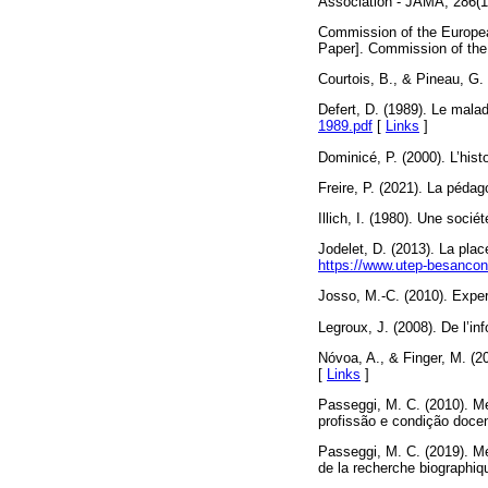
Association - JAMA, 286(1
Commission of the Europea
Paper]. Commission of th
Courtois, B., & Pineau, G.
Defert, D. (1989). Le malad
1989.pdf
[
Links
]
Dominicé, P. (2000). L’his
Freire, P. (2021). La péda
Illich, I. (1980). Une socié
Jodelet, D. (2013). La pla
https://www.utep-besancon.
Josso, M.-C. (2010). Expe
Legroux, J. (2008). De l’in
Nóvoa, A., & Finger, M. (2
[
Links
]
Passeggi, M. C. (2010). Mem
profissão e condição doce
Passeggi, M. C. (2019). Mém
de la recherche biographiq