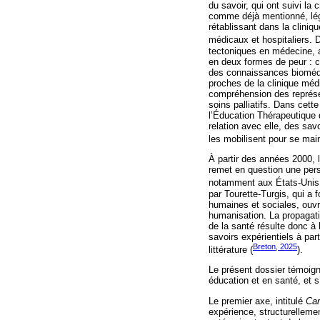
du savoir, qui ont suivi l
comme déjà mentionné, lég
rétablissant dans la clini
médicaux et hospitaliers. 
tectoniques en médecine, a
en deux formes de peur : 
des connaissances biomédi
proches de la clinique médi
compréhension des représen
soins palliatifs. Dans cet
l’Éducation Thérapeutique 
relation avec elle, des savo
les mobilisent pour se main
À partir des années 2000, l
remet en question une pers
notamment aux États-Unis. 
par Tourette-Turgis, qui a
humaines et sociales, ouvra
humanisation. La propagati
de la santé résulte donc à 
savoirs expérientiels à par
Breton, 2025
littérature (
).
Le présent dossier témoign
éducation et en santé, et s
Le premier axe, intitulé
Car
expérience, structurelleme