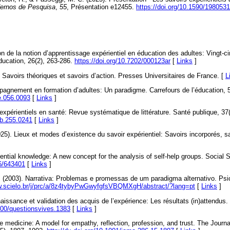
ernos de Pesquisa
,
55
, Présentation e12455.
https://doi.org/10.1590/198053
on de la notion d’apprentissage expérientiel en éducation des adultes: Vingt-c
ducation, 26(2), 263-286.
https://doi.org/10.7202/000123ar
[
Links
]
1). Savoirs théoriques et savoirs d’action. Presses Universitaires de France. [
L
pagnement en formation d’adultes: Un paradigme. Carrefours de l’éducation, 5
le.056.0093
[
Links
]
expérientiels en santé: Revue systématique de littérature. Santé publique, 37
ub.255.0241
[
Links
]
025). Lieux et modes d’existence du savoir expérientiel: Savoirs incorporés, sav
ential knowledge: A new concept for the analysis of self-help groups. Social S
86/643401
[
Links
]
. (2003). Narrativa: Problemas e promessas de um paradigma alternativo. Psic
w.scielo.br/j/prc/a/8z4tybyPwGwyfgfsVBQMXgH/abstract/?lang=pt
[
Links
]
issance et validation des acquis de l’expérience: Les résultats (in)attendus.
4000/questionsvives.1383
[
Links
]
ve medicine: A model for empathy, reflection, profession, and trust. The Journ