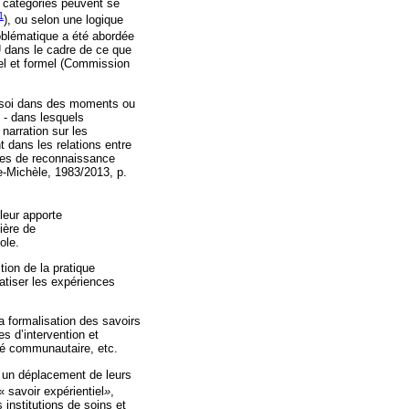
s catégories peuvent se
1
), ou selon une logique
roblématique a été abordée
U dans le cadre de ce que
rmel et formel (Commission
e soi dans des moments ou
n - dans lesquels
 narration sur les
 dans les relations entre
rmes de reconnaissance
e-Michèle, 1983/2013, p.
leur apporte
ière de
ole.
tion de la pratique
matiser les expériences
la formalisation des savoirs
es d’intervention et
té communautaire, etc.
t un déplacement de leurs
« savoir expérientiel
»
,
 institutions de soins et