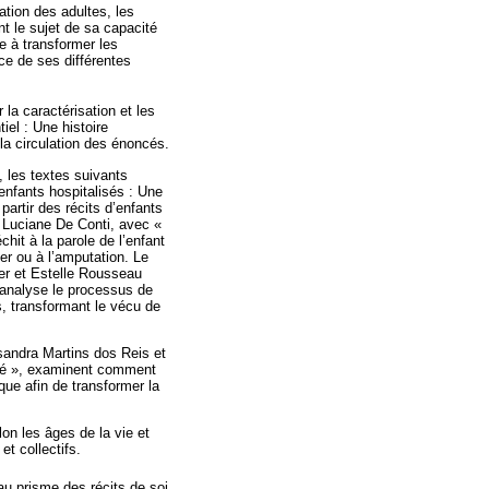
tion des adultes, les
nt le sujet de sa capacité
e à transformer les
nce de ses différentes
la caractérisation et les
iel : Une histoire
la circulation des énoncés.
, les textes suivants
enfants hospitalisés : Une
artir des récits d’enfants
, Luciane De Conti, avec «
chit à la parole de l’enfant
r ou à l’amputation. Le
ier et Estelle Rousseau
e analyse le processus de
ls, transformant le vécu de
sandra Martins dos Reis et
nté », examinent comment
que afin de transformer la
lon les âges de la vie et
et collectifs.
au prisme des récits de soi