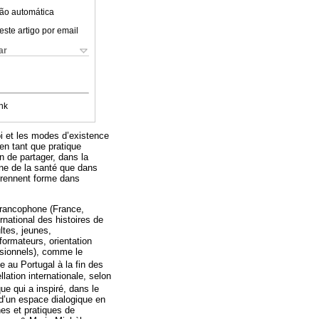
ão automática
este artigo por email
ar
nk
oi et les modes d’existence
 en tant que pratique
in de partager, dans la
ine de la santé que dans
 prennent forme dans
 francophone (France,
national des histoires de
ltes, jeunes,
formateurs, orientation
ssionnels), comme le
e au Portugal à la fin des
ation internationale, selon
ue qui a inspiré, dans le
 d’un espace dialogique en
hes et pratiques de