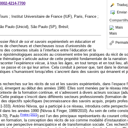
-0002-4214-7700
Traduç
Enviar 
ours ; Institut Universitaire de France (IUF), Paris, France ;
Compartilh
o Paulo (Unicid), São Paulo (SP), Brésil;
Mais
m
Mais
ossier
Récit de soi et savoirs expérientiels en éducation et
Permali
ons de chercheurs et chercheuses issus d’universités de
ns des contextes situés à l’interface entre l’éducation et la
eux épistémologiques associés au croisement entre les pratiques du récit de s
te thématique s’articule autour de cette propriété fondamentale de la narration
 raconter l’expérience vécue, à tous les âges, en tout temps et en tout lieu, af
 se passe et ce qui leur arrive. Cela conduit à penser que, tant dans le doma
pratiques s’humanisent lorsqu’elles s’ancrent dans des savoirs qui émanent et
 recherches sur les récits de soi et les savoirs expérientiels, dans l’espace
), émergent au début des années 1980. Elles sont menées par le réseau inter
ontexte de la formation continue, et s’adressent à divers acteurs sociaux (adu
Cette pratique s’inscrit dans différents secteurs professionnels (formation de 
it des objectifs spécifiques (reconnaissance des savoirs acquis, projets profe
31-333). António Nóvoa, qui a participé à ce réseau, introduira cette perspectiv
l dans les années 1990 (Nóvoa & Finger, 1988/2010). Au sein de cette constell
Freire (2021
69-70), Paulo
) est l’un des principaux représentants du courant critiq
 en formation, la conception des récits de soi comme modalité d’instauration
 dans une perspective émancipatrice et de transformation sociale. Ces recherc