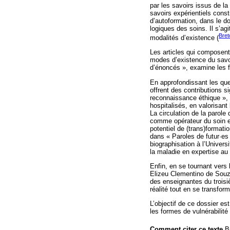
par les savoirs issus de l
savoirs expérientiels const
d’autoformation, dans le d
logiques des soins. Il s’ag
Bret
modalités d’existence (
Les articles qui composent
modes d’existence du savoir
d’énoncés », examine les f
En approfondissant les ques
offrent des contributions 
reconnaissance éthique », 
hospitalisés, en valorisan
La circulation de la parole 
comme opérateur du soin et
potentiel de (trans)format
dans « Paroles de futur·es 
biographisation à l’Univers
la maladie en expertise au s
Enfin, en se tournant vers
Elizeu Clementino de Souz
des enseignantes du troisiè
réalité tout en se transfo
L’objectif de ce dossier es
les formes de vulnérabilité 
Comment citer ce texte
Br