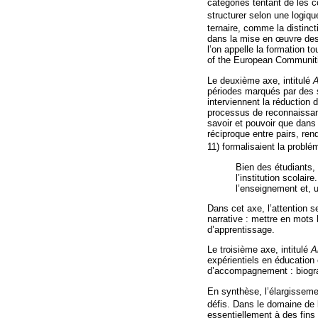
catégories tentant de les c
structurer selon une logique
ternaire, comme la distinct
dans la mise en œuvre des 
l’on appelle la formation t
of the European Communit
Le deuxième axe, intitulé
A
périodes marqués par des si
interviennent la réduction d
processus de reconnaissanc
savoir et pouvoir que dans
réciproque entre pairs, re
11) formalisaient la problé
Bien des étudiants, 
l’institution scolai
l’enseignement et, un
Dans cet axe, l’attention s
narrative : mettre en mots 
d’apprentissage.
Le troisième axe, intitulé
A
expérientiels en éducation 
d’accompagnement : biograp
En synthèse, l’élargisseme
défis. Dans le domaine de l
essentiellement à des fins 