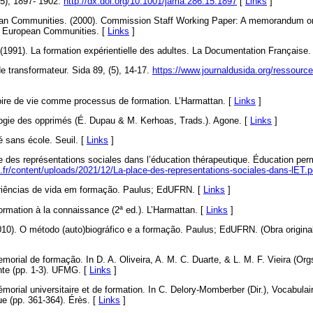
5), 1897- 1902.
http://dx.doi.org/10.1001/jama.286.15.1897
[
Links
]
n Communities. (2000). Commission Staff Working Paper: A memorandum on l
e European Communities. [
Links
]
 (1991). La formation expérientielle des adultes. La Documentation Française.
e transformateur. Sida 89, (5), 14-17.
https://www.journaldusida.org/ressource
toire de vie comme processus de formation. L’Harmattan. [
Links
]
gogie des opprimés (É. Dupau & M. Kerhoas, Trads.). Agone. [
Links
]
té sans école. Seuil. [
Links
]
ce des représentations sociales dans l’éducation thérapeutique. Éducation per
fr/content/uploads/2021/12/La-place-des-representations-sociales-dans-lET.p
riências de vida em formação. Paulus; EdUFRN. [
Links
]
formation à la connaissance (2ª ed.). L’Harmattan. [
Links
]
010). O método (auto)biográfico e a formação. Paulus; EdUFRN. (Obra origina
orial de formação. In D. A. Oliveira, A. M. C. Duarte, & L. M. F. Vieira (Orgs
nte (pp. 1-3). UFMG. [
Links
]
orial universitaire et de formation. In C. Delory-Momberber (Dir.), Vocabulair
ue (pp. 361-364). Érès. [
Links
]