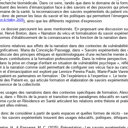
a recherche biomédicale. Dans ce sens, tandis que dans le domaine de la forma
ituent des leviers d’émancipation face à des savoirs et des pouvoirs qui prive
omaine de la santé, la reconnaissance des savoirs expérientiels du patient vis
it donc de penser les lieux du savoir et les politiques qui permettent l’émerge
on & Halloy, 2025
), ainsi que les différents registres d’expression.
 ce dossier parcourent les axes mentionnés. En proposant une discussion sur 
, Hervé Breton, dans « Narration du vécu et formalisation du savoir expérient
ormes d’établissement de la connaissance et la fonction de la narration dans 
tions relatives aux effets de la narration dans des contextes de vulnérabilité
significatives. Maria da Conceição Passeggi, dans « Savoirs expérientiels des 
discute des principes éthiques et épistémologiques d’une recherche menée à p
t leurs contributions à la formation professionnelle. Dans la même perspective
dans la prise en charge d’enfant en situation de vulnérabilité psychique », réflé
 à la narration comme outil permettant de configurer ses vécus face au cance
ion et d’émancipation est exploré par Lennize Pereira Paulo, Marie-Paule Vann
patient·es partenaires en formation : De l’expérience à l’expertise ». Le text
ité des Patient·es, qui articule formation et élaboration de savoirs expérientie
ervice de la collectivité.
 les usages des narrations dans des contextes spécifiques de formation, Ales
a, dans « Récits de la
praxis
et transition entre paradigmes éducatifs en sa
me cycle en Résidence en Santé articulent les relations entre théorie et prati
rmant elles-mêmes.
t donc de considérer à partir de quels espaces et quelles formes de récits - se
- les savoirs expérientiels trouvent des usages éducatifs, politiques, éthiques 
eton, H., & Passeggi, M. C. (2025). Présentation - Les savoirs expérientiels 