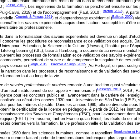
rrogé la dimension formatrice des récits de soi dans la recherche-formation (P
Josso, 2010
0 ;
). Les ingénieries de la formation se pencheront ensuite sur les 
Breton, 2023
 Puig-Calvó, 2019) et de l’accompagnement (Paul, 2010 ;
). À parti
Courtois & Pineau, 1991
Balleux, 2000
ntielle (
) et d’apprentissage expérientiel (
) vi
econnaître les savoirs expérientiels acquis dans l’action, susceptibles d’être c
iversitaire ou professionnelle.
ts dans la formalisation des savoirs expérientiels est devenue un objet d’étud
 concerne les procédures de reconnaissance et de validation des acquis. Da
Unies pour l’Éducation, la Science et la Culture (Unesco), l’Institut pour l’Ap
or Lifelong Learning] (UIL), basé à Hambourg, a documenté au niveau mondial le
iquement les processus de formalisation et de validation des savoirs expérien
 coordonnés, permettant de suivre et de comprendre la singularité de ces polit
Singh, 2015
Pavlova & Singh, 2022
 pays concerné (
;
). Au Portugal, on peut soulig
de la narration dans les processus de reconnaissance et de validation des savoi
e formation tout au long de la vie.
nce de
savoirs professionnels notoires
remonte à une tradition quasi séculaire
Passeggi, 2010
d’un récit institutionnel de soi, appelé « memoriais » (
, 2019 ; P
igence pour les concours publics et l’avancement dans la carrière de l’ensei
utionnalisée au début des années 1930 par l’Universidade de São Paulo (USP), 
ales pour les mêmes objectifs. Dans les années 1990, elle se diversifie sous
btenir la certification de la licence en pédagogie. À partir de 2012, les instit
Reconnaissance des Savoirs et Compétences (RSC), pour l’avancement dans la 
ogique (EBTT). En résumé, tant en France qu’au Brésil, les récits de soi et l
stés orientés vers la formation, la vie professionnelle et la validation des sa
Brockmeier et Ha
 années 1980 dans les sciences humaines, comme le rappellent
e vue « comme faisant partie de transformations tectoniques plus larges dans no