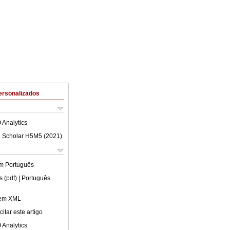
ersonalizados
 Analytics
 Scholar H5M5 (
2021
)
em
Português
s (pdf)
| Português
 em XML
itar este artigo
 Analytics