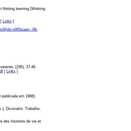
ifelong learning [Working
 [
Links
]
s/8/jds-n005supp---06-
manente, (195), 37-46.
df
[
Links
]
l publicada em 1988).
.), Dicionário: Trabalho,
e des histoires de vie et