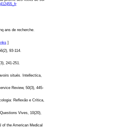
1412455_fr
inq ans de recherche.
inks
]
6(2), 93-114.
(3), 241-251.
oirs situés. Intellectica,
ervice Review, 50(3), 445-
ologia: Reflexão e Crítica,
 Questions Vives, 10(20),
al of the American Medical