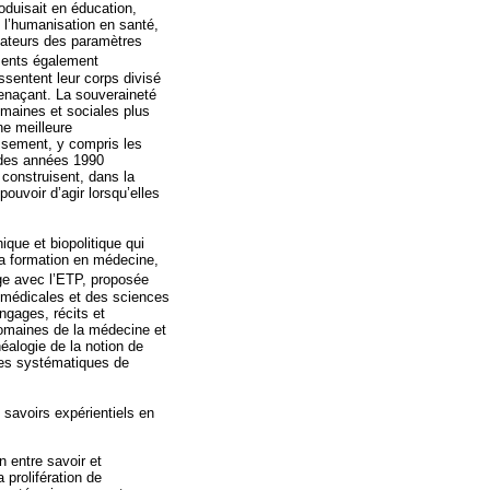
oduisait en éducation,
l’humanisation en santé,
rmateurs des paramètres
ments également
ssentent leur corps divisé
enaçant. La souveraineté
maines et sociales plus
ne meilleure
issement, y compris les
n des années 1990
construisent, dans la
pouvoir d’agir lorsqu’elles
que et biopolitique qui
la formation en médecine,
age avec l’ETP, proposée
s médicales et des sciences
ngages, récits et
domaines de la médecine et
néalogie de la notion de
vues systématiques de
 savoirs expérientiels en
on entre savoir et
prolifération de