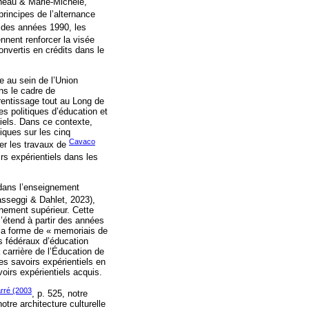
ineau & Marie-Michèle,
principes de l’alternance
r des années 1990, les
ennent renforcer la visée
onvertis en crédits dans le
e au sein de l’Union
ns le cadre de
prentissage tout au Long de
s politiques d’éducation et
tiels. Dans ce contexte,
iques sur les cinq
Cavaco
ner les travaux de
rs expérientiels dans les
 dans l’enseignement
asseggi & Dahlet, 2023),
gnement supérieur. Cette
s’étend à partir des années
 la forme de « memoriais de
uts fédéraux d’éducation
carrière de l’Éducation de
es savoirs expérientiels en
voirs expérientiels acquis.
rré (2003
, p. 525, notre
tre architecture culturelle