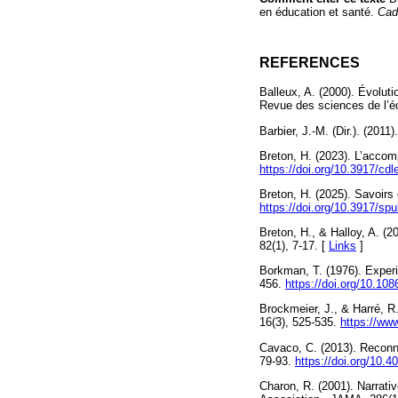
en éducation et santé.
Cad
REFERENCES
Balleux, A. (2000). Évoluti
Revue des sciences de l’é
Barbier, J.-M. (Dir.). (201
Breton, H. (2023). L’accom
https://doi.org/10.3917/cd
Breton, H. (2025). Savoirs 
https://doi.org/10.3917/sp
Breton, H., & Halloy, A. (2
82(1), 7-17. [
Links
]
Borkman, T. (1976). Experi
456.
https://doi.org/10.10
Brockmeier, J., & Harré, R
16(3), 525-535.
https://ww
Cavaco, C. (2013). Reconna
79-93.
https://doi.org/10.
Charon, R. (2001). Narrati