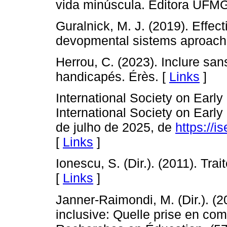
vida minúscula. Editora UFMG
Guralnick, M. J. (2019). Effect
devopmental sistems aproach.
Herrou, C. (2023). Inclure san
handicapés. Érès. [
Links
]
International Society on Early I
International Society on Earl
de julho de 2025, de
https://i
[
Links
]
Ionescu, S. (Dir.). (2011). Tra
[
Links
]
Janner-Raimondi, M. (Dir.). (2
inclusive: Quelle prise en co