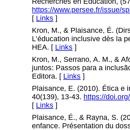
Recherches en Éducation, (57
https://www.persee.fr/issue
[
Links
]
Kron, M., & Plaisance, É. (Dir
L’éducation inclusive dès la 
HEA. [
Links
]
Kron, M., Serrano, A. M., & Af
juntos: Passos para a inclusã
Editora. [
Links
]
Plaisance, E. (2010). Ética e
40(139), 13-43.
https://doi.o
[
Links
]
Plaisance, É., & Rayna, S. (201
enfance. Présentation du dos