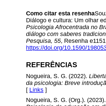
Como citar esta resenha
Souz
Diálogo e cultura: Um olhar e
Psicologia Afrocentrada no Br
diálogo com saberes tradicion
Pesquisa, 55
, Resenha e1151
https://doi.org/10.1590/1980
REFERÊNCIAS
Nogueira, S. G. (2022).
Libert
da psicologia: Breve introduçã
[
Links
]
Nogueira, S. G. (Org.). (2023)