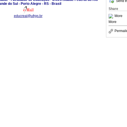
Send th
nde do Sul - Porto Alegre - RS - Brasil
Share
More
educreal@ufrgs.br
More
Permali