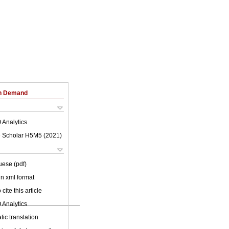
on Demand
 Analytics
 Scholar H5M5 (
2021
)
uese (pdf)
 in xml format
cite this article
 Analytics
ic translation