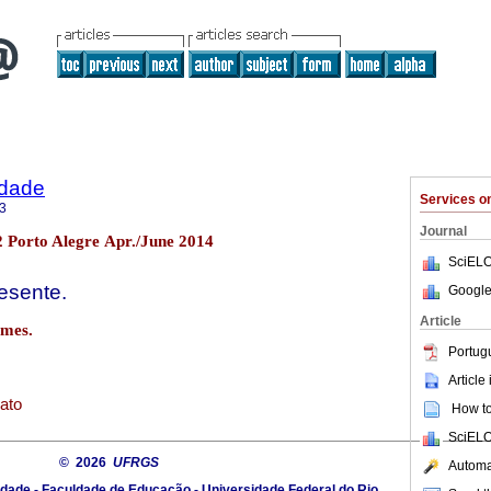
idade
Services 
3
Journal
2 Porto Alegre Apr./June 2014
SciELO
esente.
Google
Article
imes.
Portug
Article
ato
How to 
SciELO
© 2026
UFRGS
Automat
dade - Faculdade de Educação - Universidade Federal do Rio