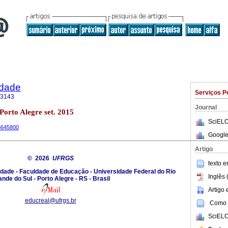
idade
Serviços P
-3143
Journal
 Porto Alegre set. 2015
SciELO
23645800
Google
Artigo
© 2026
UFRGS
texto 
dade - Faculdade de Educação - Universidade Federal do Rio
Inglês 
nde do Sul - Porto Alegre - RS - Brasil
Artigo
educreal@ufrgs.br
Como c
SciELO