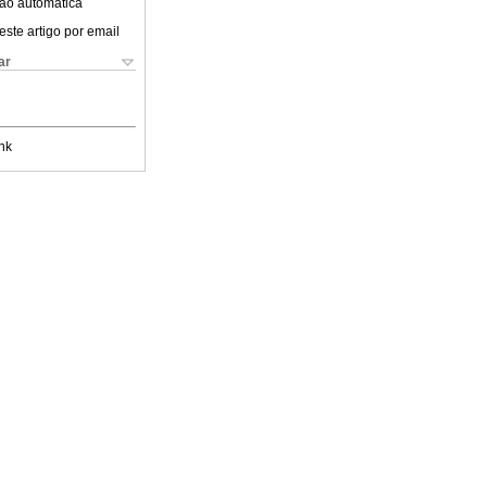
ão automática
este artigo por email
ar
nk