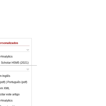
ersonalizados
 Analytics
 Scholar H5M5 (
2021
)
em
Inglês
(pdf)
| Português (pdf)
 em XML
itar este artigo
 Analytics