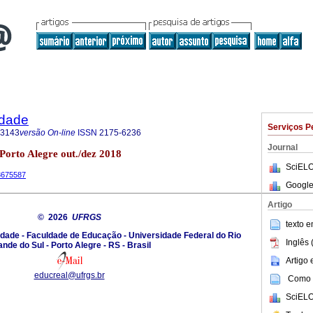
idade
Serviços P
-3143
versão On-line
ISSN
2175-6236
Journal
 Porto Alegre out./dez 2018
SciELO
23675587
Google
Artigo
© 2026
UFRGS
texto 
dade - Faculdade de Educação - Universidade Federal do Rio
Inglês 
nde do Sul - Porto Alegre - RS - Brasil
Artigo
educreal@ufrgs.br
Como c
SciELO