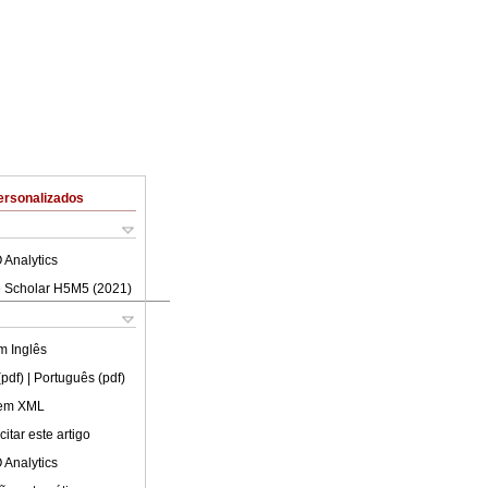
ersonalizados
 Analytics
 Scholar H5M5 (
2021
)
em
Inglês
(pdf)
| Português (pdf)
 em XML
itar este artigo
 Analytics