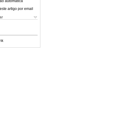
ão automática
este artigo por email
ar
nk