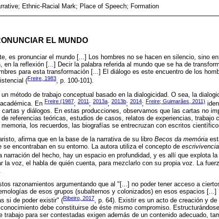
rrative; Ethnic-Racial Mark; Place of Speech; Formation
RONUNCIAR EL MUNDO
e, es pronunciar el mundo [...] Los hombres no se hacen en silencio, sino en 
n, en la reflexión [...] Decir la palabra referida al mundo que se ha de transfor
bres para esta transformación [...] El diálogo es este encuentro de los hombr
Freire, 1983
stencial (
, p. 100-101).
 un método de trabajo conceptual basado en la dialogicidad. O sea, la dialogic
Freire (1987
2011
2013a
2013b
2014
Freire; Guimarães, 2011)
n académica. En
;
;
;
;
;
iden
e cartas y diálogos. En estas producciones, observamos que las cartas no im
de referencias teóricas, estudios de casos, relatos de experiencias, trabajo 
 memoria, los recuerdos, las biografías se entrecruzan con escritos científico
isto, afirma que en la base de la narrativa de su libro
Becos da memória
est
ue se encontraban en su entorno. La autora utiliza el concepto de
escrivivencia
a narración del hecho, hay un espacio en profundidad, y es allí que explota la
r la voz, el habla de quién cuenta, para mezclarlo con su propia voz. La fuer
.
estos razonamientos argumentando que al "[...] no poder tener acceso a cierto
emologías de esos grupos (subalternos y colonizados) en esos espacios [...] E
Ribeiro, 2017
s si de poder existir" (
, p. 64). Existir es un acto de creación y d
o conocimiento debe constituirse de éste mismo compromiso. Estructurándose
te trabajo para ser contestadas exigen además de un contenido adecuado, tam