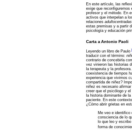
En este artículo, las refle
exige que reconfiguremos e
profesor y el método. En e
activos que interpelan a l
relaciones
adultocentradas
estas premisas y a partir 
psicología y educación pri
Carta a Antonio Paoli
Leyendo un libro de Paulo
traducir con el término:
ni
contrario de concebirla co
vez vinieron las historias 
la terapeuta y la profesor
coexistencia de tiempos h
experiencia que vivimos c
compartida de niñez? Impor
niñez es necesario afirmar
creer que el psicólogo y el
la historia dominante de l
paciente. En este contexto
¿Cómo abrir grietas en est
Me veo e identifico
consciencia de lo q
lo que leo y escribo
forma de conocimien