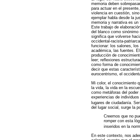
memoria deben sobrepasar l
para actuar en el presente
violencia en cuestión, sin
ejemplar habla desde la ju
memoria y narrativa es un t
Este trabajo de elaboración
del blanco como sinónimo 
significa que volverse haci
occidental-racista-patriarc
funcionar: los salones, los
académica, las fuentes. E
producción de conocimiento
leer; reflexiones estructur
como forma de conocimient
decir que estas característ
eurocentrismo, el occident
Mi color, el conocimiento q
la vida, la vida en la esc
como metáforas del poder p
experiencias de individuo
lugares de ciudadanía. Serí
del lugar social, surge la p
Creemos que no pued
romper con esta lóg
inseridos en la nor
En este contexto, nos aden