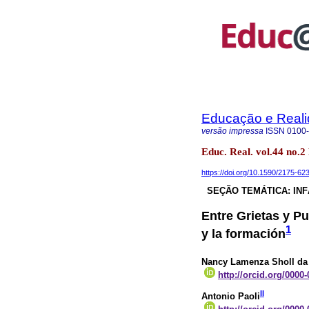
Educação e Real
versão impressa
ISSN
0100
Educ. Real. vol.44 no.
https://doi.org/10.1590/2175-6
SEÇÃO TEMÁTICA: IN
Entre Grietas y Pu
1
y la formación
Nancy Lamenza Sholl da 
http://orcid.org/0000
II
Antonio Paoli