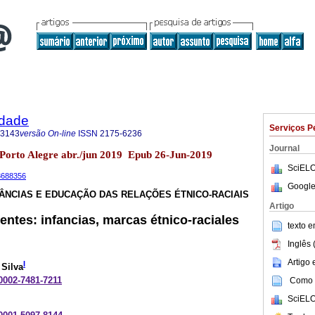
idade
Serviços P
-3143
versão On-line
ISSN
2175-6236
Journal
2 Porto Alegre abr./jun 2019 Epub 26-Jun-2019
SciELO
23688356
Google
FÂNCIAS E EDUCAÇÃO DAS RELAÇÕES ÉTNICO-RACIAIS
Artigo
entes: infancias, marcas étnico-raciales
texto 
Inglês 
Artigo
I
Silva
-0002-7481-7211
Como c
SciELO