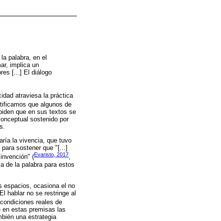
la palabra, en el
mar, implica un
es [...] El diálogo
idad atraviesa la práctica
tificamos que algunos de
piden que en sus textos se
conceptual sostenido por
s.
aría la vivencia, que tuvo
para sostener que "[...]
Evaristo, 2017
 invención" (
,
za de la palabra para estos
s espacios, ocasiona el no
l hablar no se restringe al
e condiciones reales de
 en estas premisas las
bién una estrategia