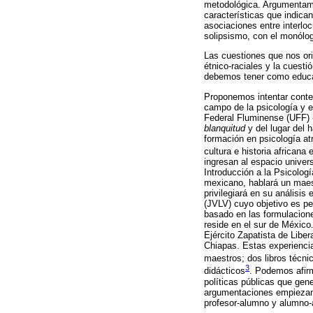
metodológica. Argumentam
características que indican 
asociaciones entre interlo
solipsismo, con el monólogo
Las cuestiones que nos or
étnico-raciales y la cuest
debemos tener como educad
Proponemos intentar conte
campo de la psicología y el
Federal Fluminense (UFF) - 
blanquitud
y del lugar del 
formación en psicología at
cultura e historia africana
ingresan al espacio univers
Introducción a la Psicolog
mexicano, hablará un maes
privilegiará en su análisis
(JVLV) cuyo objetivo es pe
basado en las formulacione
reside en el sur de México
Ejército Zapatista de Libe
Chiapas. Estas experienci
maestros; dos libros técn
3
didácticos
. Podemos afirm
políticas públicas que gen
argumentaciones empiezan 
profesor-alumno y alumno-a