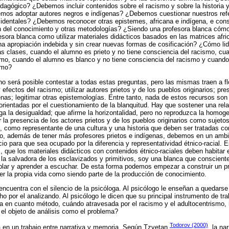
edagógico? ¿Debemos incluir contenidos sobre el racismo y sobre la historia y 
emos adoptar autores negros e indígenas? ¿Debemos cuestionar nuestros refe
ccidentales? ¿Debemos reconocer otras epistemes, africana e indígena, e co
 del conocimiento y otras metodologías? ¿Siendo una profesora blanca cómo 
esora blanca como utilizar materiales didácticos basados en las matrices afri
una apropiación indebida y sin crear nuevas formas de cosificación? ¿Cómo lid
as clases, cuando el alumno es prieto y no tiene consciencia del racismo, cu
smo, cuando el alumno es blanco y no tiene consciencia del racismo y cuando
smo?
no será posible contestar a todas estas preguntas, pero las mismas traen a f
fectos del racismo; utilizar autores prietos y de los pueblos originarios; pre
enas; legitimar otras epistemologías. Entre tanto, nada de estos recursos so
 orientadas por el cuestionamiento de la blanquitud. Hay que sostener una rela
ga la desigualdad; que afirme la horizontalidad, pero no reproduzca la homog
r la presencia de los actores prietos y de los pueblos originarios como sujeto
, como representante de una cultura y una historia que deben ser tratadas co
o, además de tener más profesores prietos e indígenas, debemos en un amb
io para que sea ocupado por la diferencia y representatividad étnico-racial. 
s, que los materiales didácticos con contenidos étnico-raciales deben habitar 
 la salvadora de los esclavizados y primitivos, soy una blanca que consciente 
ablar y aprender a escuchar. De esta forma podemos empezar a construir un 
r la propia vida como siendo parte de la producción de conocimiento.
 encuentra con el silencio de la psicóloga. Al psicólogo le enseñan a quedarse
ho por el analizando. Al psicólogo le dicen que su principal instrumento de tr
 en cuanto método, cuándo atravesada por el racismo y el adultocentrismo, 
el objeto de análisis como el problema?
Todorov (2000)
a en un trabajo entre narrativa y memoria. Según Tzvetan
, la na