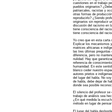
cuestiones en el trabajo p
pueblos originarios? ¿Deb
patriarcales, racistas y o
otras formas de producción
reproducirlo? ¿Siendo prof
originarios sin reproducir 
discusión del racismo en l
tiene consciencia del raci
tiene consciencia del raci
Yo creo que en esta carta 
Explicar los mecanismos y e
matrices africanas e indíg
las tres últimas preguntas
diferencia, pero no manten
nulidad. Hay que garantiza
referencia de conocimiento
humanidad. En este sentid
blanco ceder nuestro espac
autores prietos e indígena
del lugar del habla. No soy
de habla, debe dejar de h
donde sea posible reconoce
El silencio del profesor se
trabajo de análisis sea hec
¿En qué medida la escucha
método en lugar de pensar 
El lugar del habla desbord