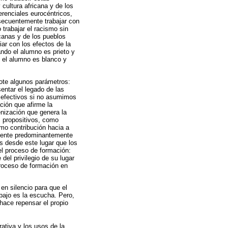
cultura africana y de los
renciales eurocéntricos,
nsecuentemente trabajar con
trabajar el racismo sin
canas y de los pueblos
iar con los efectos de la
ando el alumno es prieto y
 el alumno es blanco y
lote algunos parámetros:
sentar el legado de las
n efectivos si no asumimos
ción que afirme la
enización que genera la
s propositivos, como
mo contribución hacia a
iente predominantemente
Es desde este lugar que los
el proceso de formación:
del privilegio de su lugar
proceso de formación en
 en silencio para que el
abajo es la escucha. Pero,
hace repensar el propio
rrativa y los usos de la