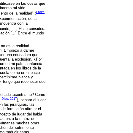
tificarse en las cosas que
rimento mi vida
Freire,
nto de la realidad" (
experimentación, de la
 encuentra con la
undo; [...] Él se considera
ación [...] Entre el mundo
no es la realidad
ón. Empiezo a darme
 ser una educadora que
cuenta la exclusión. ¿Por
e en mi país la infancia
ntada en los libros de la
escuela como un espacio
percibirme blanca y
o, tengo que reconocer que
 del adultocentrismo? Como
; Dias, 2017
), pensar el lugar
 las jerarquías, las
 de formación afirmar el
oncepto de lugar del habla
autoriza la matriz de
s súmanse muchas otras
tión del sufrimiento
mo traducir estas