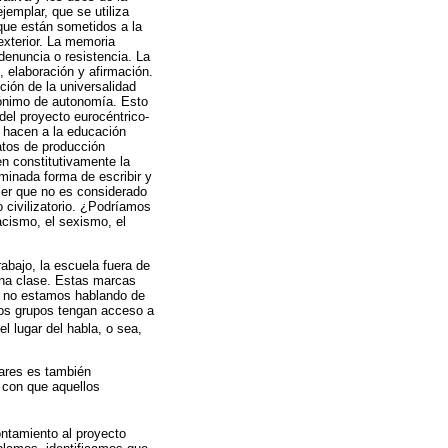
emplar, que se utiliza
que están sometidos a la
exterior. La memoria
denuncia o resistencia. La
, elaboración y afirmación.
cción de la universalidad
nónimo de autonomía. Esto
 del proyecto eurocéntrico-
ue hacen a la educación
matos de producción
n constitutivamente la
minada forma de escribir y
acer que no es considerado
civilizatorio. ¿Podríamos
racismo, el sexismo, el
rabajo, la escuela fuera de
una clase. Estas marcas
.] no estamos hablando de
tos grupos tengan acceso a
l lugar del habla, o sea,
gares es también
 con que aquellos
ontamiento al proyecto