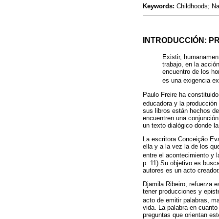
Keywords:
Childhoods; Na
INTRODUCCIÓN: P
Existir, humanament
trabajo, en la acció
encuentro de los hom
es una exigencia exi
Paulo Freire ha constituido
educadora y la producció
sus libros están hechos d
encuentren una conjunción 
un texto dialógico donde la
La escritora Conceição Evar
ella y a la vez la de los q
entre el acontecimiento y l
p. 11) Su objetivo es busca
autores es un acto creador
Djamila Ribeiro, refuerza 
tener producciones y epist
acto de emitir palabras, ma
vida. La palabra en cuant
preguntas que orientan es