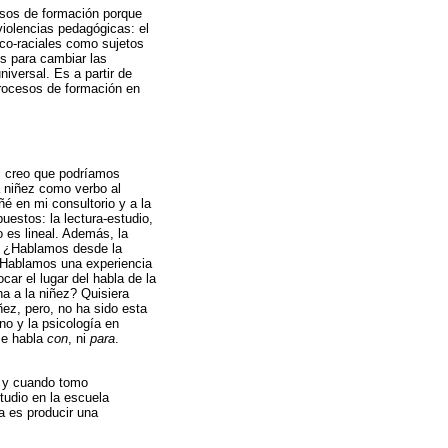
cesos de formación porque
violencias pedagógicas: el
ico-raciales como sujetos
es para cambiar las
niversal. Es a partir de
procesos de formación en
l creo que podríamos
a niñez como verbo al
é en mi consultorio y a la
uestos: la lectura-estudio,
 es lineal. Además, la
? ¿Hablamos desde la
¿Hablamos una experiencia
ar el lugar del habla de la
a a la niñez? Quisiera
ñez, pero, no ha sido esta
no y la psicología en
se habla
con
, ni
para
.
o y cuando tomo
tudio en la escuela
da es producir una