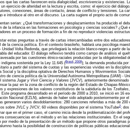
os que las cartas favorecen esta
dialogicidad, escrivivencia
y existencias. L
un ejercicio de alteridad en la lectura y escrita, como: el ejercicio del diálog
cutores, conexiones, áreas de contacto, áreas de conflicto y tensiones. La ca
 e introduce al otro en el discurso. La carta sugiere el proprio acto de comu
ientan serian: ¿Qué transformaciones y desplazamientos ha producido el deba
ión de la infancia en las formaciones en psicología y ciencias sociales? ¿Qué 
ores en un proceso de formación a fin de no reproducir violencias estructur
star estas preguntas a través de cartas intercambiadas entre dos educadores
 de la ciencia política. En el contexto brasileño, hablará una psicóloga maest
Unidad Volta Redonda, que privilegiará la relación blanco-negro a partir de l
habla del educador. El diálogo reflexivo tendrá como campo de análisis el qu
ravesada por las cuestiones étnico-raciales producidas por la obligatoriedad 
Brasil, 2008
 e indígena sostenida por la Ley 11.645 (
); la demanda producida por
itario a partir del sistema de cuotas y las experiencias vividas en la disciplina
ía Social y la disciplina optativa de Derechos Humanos y Movimientos Social
tro de ciencia política da la Universidad Autónoma Metropolitana (UAM) - Un
 el sistema
Jugar y Vivir Ciencia y Valores
(JVCV), anteriormente denominado
nsar la paz en la zona de conflicto de la región del Estado de Chiapas-Méxic
s y expresiones de los valores constitutivos de la sabiduría de los
Tzeltales
. Este programa desarrollado en el período de 2000 a 2010, se inició en 16 es
ración Nacional (EZLN), además de haber sido adoptado posteriormente por el
as generaron varios desdoblamientos: 280 canciones referidas a más de 200 
2
icos sobre JVLC y JVCV; 60 videos disponibles por el sistema YouTube
; dos
ar que en el primer caso, el camino inicia desde la problematización del profe
era consecuencias en el método y en las relaciones institucionales. En el se
por medio de la presentación de un método que propone otros paradigmas par
lumno hasta la posibilidad de construcción de políticas públicas educacional