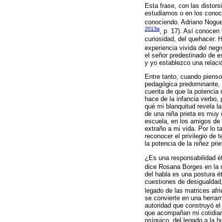
Esta frase, con las distor
estudiamos o en los conoc
conociendo. Adriano Noguei
2013a
, p. 17). Así conocen
curiosidad, del quehacer. 
experiencia vivida del negr
el señor predestinado de e
y yo establezco una relaci
Entre tanto, cuando pienso
pedagógica predominante,
cuenta de que la potencia 
hace de la infancia verbo,
qué mi blanquitud revela l
de una niña prieta es muy d
escuela, en los amigos de 
extraño a mi vida. Por lo 
reconocer el privilegio d
la potencia de la niñez pri
¿Es una responsabilidad é
dice Rosana Borges en la
del habla es una postura é
cuestiones de desigualdad,
legado de las matrices afr
se convierte en una herram
autoridad que construyó e
que acompañan mi cotidiani
psíquico, del legado a la 