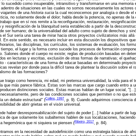
o sucedido como insuperable, intransitivo y transformarse en una memoria ej
, adentro de situaciones en las cuales no somos necesariamente los actores 
o viajantes de una
historia sucia
la cual reconocemos por analogía o desde el 
sticia, no solamente desde el dolor; habla desde la potencia, no apenas de la 
rabajo que en sí nos remite a la reconfiguración, restauración, resignificación
 y resignificación de la blanquitud seria establecido a partir de la desconstru
de ser humano; de la universalidad del adulto como sujeto de derechos y si
a el Sur sería una tarea de mirar hacia otros proyectos civilizatorios más allá
al. En este sentido, es necesario incluir en esta discusión los dispositivos q
 horarios, las disciplinas, los currículos, los sistemas de evaluación, los for
l tiempo, el lugar y la forma como sucede los procesos de formación compone
. Salones donde el cuerpo no existe; reglas de producción basadas en deter
ados en lecturas y escritas, exclusión de otras formas de narrativas; el queh
o - características de una forma de educar basadas en determinado proyecto 
icas revelan por donde pasa la difícil tarea de plantear la discusión sobre el 
alismo de las formaciones?
ue traigo como herencia, mi edad, mi pretensa universalidad, la vida para el t
uela que más parece fábrica. Estas son las marcas que cargo cuando entro a 
roducen distinciones sociales. Estas marcas hablan de un lugar social, "[..
s necesariamente, pero de las condiciones sociales que permiten o no que es
Collins, 1997
a un debate estructural" (
, p. 9). Cuando adquirimos consciencia de
osibilidad de abrir grietas en el visón universal.
e haber desresponsabilización del sujeto de poder [...] hablar a partir de lu
ica de que solamente los subalternos hablen de sus localizaciones, haciendo
Ribeiro, 2017
ma hegemónica que ni siquiera se piensen (
, p. 84).
tramos en la necesidad de autodefinición como una estrategia básica de afr