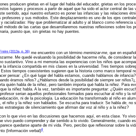
xiones producen grietas en el lugar del habla del educador, grietas en los pro
stos lugares y procesos a partir de aquel que ha sido el actor central de las 
ste sentido, aquí nuestro esfuerzo es poner las infancias y las relaciones étn
os profesores y sus métodos. Este desplazamiento es uno de los ejes central
y
racializadas
: Hay que problematizar al adulto y al blanco como referencia u
del método de las cartas que desarrollaremos nuestras reflexiones sobre los 
maria, puesto que, sin grietas no hay puentes.
Freire (2013a, p. 36)
me encuentro con un término
meninizar-me
, que en españo
ñezarme
. Me quedé evaluando la posibilidad de hacerme niña, de considerar l
mo sustantivo. Vino a mi memoria las experiencias con los niños que acompañ
de la infancia compartida en mis clases en la universidad. Tres tiempos sobrep
a. Estos tiempos coexistentes sugieren que la historia como marco temporal no
acer pensar: ¿En qué lugar del habla estamos, cuando hablamos de infancia
uando éramos niños? ¿Hablamos desde la posibilidad de siempre ser niños?
ta quién habla de la niñez, pero también importa qué habla la niñez. Para evoc
 que la niñez habla. A la vez, también es importante preguntar: ¿Quién escuch
 profesor serian aquellos profesionales formados para escuchar al niño y la ni
a educación, ni de la psicología. La educación ha transformado al niño en alum
, el niño y la niñez son hablados. Se escucha para traducir. Se habla
de
, no 
as estrategias de silenciamiento que afirman dar voz al niño y a la niñez?
 con lo que vivo en las discusiones que hacemos aquí, en esta clase. Yo viv
ue vivo puedo comprender y dar sentido a lo vivido. Generalmente, cuando es
 parece quedarse aparte de mi vida. Pero, percibo que reflexionar sobre la vi
4
to (Información verbal)
.