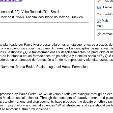
-0001-5097-8144
Traduç
Enviar 
inense (UFF), Volta Redonda/RJ - Brasil
Compartilh
 México (UNAM), Xochimilco/Cidade do México - México
Mais
Mais
Permali
ad planteada por Paulo Freire desarrollaremos un diálogo-reflexivo a través de
ña y un científico social mexicano. A través de los conceptos de narrativa, d
os cuestiones: ¿Qué transformaciones y desplazamientos ha producido el de
ión de la infancia en las formaciones en psicología y ciencias sociales? ¿Qué 
ores en un proceso de formación a fin de no reproducir violencias estructur
; Narrativa; Marca Étnico-Racial; Lugar del Habla; Formación
 proposed by Paulo Freire, we will develop a reflexive dialogue through an ex
 a Mexican social scientist. Through the concepts of narrative, mark and plac
 transformations and displacements have produced the debate on ethnic-racia
ions in psychology and social sciences? What strategies and care should we h
ot to reproduce structural violence?