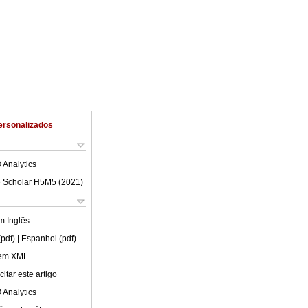
ersonalizados
 Analytics
 Scholar H5M5 (
2021
)
em
Inglês
(pdf)
| Espanhol (pdf)
 em XML
itar este artigo
 Analytics