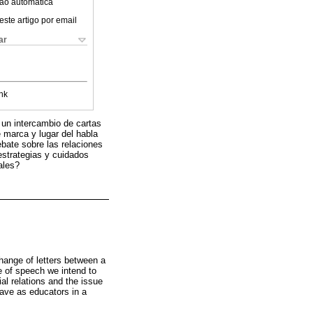
ão automática
este artigo por email
ar
nk
 un intercambio de cartas
e marca y lugar del habla
bate sobre las relaciones
estrategias y cuidados
ales?
change of letters between a
e of speech we intend to
l relations and the issue
ave as educators in a