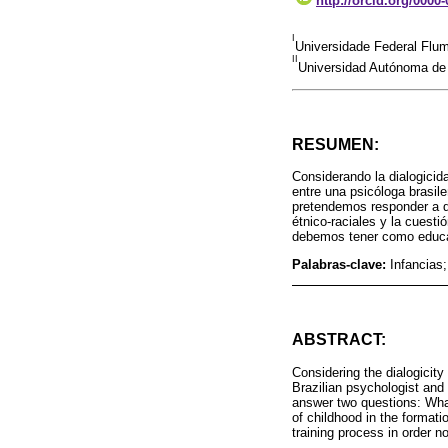
http://orcid.org/0000
I
Universidade Federal Flum
II
Universidad Autónoma de
RESUMEN:
Considerando la dialogicid
entre una psicóloga brasile
pretendemos responder a d
étnico-raciales y la cuest
debemos tener como educad
Palabras-clave:
Infancias
ABSTRACT:
Considering the dialogicity
Brazilian psychologist and
answer two questions: What
of childhood in the format
training process in order n