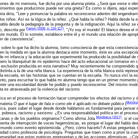
siones de mi memoria, fue dicha por una alumna prieta. ¿Será que verse e iden
imientos que producimos puede ser una grieta? Es como si dijera, aquí expe
ra diría, "Leer y pronunciar la palabra es reconocerse adentro del engendramie
 los niños. Así es la lógica de la niñez. ¿Qué habla la niñez? Habla desde la 
Habla desde la pedagogía de la pregunta y de la indignación. Aquí la niñez se
Fanon (2008, p. 116-117)
o, descrita por
, "¡Yo soy el mundo! El blanco desea el m
ste mundo. Él lo somete, establece entre él y el mundo una relación de apropi
ón de coexistencia".
 sobre lo que ha dicho la alumna, tomo consciencia de que esta coexistencia 
 en la medida en que la alumna destaca este momento, éste es una excepci
de mi infancia y la educación que experimenté ha producido la posibilidad de
 pero la blanquitud de mi epidermis hace del acto educacional un tomarse en 
a exclusión producida en esta narrativa? Muy recientemente he comprendido qu
istinta a la de una niña blanca. La experiencia de la niña blanca está represe
la escuela, en las historias que se cuentan en la escuela. Yo nunca viví la 
tanto, para escuchar lo que habla mi alumna tengo que en un primer momento 
e tener una escolaridad donde he podido y puedo reconocerme. Del mismo mod
eta es atravesada por la violencia del racismo.
tica en el proceso de formación hacer comprender los efectos del racismo y
Moreira
 materia
O que é lugar de fala e como ele é aplicado no debate público
(
tica, pues saber el lugar desde donde hablamos es fundamental para pensar en
 pobreza, racismo y sexismo. ¿Es una responsabilidad política en el proceso
Mombaça (2017)
icanas y de los pueblos originarios? Como afirma Jota
, si el c
ienta de interrupción de voces hegemónicas, es porque el lugar del habla des
l mundo como evento epistemicida. ¿Pero, cómo hacerlo? A estas pregunta
dad como profesora de psicología. Preguntas que traen como a priori la cues
humanidad que estas matrices representan y de las acciones afirmativas. ¿Có