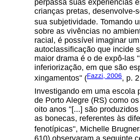
perpassa suas experiências e
crianças pretas, desenvolve-s
sua subjetividade. Tomando 
sobre as vivências no ambien
racial, é possível imaginar u
autoclassificação que incide 
maior drama é o de expô-las "[
inferiorização, em que são es
Fazzi, 2006
xingamentos" (
, p. 
Investigando em uma escola p
de Porto Alegre (RS) como os 
oito anos "[...] são produzido
as bonecas, referentes às dife
fenotípicas", Michelle Brugne
610) observaram a seguinte c