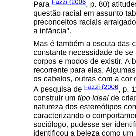
Fazzi (2006
Para
, p. 80) atitu
questão racial em assunto tabu
preconceitos raciais arraigad
a infância".
Mas é também a escuta das cr
constante necessidade de se 
corpos e modos de existir. A 
recorrente para elas. Alguma
os cabelos, outras com a cor 
Fazzi (2006
A pesquisa de
, p. 
construir um
tipo ideal
de cria
natureza dos estereótipos cons
caracterizando o comportamen
sociólogo, pudesse ser identi
identificou a beleza como um 