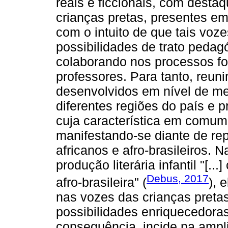
reais e ficcionais, com desta
crianças pretas, presentes em
com o intuito de que tais vo
possibilidades de trato pedagó
colaborando nos processos fo
professores. Para tanto, reun
desenvolvidos em nível de me
diferentes regiões do país e 
cuja característica em comum
manifestando-se diante de repe
africanos e afro-brasileiros.
produção literária infantil "[..
Debus, 2017
afro-brasileira" (
), 
nas vozes das crianças pretas 
possibilidades enriquecedoras
consequência, incide na ampli