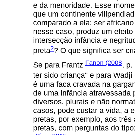
e da menoridade. Esse momen
que um continente vilipendiado
comparado a ela: ser africano
nesse caso, produz um efeito
intersecção infância e negritu
2
preta
? O que significa ser c
Fanon (2008
Se para Frantz
, p.
ter sido criança" e para Wadji
é uma faca cravada na garganta
de uma infância atravessada p
diversos, plurais e não norma
casos, pode custar a vida, a 
pretas, por exemplo, aos trê
pretas, com perguntas do tipo