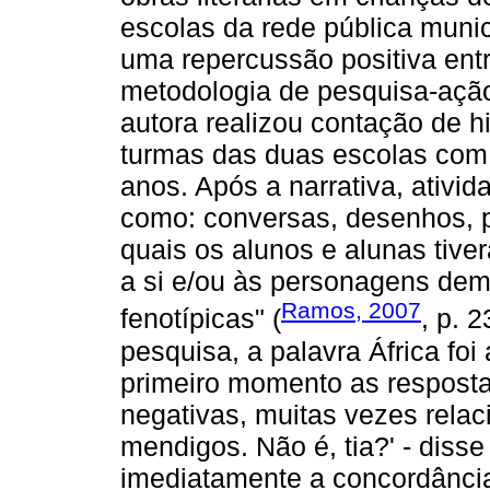
escolas da rede pública munic
uma repercussão positiva entre
metodologia de pesquisa-açã
autora realizou contação de 
turmas das duas escolas com 
anos. Após a narrativa, ativi
como: conversas, desenhos, pin
quais os alunos e alunas tiv
a si e/ou às personagens dem
Ramos, 2007
fenotípicas" (
, p. 
pesquisa, a palavra África fo
primeiro momento as respost
negativas, muitas vezes relac
mendigos. Não é, tia?' - diss
imediatamente a concordânci