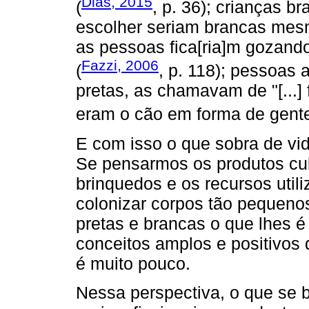
Dias, 2015
(
, p. 36); crianças 
escolher seriam brancas mesm
as pessoas fica[ria]m gozando
Fazzi, 2006
(
, p. 118); pessoas 
pretas, as chamavam de "[...]
eram o cão em forma de gente
E com isso o que sobra de vid
Se pensarmos os produtos cult
brinquedos e os recursos util
colonizar corpos tão pequeno
pretas e brancas o que lhes é
conceitos amplos e positivos
é muito pouco.
Nessa perspectiva, o que se b