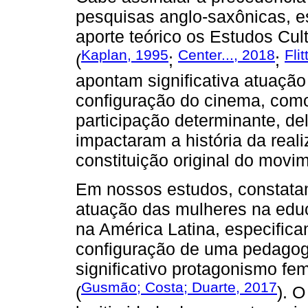
pesquisas anglo-saxônicas, 
aporte teórico os Estudos Cul
Kaplan, 1995
Center..., 2018
Fli
(
;
;
apontam significativa atuaçã
configuração do cinema, como 
participação determinante, de
impactaram a história da real
constituição original do movim
Em nossos estudos, constata
atuação das mulheres na educ
na América Latina, especifica
configuração de uma pedagogi
significativo protagonismo fe
Gusmão; Costa; Duarte, 2017
(
). 