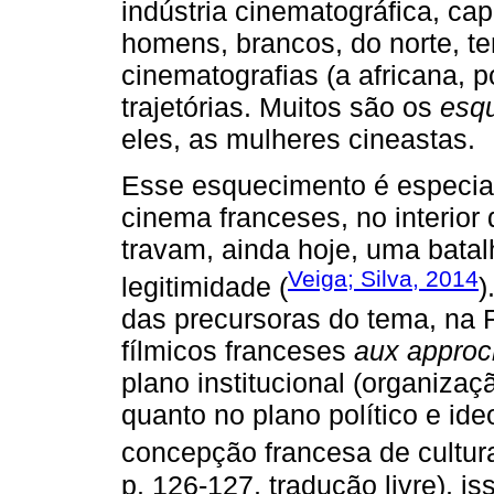
indústria cinematográfica, c
homens, brancos, do norte, t
cinematografias (a africana, 
trajetórias. Muitos são os
esq
eles, as mulheres cineastas.
Esse esquecimento é especial
cinema franceses, no interio
travam, ainda hoje, uma bata
Veiga; Silva, 2014
legitimidade (
)
das precursoras do tema, na F
fílmicos franceses
aux approc
plano institucional (organiza
quanto no plano político e ide
concepção francesa de cultur
p. 126-127, tradução livre), i