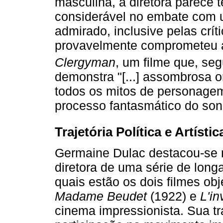
masculina, a diretora parece t
considerável no embate com u
admirado, inclusive pelas crít
provavelmente comprometeu a
Clergyman
, um filme que, s
demonstra "[...] assombrosa or
todos os mitos de personagem 
processo fantasmático do so
Trajetória Política e Artístic
Germaine Dulac destacou-se 
diretora de uma série de long
quais estão os dois filmes obj
Madame Beudet
(1922) e
L'in
cinema impressionista. Sua tra