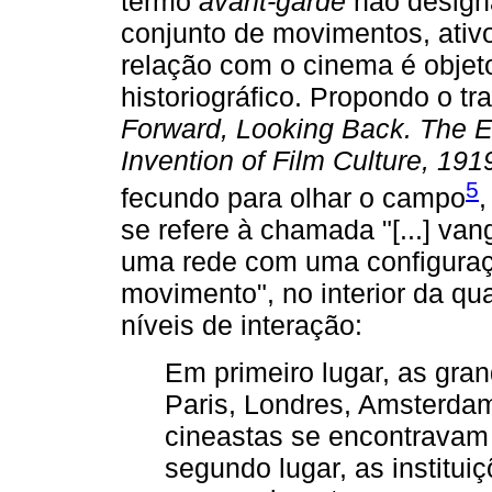
termo
avant-garde
não design
conjunto de movimentos, ativ
relação com o cinema é objet
historiográfico. Propondo o t
Forward, Looking Back. The 
Invention of Film Culture, 19
5
fecundo para olhar o campo
se refere à chamada "[...] van
uma rede com uma configuraç
movimento", no interior da qua
níveis de interação:
Em primeiro lugar, as gran
Paris, Londres, Amsterdam
cineastas se encontravam
segundo lugar, as institu