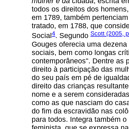
mulher e da cidadã
, escrita 
todos os direitos dos homens
em 1789, também pertenciam 
tratado, em 1788, que consid
4
Scott (2005, p
Social
. Segundo
Gouges oferecia uma dezena d
sociais, bem como longas crít
contemporâneos". Dentre as p
direito à participação das mulh
do seu país em pé de iguald
direito das crianças resultant
nome e a serem consideradas h
como as que nasciam do casa
do fim da escravidão nas colô
para todos. Integra também o
feminista, que se expressa n