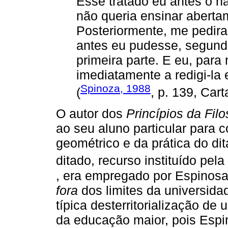
Esse tratado eu antes o h
não queria ensinar aberta
Posteriormente, me pedir
antes eu pudesse, segun
primeira parte. E eu, para
imediatamente a redigi-la
Spinoza, 1988
(
, p. 139, Cart
O autor dos
Princípios da Fil
ao seu aluno particular para
geométrico e da prática do dit
ditado, recurso instituído pel
, era empregado por Espinosa
fora
dos limites da universida
típica desterritorialização de
da educação maior, pois Espin