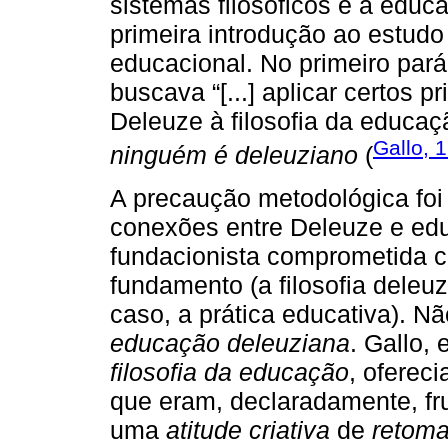
sistemas filosóficos e a educ
primeira introdução ao estud
educacional. No primeiro parág
buscava “[...] aplicar certos p
Deleuze à filosofia da educa
Gallo, 
ninguém é deleuziano
(
A precaução metodológica foi 
conexões entre Deleuze e ed
fundacionista comprometida c
fundamento (a filosofia deleu
caso, a prática educativa). Não
educação deleuziana
. Gallo,
filosofia da educação
, oferec
que eram, declaradamente, fru
uma
atitude criativa
de
retoma