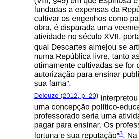
(VIII, §49) em que Espinosa 
fundadas a expensas da Repúb
cultivar os engenhos como pa
obra, é disparada uma veemen
atividade no século XVII, po
qual Descartes almejou se art
numa República livre, tanto a
otimamente cultivadas se for
autorização para ensinar publ
sua fama”.
Deleuze (2012, p. 20)
interpretou
uma concepção político-educaci
professorado seria uma ativid
pagar para ensinar. Os profes
3
fortuna e sua reputação”
. Na