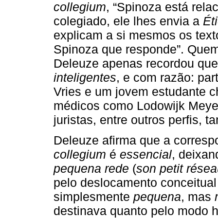
collegium
, “Spinoza está rel
colegiado, ele lhes envia a
Ét
explicam a si mesmos os text
Spinoza que responde”. Quem,
Deleuze apenas recordou qu
inteligentes
, e com razão: pa
Vries e um jovem estudante
médicos como Lodowijk Meyer
juristas, entre outros perfis
Deleuze afirma que a corres
collegium
é
essencial
, deixa
pequena rede
(
son petit rése
pelo deslocamento conceitual 
simplesmente
pequena
, mas
destinava quanto pelo modo ho