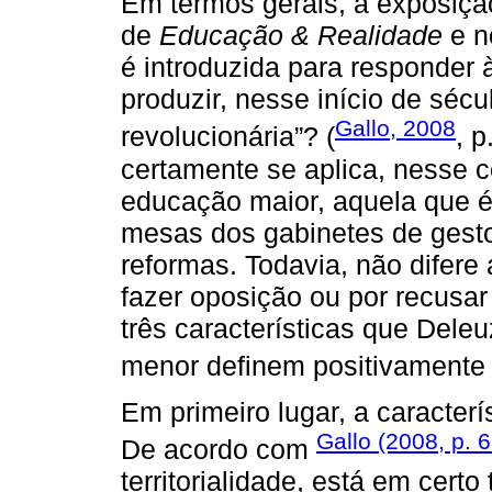
Em termos gerais, a exposiçã
de
Educação & Realidade
e n
é introduzida para responder à
produzir, nesse início de sé
Gallo, 2008
revolucionária”? (
, 
certamente se aplica, nesse c
educação maior, aquela que 
mesas dos gabinetes de gesto
reformas. Todavia, não difere
fazer oposição ou por recusa
três características que Deleu
menor definem positivamente
Em primeiro lugar, a caracterís
Gallo (2008, p. 6
De acordo com
territorialidade, está em certo t