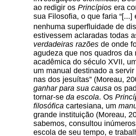
ao redigir os
Princípios
era c
sua Filosofia, o que faria “[.
nenhuma superfluidade de dis
estivessem aclaradas todas 
verdadeiras razões
de onde f
agudeza que nos quadros da 
acadêmica do século XVII, um c
um manual destinado a servir
nas dos jesuítas” (Moreau, 20
ganhar para sua causa
os pad
tornar-se
da escola
. Os
Princí
filosófica
cartesiana, um
manu
grande instituição (Moreau, 20
sabemos, consultou inúmeros
escola de seu tempo, e traba