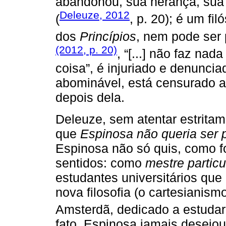
abandonou, sua herança, sua r
Deleuze, 2012
(
, p. 20); é um fi
dos
Princípios
, nem pode ser
(2012, p. 20)
, “[...] não faz nad
coisa”, é injuriado e denunci
abominável, está censurado a
depois dela.
Deleuze, sem atentar estritam
que
Espinosa não queria ser 
Espinosa não só quis, como f
sentidos: como
mestre particu
estudantes universitários qu
nova filosofia (o cartesianis
Amsterdã, dedicado a estuda
fato, Espinosa jamais desejou f