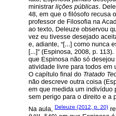
ministrar
lições públicas
. Del
48, em que o filósofo recusa o
professor de Filosofia na Ac
ao texto, Deleuze observou q
vez eu tivesse desejado aceit
e, adiante, “[...] como nunca 
[...]” (Espinosa, 2008, p. 113)
que Espinosa não só desejou 
atividade livre para todos em
O capítulo final do
Tratado Teo
não descreve outra coisa (Esp
em que medida um indivíduo p
sem perigo para o direito e a 
Deleuze (2012, p. 20)
Na aula,
re