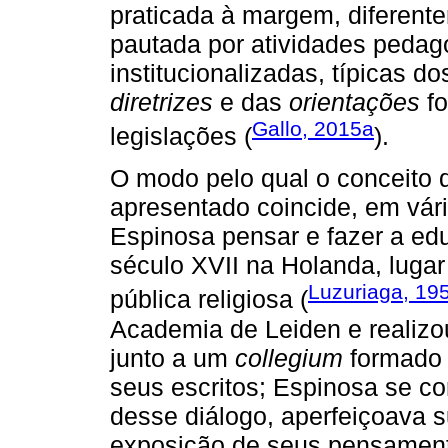
praticada à margem, diferen
pautada por atividades pedagó
institucionalizadas, típicas 
diretrizes
e das
orientações
fo
Gallo, 2015a
legislações (
).
O modo pelo qual o conceito 
apresentado coincide, em vár
Espinosa pensar e fazer a e
século XVII na Holanda, luga
Luzuriaga, 19
pública religiosa (
Academia de Leiden e realizo
junto a um
collegium
formado 
seus escritos; Espinosa se co
desse diálogo, aperfeiçoava 
exposição de seus pensamento