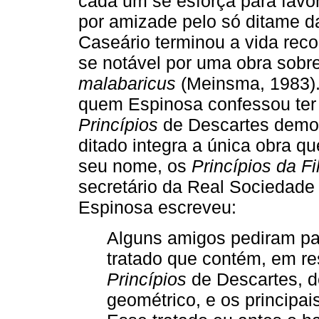
cada um se esforça para favor
por amizade pelo só ditame da
Caseário terminou a vida rec
se notável por uma obra sobre
malabaricus
(Meinsma, 1983). 
quem Espinosa confessou te
Princípios
de Descartes demo
ditado integra a única obra 
seu nome, os
Princípios da Fi
secretário da Real Sociedade
Espinosa escreveu:
Alguns amigos pediram par
tratado que contém, em r
Princípios
de Descartes, 
geométrico, e os principai