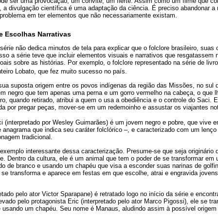
de ser uma provocação, um convite, um flerte. Assim como um filme que cont
, a divulgação científica é uma adaptação da ciência. É preciso abandonar a
á problema em ter elementos que não necessariamente existam.
e Escolhas Narrativas
série não dedica minutos de tela para explicar que o folclore brasileiro, sua
isso a série teve que incluir elementos visuais e narrativos que resgatasse
oais sobre as histórias. Por exemplo, o folclore representado na série de livr
eiro Lobato, que fez muito sucesso no país.
sua suposta origem entre os povos indígenas da região das Missões, no sul d
m negro que tem apenas uma perna e um gorro vermelho na cabeça, o que l
 quando retirado, atribui a quem o usa a obediência e o controle do Saci. E
a por pregar peças, mover-se em um redemoinho e assustar os viajantes no
ci (interpretado por Wesley Guimarães) é um jovem negro e pobre, que vive
 anagrama que indica seu caráter folclórico –, e caracterizado com um lenço
nagem tradicional.
 exemplo interessante dessa caracterização. Presume-se que seja originário 
ce. Dentro da cultura, ele é um animal que tem o poder de se transformar e
ido de branco e usando um chapéu que visa a esconder suas narinas de golfin
e transforma e aparece em festas em que escolhe, atrai e engravida jovens 
etado pelo ator Victor Sparapane) é retratado logo no início da série e encontr
levado pelo protagonista Eric (interpretado pelo ator Marco Pigossi), ele se 
 e usando um chapéu. Seu nome é Manaus, aludindo assim à possível origem 