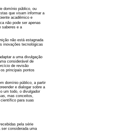
de domínio público, ou
istas que visam informar a
mbiente acadêmico e
ica não pode ser apenas
e saberes e a
inição não está estagnada
s inovações tecnológicas
adaptar a uma divulgação
ama considerável de
rcício de revisão
os principais pontos
em domínio público, a partir
preender e dialogar sobre a
o um todo, o divulgador
isas, mas conceitos,
científico para suas
recebidas pela série
a ser considerada uma