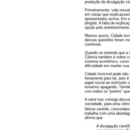
produção de divulgação cie
Primeiramente, vale ressalt
em cenas que explicassem 
apresentados acima. Em out
dirigida. A falta de expli
opção pelo entretenimento
Mesmo assim,
Cidade invi
dessas questões foram inc
cientistas.
Quando se entende que a sé
Ciência também é sobre cul
sistema econômico, como o
dificuldade em manter sua c
Cidade Invisível
pode não s
ferramenta para tal, poi
papel social ao estimular 
estamos apagando. Também 
com todos os “poréns” que
A série traz consigo discu
sociedade, para uma ciênc
Nesse sentido, concordam
trabalha com uma abordagem
afirma que
A divulgação cientí