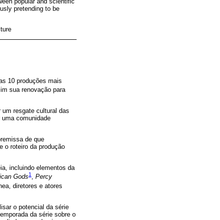
ween popular and scientific
ously pretending to be
ture
e as 10 produções mais
ssim sua renovação para
 um resgate cultural das
por uma comunidade
premissa de que
e o roteiro da produção
ia, incluindo elementos da
1
ican Gods
,
Percy
, diretores e atores
isar o potencial da série
 temporada da série sobre o