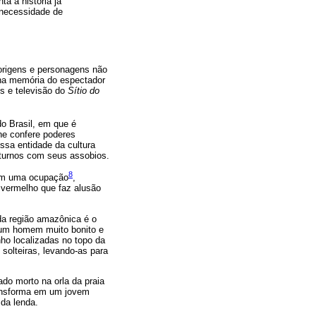
a a história já
 necessidade de
s origens e personagens não
m na memória do espectador
os e televisão do
Sítio do
o Brasil, em que é
he confere poderes
ssa entidade da cultura
turnos com seus assobios.
8
 em uma ocupação
,
 vermelho que faz alusão
da região amazônica é o
m um homem muito bonito e
ho localizadas no topo da
solteiras, levando-as para
ado morto na orla da praia
transforma em um jovem
da lenda.