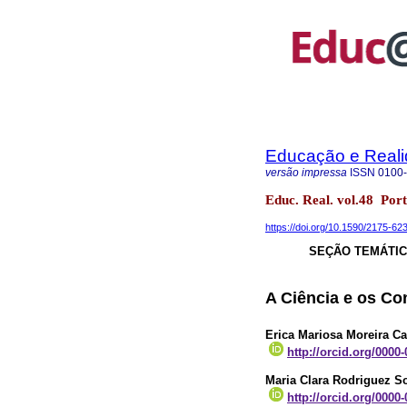
Educação e Real
versão impressa
ISSN
0100
Educ. Real. vol.48 Por
https://doi.org/10.1590/2175-6
SEÇÃO TEMÁTICA
A Ciência e os Co
Erica Mariosa Moreira Ca
http://orcid.org/0000
Maria Clara Rodriguez S
http://orcid.org/0000