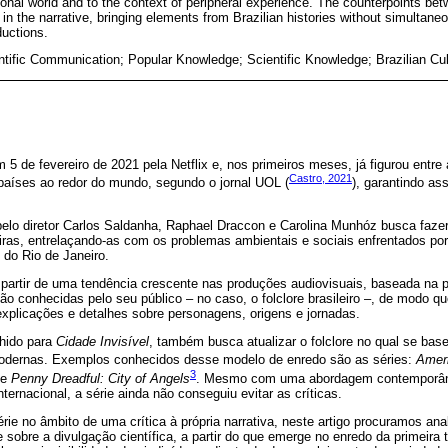
tional world and to the context of peripheral experience. The counterpoints bet
n the narrative, bringing elements from Brazilian histories without simultane
oductions.
tific Communication; Popular Knowledge; Scientific Knowledge; Brazilian Cul
 5 de fevereiro de 2021 pela Netflix e, nos primeiros meses, já figurou entr
Castro, 2021
países ao redor do mundo, segundo o jornal UOL (
), garantindo a
 pelo diretor Carlos Saldanha, Raphael Draccon e Carolina Munhóz busca fazer
leiras, entrelaçando-as com os problemas ambientais e sociais enfrentados 
o do Rio de Janeiro.
 partir de uma tendência crescente nas produções audiovisuais, baseada na 
são conhecidas pelo seu público – no caso, o folclore brasileiro –, de modo qu
xplicações e detalhes sobre personagens, origens e jornadas.
lhido para
Cidade Invisível
, também busca atualizar o folclore no qual se base
modernas. Exemplos conhecidos desse modelo de enredo são as séries:
Amer
3
e
Penny Dreadful: City of Angels
. Mesmo com uma abordagem contemporânea
internacional, a série ainda não conseguiu evitar as críticas.
rie no âmbito de uma crítica à própria narrativa, neste artigo procuramos anal
sobre a divulgação científica, a partir do que emerge no enredo da primeira