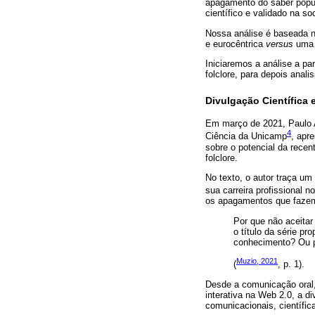
apagamento do saber popula
científico e validado na so
Nossa análise é baseada 
e eurocêntrica
versus
uma 
Iniciaremos a análise a pa
folclore, para depois analis
Divulgação Científica 
Em março de 2021, Paulo 
4
Ciência da Unicamp
, apr
sobre o potencial da recent
folclore.
No texto, o autor traça um
sua carreira profissional no
os apagamentos que fazem
Por que não aceitar
o título da série p
conhecimento? Ou p
Muzio, 2021
(
, p. 1).
Desde a comunicação oral, 
interativa na Web 2.0, a d
comunicacionais, científic