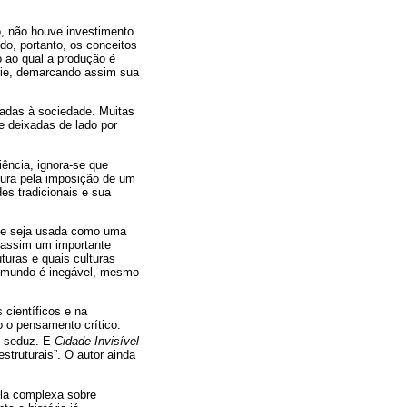
to, não houve investimento
o, portanto, os conceitos
o ao qual a produção é
série, demarcando assim sua
tadas à sociedade. Muitas
 deixadas de lado por
iência, ignora-se que
ltura pela imposição de um
s tradicionais e sua
que seja usada como uma
 assim um importante
turas e quais culturas
ao mundo é inegável, mesmo
 científicos e na
 o pensamento crítico.
le seduz. E
Cidade Invisível
struturais”. O autor ainda
ula complexa sobre