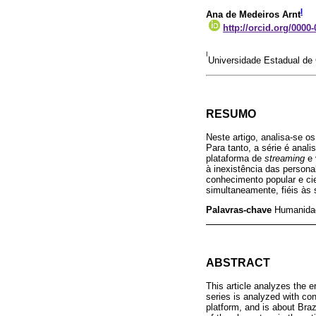
I
Ana de Medeiros Arnt
http://orcid.org/0000
I
Universidade Estadual de
RESUMO
Neste artigo, analisa-se o
Para tanto, a série é anal
plataforma de
streaming
e 
à inexistência das persona
conhecimento popular e cie
simultaneamente, fiéis às 
Palavras-chave
Humanidad
ABSTRACT
This article analyzes the e
series is analyzed with co
platform, and is about Brazi