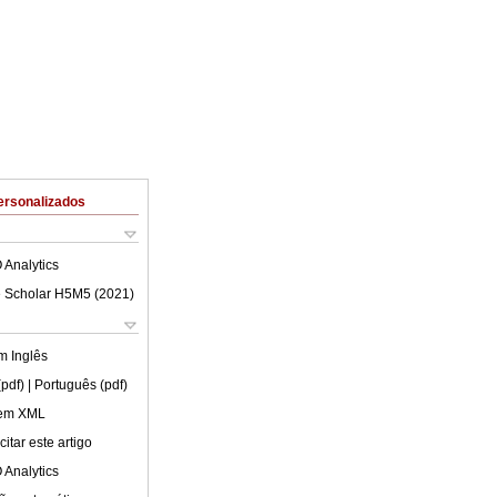
ersonalizados
 Analytics
 Scholar H5M5 (
2021
)
em
Inglês
(pdf)
| Português (pdf)
 em XML
itar este artigo
 Analytics