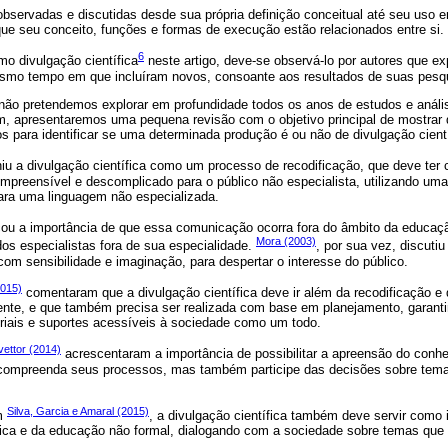
bservadas e discutidas desde sua própria definição conceitual até seu uso 
e seu conceito, funções e formas de execução estão relacionados entre si.
6
mo divulgação científica
neste artigo, deve-se observá-lo por autores que e
esmo tempo em que incluíram novos, consoante aos resultados de suas pesq
 não pretendemos explorar em profundidade todos os anos de estudos e análi
sim, apresentaremos uma pequena revisão com o objetivo principal de mostrar
os para identificar se uma determinada produção é ou não de divulgação cientí
niu a divulgação científica como um processo de recodificação, que deve ter 
ompreensível e descomplicado para o público não especialista, utilizando um
ara uma linguagem não especializada.
ou a importância de que essa comunicação ocorra fora do âmbito da educação 
Mora (2003)
os especialistas fora de sua especialidade.
, por sua vez, discuti
com sensibilidade e imaginação, para despertar o interesse do público.
015)
comentaram que a divulgação científica deve ir além da recodificação e
ente, e que também precisa ser realizada com base em planejamento, garanti
eriais e suportes acessíveis à sociedade como um todo.
ettor (2014)
acrescentaram a importância de possibilitar a apreensão do conhe
 compreenda seus processos, mas também participe das decisões sobre tema
Silva, Garcia e Amaral (2015)
om
, a divulgação científica também deve servir como 
ífica e da educação não formal, dialogando com a sociedade sobre temas que