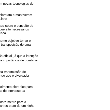
em novas tecnologias de
xploraram e mantiveram
uisas.
ses sobre o conceito de
 que são necessários
fica.
como objetivo tornar o
a transposição de uma
oficial, já que a intenção
u a importância de combinar
 da transmissão de
ndo que o divulgador
cimento científico para
s de interesse da
instrumento para a
 antes eram de um nicho