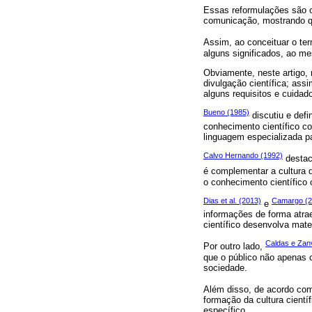
Essas reformulações são o
comunicação, mostrando qu
Assim, ao conceituar o ter
alguns significados, ao m
Obviamente, neste artigo,
divulgação científica; as
alguns requisitos e cuidad
Bueno (1985)
discutiu e defi
conhecimento científico c
linguagem especializada p
Calvo Hernando (1992)
destac
é complementar a cultura d
o conhecimento científico 
Dias et al. (2013)
Camargo (2
e
informações de forma atra
científico desenvolva mat
Caldas e Zanv
Por outro lado,
que o público não apenas
sociedade.
Além disso, de acordo c
formação da cultura cient
específico.