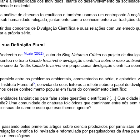
r e a invisibilidade dos indivíduos, diante do desenvolvimento da sociedad
ciedade ocidental.
na análise de discurso foucaultiana e também usamos um contraponto à no
sub-humanidade relegada, juntamente com o conhecimento e as tradições de
rtir dos conceitos de Divulgação Científica e suas relações com um enredo qu
ar a própria série.
e sua Definição Plural
Muzio (2021)
Andreetto de
, autor do
Blog Natureza Crítica
no projeto de divulga
esentou no texto
Cidade Invisível é divulgação científica sobre o meio ambien
e série da Netflix
Cidade Invisível
em proporcionar divulgação científica sob
 paralelo entre os problemas ambientais, apresentados na série, e episódios v
5
 Instituto Florestal
, convidando seus leitores a refletir sobre o papel de divul
os desse conhecimento popular em favor do conhecimento científico:
 entidades fantásticas para falar sobre questões científicas? […] Que cidade 
ropõe? Uma comunidade de criaturas folclóricas que caminham entre nós sem
essoas de carne e osso que escolhemos ignorar?
passando pelos primeiros artigos sobre ciência produzidos por jornalistas, a
ivulgação científica foi revisada e reformulada por pesquisadores da área par
as e tecnológicas.