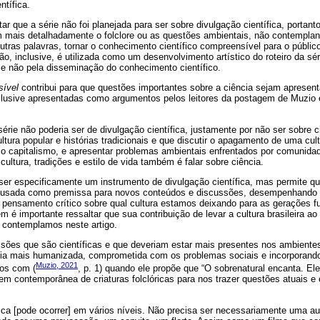
ntífica.
ar que a série não foi planejada para ser sobre divulgação científica, portan
mais detalhadamente o folclore ou as questões ambientais, não contempland
ras palavras, tornar o conhecimento científico compreensível para o públic
cação, inclusive, é utilizada como um desenvolvimento artístico do roteiro da 
 e não pela disseminação do conhecimento científico.
sível
contribui para que questões importantes sobre a ciência sejam apresen
lusive apresentadas como argumentos pelos leitores da postagem de Muzio e
rie não poderia ser de divulgação científica, justamente por não ser sobre c
tura popular e histórias tradicionais e que discutir o apagamento de uma cu
 capitalismo, e apresentar problemas ambientais enfrentados por comunidade
ultura, tradições e estilo de vida também é falar sobre ciência.
er especificamente um instrumento de divulgação científica, mas permite 
s é usada como premissa para novos conteúdos e discussões, desempenhando
o pensamento crítico sobre qual cultura estamos deixando para as gerações fu
é importante ressaltar que sua contribuição de levar a cultura brasileira 
 contemplamos neste artigo.
ssões que são científicas e que deveriam estar mais presentes nos ambientes
ia mais humanizada, comprometida com os problemas sociais e incorporando
Muzio, 2021
os com (
, p. 1) quando ele propõe que “O sobrenatural encanta. E
 contemporânea de criaturas folclóricas para nos trazer questões atuais e e
fica [pode ocorrer] em vários níveis. Não precisa ser necessariamente uma a