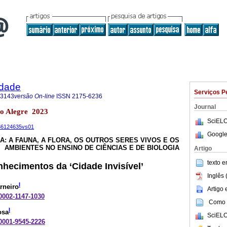
idade
Serviços P
-3143
versão On-line
ISSN
2175-6236
Journal
to Alegre 2023
SciELO
236124635vs01
Google
: A FAUNA, A FLORA, OS OUTROS SERES VIVOS E OS
AMBIENTES NO ENSINO DE CIÊNCIAS E DE BIOLOGIA
Artigo
texto 
nhecimentos da ‘Cidade Invisível’
Inglês 
I
rneiro
Artigo
-0002-1147-1030
Como c
I
osa
SciELO
-0001-9545-2226