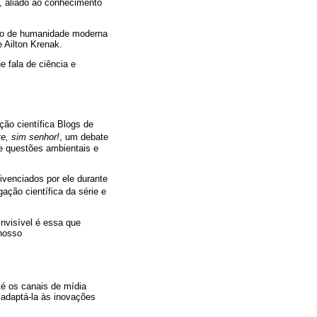
e, aliado ao conhecimento
ção de humanidade moderna
 Ailton Krenak.
e fala de ciência e
ção científica Blogs de
te, sim senhor!
, um debate
re questões ambientais e
ivenciados por ele durante
gação científica da série e
invisível é essa que
 nosso
té os canais de mídia
a adaptá-la às inovações