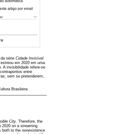
ão automática
este artigo por email
ar
nk
 da série
Cidade Invisível
.
rie estreou em 2020 em uma
A invisibilidade refere-se
contrapontos entre
eiras, sem se pretenderem,
ltura Brasileira
sible City
. Therefore, the
in 2020 on a streaming
ers both to the nonexistence