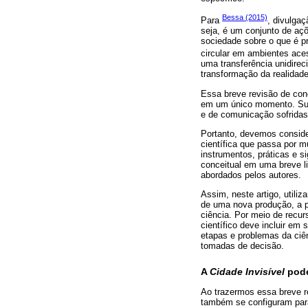
Bessa (2015)
Para
, divulgaç
seja, é um conjunto de açõ
sociedade sobre o que é pr
circular em ambientes ace
uma transferência unidirec
transformação da realidade
Essa breve revisão de conc
em um único momento. Sua 
e de comunicação sofridas
Portanto, devemos conside
científica que passa por 
instrumentos, práticas e s
conceitual em uma breve l
abordados pelos autores.
Assim, neste artigo, utiliz
de uma nova produção, a pa
ciência. Por meio de recu
científico deve incluir em
etapas e problemas da ciên
tomadas de decisão.
A
Cidade Invisível
pode
Ao trazermos essa breve re
também se configuram par