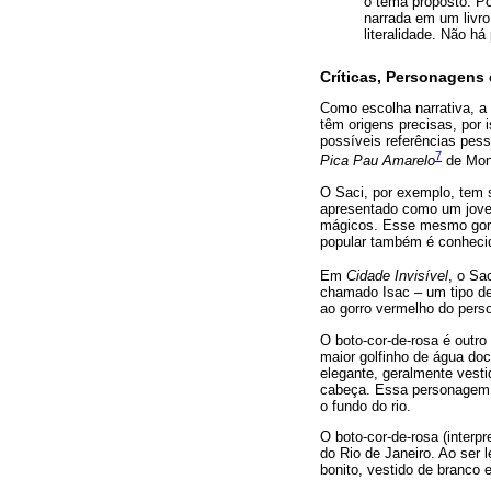
o tema proposto. Po
narrada em um livro
literalidade. Não h
Críticas, Personagens 
Como escolha narrativa, a 
têm origens precisas, por 
possíveis referências pess
7
Pica Pau Amarelo
de Mont
O Saci, por exemplo, tem 
apresentado como um jove
mágicos. Esse mesmo gorro,
popular também é conhecid
Em
Cidade Invisível
, o Sa
chamado Isac – um tipo de
ao gorro vermelho do perso
O boto-cor-de-rosa é outro
maior golfinho de água do
elegante, geralmente vest
cabeça. Essa personagem s
o fundo do rio.
O boto-cor-de-rosa (interpr
do Rio de Janeiro. Ao ser 
bonito, vestido de branco