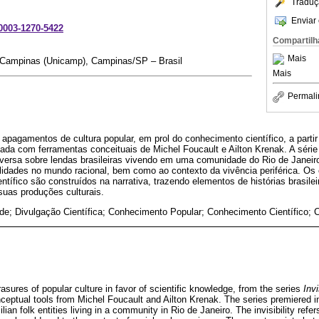
Traduç
Enviar 
-0003-1270-5422
Compartilh
Mais
 Campinas (Unicamp), Campinas/SP – Brasil
Mais
Permali
s apagamentos de cultura popular, em prol do conhecimento científico, a partir
isada com ferramentas conceituais de Michel Foucault e Ailton Krenak. A sé
versa sobre lendas brasileiras vivendo em uma comunidade do Rio de Janeiro. 
lidades no mundo racional, bem como ao contexto da vivência periférica. Os 
ntífico são construídos na narrativa, trazendo elementos de histórias brasil
suas produções culturais.
e; Divulgação Científica; Conhecimento Popular; Conhecimento Científico; Cu
rasures of popular culture in favor of scientific knowledge, from the series
Invi
nceptual tools from Michel Foucault and Ailton Krenak. The series premiered 
lian folk entities living in a community in Rio de Janeiro. The invisibility ref