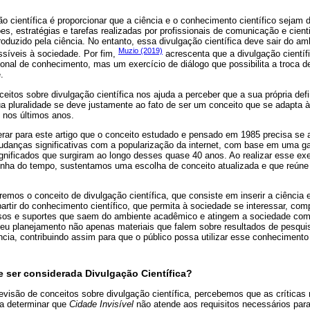
ão científica é proporcionar que a ciência e o conhecimento científico sejam 
es, estratégias e tarefas realizadas por profissionais de comunicação e cient
oduzido pela ciência. No entanto, essa divulgação científica deve sair do a
Muzio (2019)
ssíveis à sociedade. Por fim,
acrescenta que a divulgação científ
ional de conhecimento, mas um exercício de diálogo que possibilita a troca d
.
eitos sobre divulgação científica nos ajuda a perceber que a sua própria def
pluralidade se deve justamente ao fato de ser um conceito que se adapta à
 nos últimos anos.
rar para este artigo que o conceito estudado e pensado em 1985 precisa se 
mudanças significativas com a popularização da internet, com base em uma g
ignificados que surgiram ao longo desses quase 40 anos. Ao realizar esse exe
inha do tempo, sustentamos uma escolha de conceito atualizada e que reúne 
aremos o conceito de divulgação científica, que consiste em inserir a ciência 
rtir do conhecimento científico, que permita à sociedade se interessar, com
rsos e suportes que saem do ambiente acadêmico e atingem a sociedade com
 seu planejamento não apenas materiais que falem sobre resultados de pesqu
cia, contribuindo assim para que o público possa utilizar esse conhecimento 
 ser considerada Divulgação Científica?
visão de conceitos sobre divulgação científica, percebemos que as críticas 
a determinar que
Cidade Invisível
não atende aos requisitos necessários par