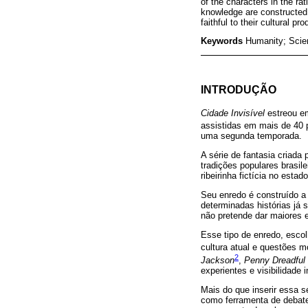
of the characters in the ra
knowledge are constructed i
faithful to their cultural pr
Keywords
Humanity; Scien
INTRODUÇÃO
Cidade Invisível
estreou em
assistidas em mais de 40 
uma segunda temporada.
A série de fantasia criada
tradições populares brasi
ribeirinha fictícia no estad
Seu enredo é construído a
determinadas histórias já 
não pretende dar maiores e
Esse tipo de enredo, esco
cultura atual e questões 
2
Jackson
,
Penny Dreadful
experientes e visibilidade 
Mais do que inserir essa sé
como ferramenta de debate 