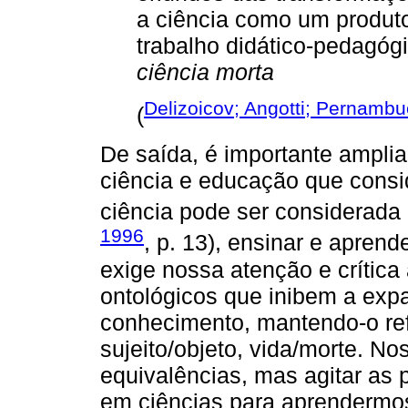
a ciência como um produt
trabalho didático-pedagóg
ciência morta
Delizoicov; Angotti; Pernamb
(
De saída, é importante amplia
ciência e educação que consi
ciência pode ser considerada a
1996
, p. 13), ensinar e apren
exige nossa atenção e crítica
ontológicos que inibem a expa
conhecimento, mantendo-o ref
sujeito/objeto, vida/morte. N
equivalências, mas agitar as 
em ciências para aprendermos