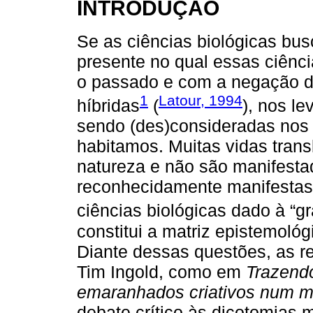
INTRODUÇÃO
Se as ciências biológicas bu
presente no qual essas ciênc
o passado e com a negação d
1
Latour, 1994
híbridas
(
), nos le
sendo (des)consideradas nos
habitamos. Muitas vidas tran
natureza e não são manifesta
reconhecidamente manifestas 
ciências biológicas dado à “gr
constitui a matriz epistemológ
Diante dessas questões, as r
Tim Ingold, como em
Trazendo
emaranhados criativos num m
debate crítico às dicotomias