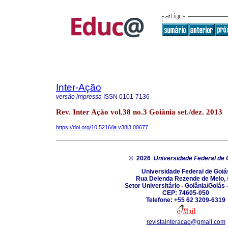
Inter-Ação
versão impressa
ISSN
0101-7136
Rev. Inter Ação vol.38 no.3 Goiânia set./dez. 2013
https://doi.org/10.5216/ia.v38i3.00677
© 2026
Universidade Federal de 
Universidade Federal de Goiá
Rua Delenda Rezende de Melo, 
Setor Universitário - Goiânia/Goiás -
CEP: 74605-050
Telefone: +55 62 3209-6319
revistainteracao@gmail.com