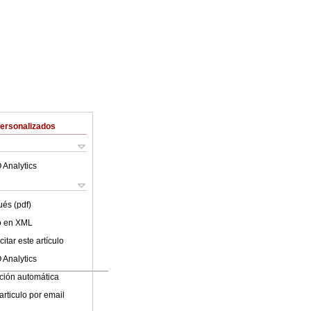
Personalizados
 Analytics
ués (pdf)
lo en XML
itar este artículo
 Analytics
ción automática
articulo por email