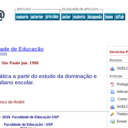
dade de Educação
Servicios 
2555
Revista
1 São Paulo jun. 1988
SciELO
ática a partir do estudo da dominação e
Articulo
idiano escolar.
Portug
Articu
Como c
onso de André
SciELO
Traduc
© 2026
Faculdade de Educação USP
Enviar 
Faculdade de Educação - USP