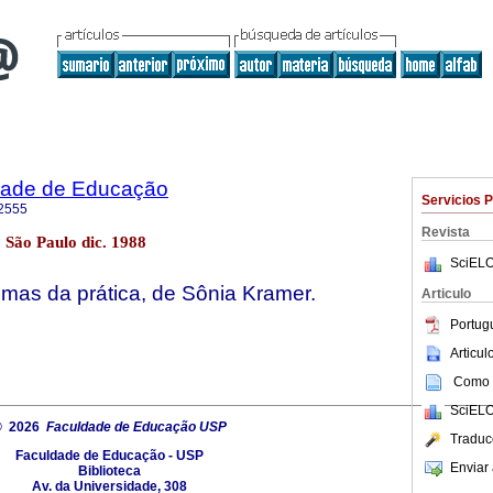
dade de Educação
Servicios 
2555
Revista
2 São Paulo dic. 1988
SciELO
lemas da prática, de Sônia Kramer.
Articulo
Portug
Articu
Como c
SciELO
© 2026
Faculdade de Educação USP
Traduc
Faculdade de Educação - USP
Enviar 
Biblioteca
Av. da Universidade, 308