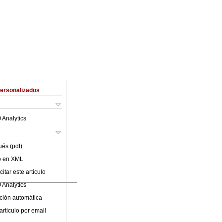
Personalizados
 Analytics
ués (pdf)
lo en XML
itar este artículo
 Analytics
ción automática
articulo por email