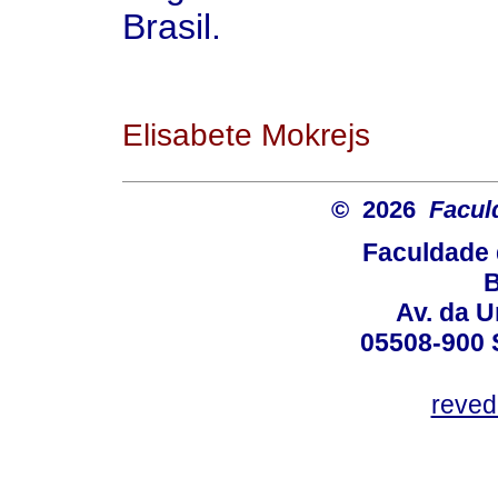
Brasil.
Elisabete Mokrejs
© 2026
Facul
Faculdade 
B
Av. da U
05508-900 
reved