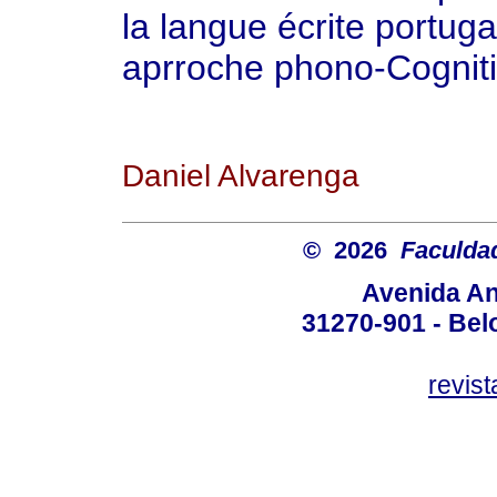
la langue écrite portug
aprroche phono-Cognit
Daniel Alvarenga
© 2026
Faculda
Avenida An
31270-901 - Belo
revis