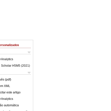
ersonalizados
 Analytics
 Scholar H5M5 (
2021
)
uês (pdf)
 em XML
itar este artigo
 Analytics
ão automática