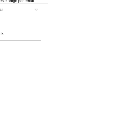
este artigo por email
ar
nk