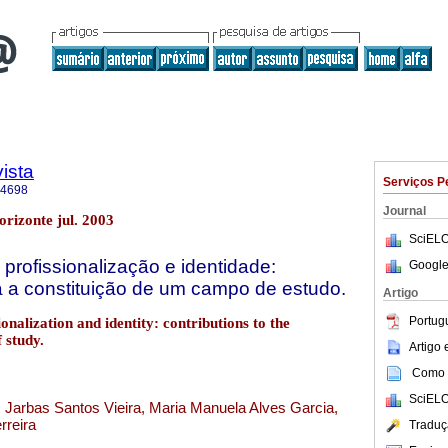
ista
Serviços P
-4698
Journal
rizonte jul. 2003
SciELO
profissionalização e identidade:
Google
a a constituição de um campo de estudo.
Artigo
Portug
nalization and identity: contributions to the
f study.
Artigo
Como c
SciELO
, Jarbas Santos Vieira, Maria Manuela Alves Garcia,
rreira
Traduç