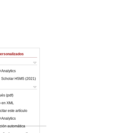
Personalizados
 Analytics
 Scholar H5M5 (
2021
)
ués (pdf)
lo en XML
itar este artículo
 Analytics
ción automática