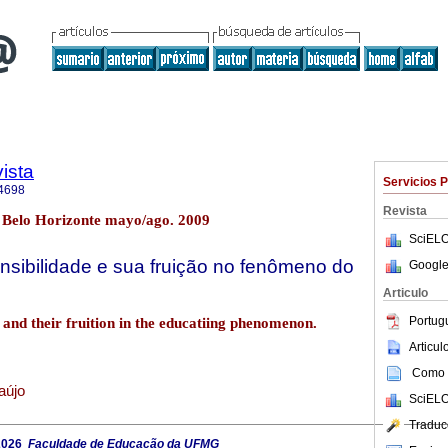
ista
Servicios 
4698
Revista
2 Belo Horizonte mayo/ago. 2009
SciELO
nsibilidade e sua fruição no fenômeno do
Google
Articulo
Portug
y and their fruition in the educatiing phenomenon.
Articu
Como c
aújo
SciELO
Traduc
2026
Faculdade de Educação da UFMG