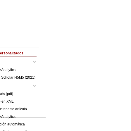
Personalizados
 Analytics
 Scholar H5M5 (
2021
)
ués (pdf)
lo en XML
itar este artículo
 Analytics
ción automática