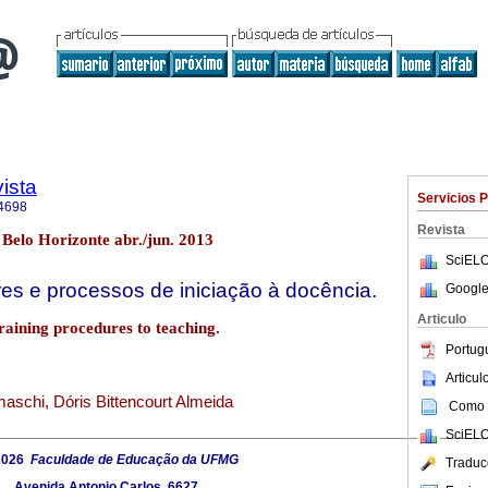
ista
Servicios 
4698
Revista
 Belo Horizonte abr./jun. 2013
SciELO
es e processos de iniciação à docência.
Google
Articulo
aining procedures to teaching.
Portug
Articu
aschi, Dóris Bittencourt Almeida
Como c
SciELO
2026
Faculdade de Educação da UFMG
Traduc
Avenida Antonio Carlos, 6627.