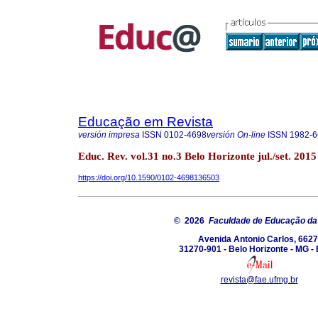
Educação em Revista
versión impresa
ISSN
0102-4698
versión On-line
ISSN
1982-6
Educ. Rev. vol.31 no.3 Belo Horizonte jul./set. 2015
https://doi.org/10.1590/0102-4698136503
© 2026
Faculdade de Educação d
Avenida Antonio Carlos, 6627
31270-901 - Belo Horizonte - MG - 
revista@fae.ufmg.br