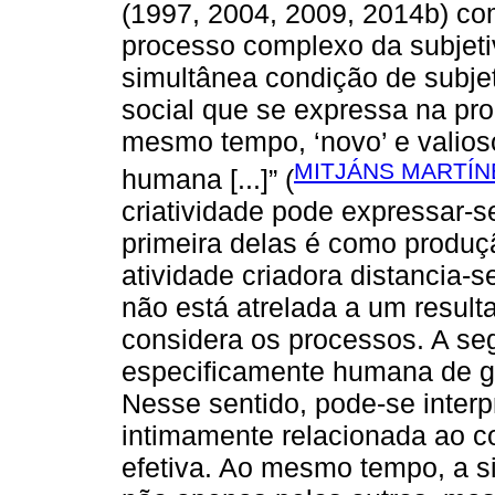
(1997, 2004, 2009, 2014b) co
processo complexo da subjetiv
simultânea condição de subjet
social que se expressa na pro
mesmo tempo, ‘novo’ e valio
MITJÁNS MARTÍNE
humana [...]” (
criatividade pode expressar-s
primeira delas é como produç
atividade criadora distancia-s
não está atrelada a um result
considera os processos. A s
especificamente humana de ger
Nesse sentido, pode-se interpr
intimamente relacionada ao co
efetiva. Ao mesmo tempo, a si