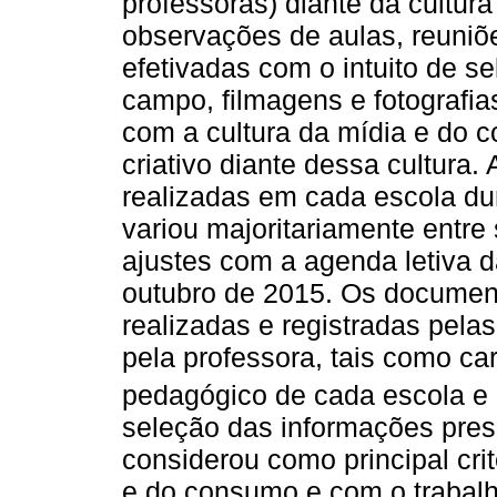
professoras) diante da cultur
observações de aulas, reuniõe
efetivadas com o intuito de sel
campo, filmagens e fotografia
com a cultura da mídia e do 
criativo diante dessa cultura
realizadas em cada escola du
variou majoritariamente entre
ajustes com a agenda letiva d
outubro de 2015. Os document
realizadas e registradas pelas
pela professora, tais como cart
pedagógico de cada escola e 
seleção das informações pr
considerou como principal cri
e do consumo e com o trabalh