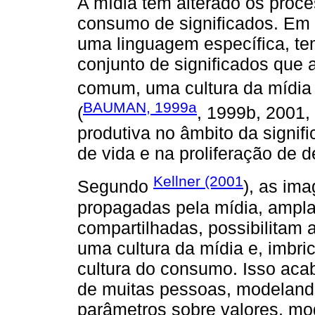
A mídia tem alterado os proce
consumo de significados. Em o
uma linguagem específica, t
conjunto de significados que
comum, uma cultura da mídia 
BAUMAN, 1999a
(
, 1999b, 2001,
produtiva no âmbito da signi
de vida e na proliferação de 
Kellner (2001
Segundo
), as im
propagadas pela mídia, ampl
compartilhadas, possibilitam
uma cultura da mídia e, imbri
cultura do consumo. Isso acab
de muitas pessoas, modelando
parâmetros sobre valores, mod