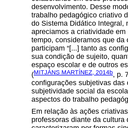
desenvolvimento. Desse modo
trabalho pedagógico criativo 
do Sistema Didático Integral,
apreciamos a criatividade e
tempo, consideramos que da c
participam “[...] tanto as conf
sua condição de sujeito, quan
espaço escolar e de outros e
MITJÁNS MARTÍNEZ, 2014b
(
, p.
configurações subjetivas das 
subjetividade social da esco
aspectos do trabalho pedagógi
Em relação às ações criativa
professoras diante da cultura
caracterizaram por formas si