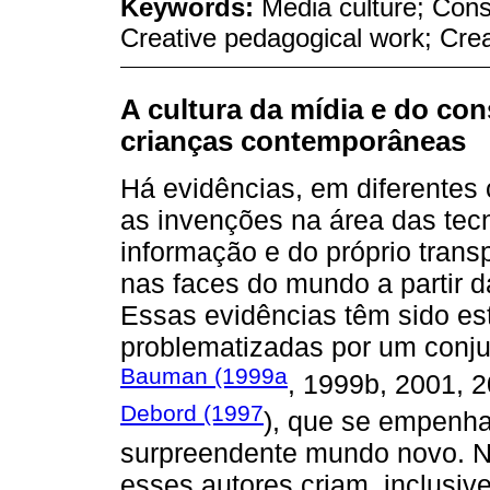
Keywords:
Media culture; Cons
Creative pedagogical work; Creat
A cultura da mídia e do co
crianças contemporâneas
Há evidências, em diferente
as invenções na área das tec
informação e do próprio transp
nas faces do mundo a partir 
Essas evidências têm sido est
problematizadas por um conjun
Bauman (1999a
, 1999b, 2001, 
Debord (1997
), que se empenh
surpreendente mundo novo. N
esses autores criam, inclusi