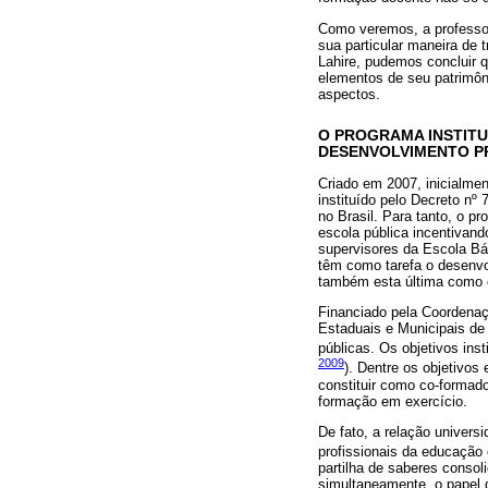
Como veremos, a professor
sua particular maneira de 
Lahire, pudemos concluir qu
elementos de seu patrimôn
aspectos.
O PROGRAMA INSTITUC
DESENVOLVIMENTO P
Criado em 2007, inicialmen
instituído pelo Decreto nº
no Brasil. Para tanto, o p
escola pública incentivand
supervisores da Escola Bá
têm como tarefa o desenvol
também esta última como 
Financiado pela Coordenaç
Estaduais e Municipais de
públicas. Os objetivos ins
2009
). Dentre os objetivo
constituir como co-formad
formação em exercício.
De fato, a relação univers
profissionais da educação
partilha de saberes conso
simultaneamente, o papel 