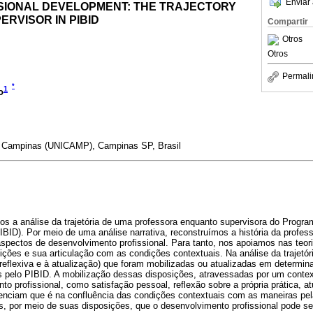
Enviar 
IONAL DEVELOPMENT: THE TRAJECTORY
ERVISOR IN PIBID
Compartir
Otros
Otros
Permali
*
1
o
e Campinas (UNICAMP), Campinas SP, Brasil
s a análise da trajetória de uma professora enquanto supervisora do Program
IBID). Por meio de uma análise narrativa, reconstruímos a história da profess
 aspectos de desenvolvimento profissional. Para tanto, nos apoiamos nas teor
ições e sua articulação com as condições contextuais. Na análise da trajetór
, reflexiva e à atualização) que foram mobilizadas ou atualizadas em determin
s pelo PIBID. A mobilização dessas disposições, atravessadas por um context
o profissional, como satisfação pessoal, reflexão sobre a própria prática, atu
denciam que é na confluência das condições contextuais com as maneiras pel
, por meio de suas disposições, que o desenvolvimento profissional pode se 