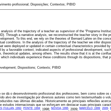
imento profissional; Disposições; Contextos; PIBID
 analysis of the trajectory of a teacher as supervisor of the “Programa Instit
D). Through a narrative analysis, we reconstructed the teacher story in the pr
elopment. To this end, we rely on the theories of Bernard Lahire on the conce
tual conditions. In the analysis of the trajectory of the teacher we infer disposi
 that were deployed or updated in certain contextual characteristics provided b
d by a favorable context, indicated aspects of professional development, such
ce, theoretical updates, among others. The results show that it is at the conflu
 which individuals experience these conditions through its dispositions, that
evelopment; Dispositions; Contexts; PIBID
 se dá o desenvolvimento profissional dos professores, bem como sobre os 
sido alvo de investigação por diversos autores como tem testemunhado o vol
oduzidos nas últimas décadas. Historicamente as principais reflexões acerc
e estudos internacionais que se esforçam em destacar suas principais caract
; FULLAN, 1992
PONTE, 1994
NÓVOA, 1995
MARCELO, 1999
2009
;
, 1998;
, 2009;
,
;