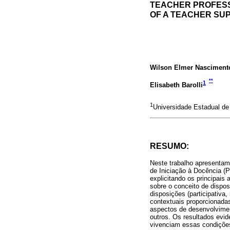
TEACHER PROFESS
OF A TEACHER SUP
Wilson Elmer Nasciment
**
1
Elisabeth Barolli
1
Universidade Estadual d
RESUMO:
Neste trabalho apresentamo
de Iniciação à Docência (P
explicitando os principais
sobre o conceito de dispos
disposições (participativa
contextuais proporcionada
aspectos de desenvolviment
outros. Os resultados evi
vivenciam essas condições