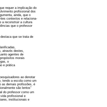
que requer a implicação do
olvimento profissional dos
rgumenta, ainda, que o
ntes contextos e relaciona-
a reconstruir a cultura
iências que o professor
 destaca que se trata de
anificadas,
m, através destes,
quanto agentes de
propósitos morais
egas, o
o e prática
 pesquisadores ao denotar
o, tendo a escola como um
o as demais profissões, é
sionalmente são lentos”
nal do professor como um
vida profissional e
res, institucionais e