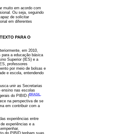
tar muito em acordo com
sional. Ou seja, seguindo
apaz de solicitar
onal em diferentes
NTEXTO PARA O
steriormente, em 2010,
es para a educação básica
ino Superior (IES) e a
IES, professores
mento por meio de bolsas e
dade e escola, entendendo
sca unir as Secretarias
o ensino nas escolas
BRASIL,
gerais do PIBID (
ece na perspectiva de se
ama em contribuir com a
das experiências entre
 de experiências e a
esempenhar,
bito do PIBID tenham suas