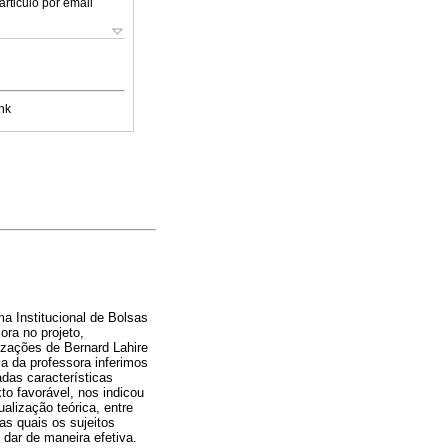
articulo por email
nk
a Institucional de Bolsas
ora no projeto,
izações de Bernard Lahire
ia da professora inferimos
adas características
o favorável, nos indicou
alização teórica, entre
as quais os sujeitos
dar de maneira efetiva.