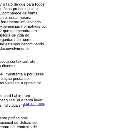
 o fato de que para todos
tórias profissionais e
la, comparece de forma
ntanto, essa mesma
 fortemente influenciado
experiências (formativas ou
sor que se encontra em
istória de vida do
perguntas são: como
o que estamos denominando
 desenvolvimento
pecto contextual, até
s diversos.
el importante e por vezes
relação possa ser
oas viessem a aproveitar
ernard Lahire, em
 pesquisa “que tenta levar
LAHIRE, 2004
individuais” (
,
nto profissional
tucional de Bolsas de
a como um contexto de