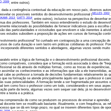
, 2009
, entre outros).
, dada a contingência contextual da educação em nosso país, diversos autore
SELLES, 2002
svelar os possíveis sentidos do desenvolvimento profissional (
UKAMI, 2013
GATTI, 2014
;
, entre outros), inclusive na perspectiva de desenhar 
tínua dos professores. Também em nosso entendimento o estudo do desenvol
temente relacionado às possibilidades de fornecer indicativos para a escolh
são das particularidades e vicissitudes que envolvem e são inerentes à ativi
sses estudos subsidiem a proposição de ações em cursos de formação contin
nvolvimento profissional” foi cunhado em contraposição a uma concepção de 
os de curta duração e sem lastro em práticas cotidianas do professor. Po
 incorporando diferentes sentidos e abordagens, algumas vezes sendo muito 
paralelo entre a lógica de formação e o desenvolvimento profissional docente
omo compatíveis, considera que a formação está associada à ideia de “freq
issional se dá através de múltiplas formas, como as trocas de experiências, l
e assimilar os conhecimentos e as informações que são a ele transmitidas, 
nal cabe ao professor a tomada de decisões fundamentais relativamente às q
de que na formação se atende principalmente àquilo em que o professor é car
 às suas potencialidades. A formação tende a ser fragmentada por assuntos o
nal tem como foco o professor como um todo, considerando-o em seus aspecto
rmação parte da teoria, algumas vezes sem sequer sair dela; já no desenvolvim
ntre a teoria e a prática.
na compreensão de como se produzem os processos de ensinar e aprender, 
al docente tem se modificado bastante. Atualmente, e com frequência, as re
esso que se dá em longo prazo, no qual se inserem diferentes tipos de opor
I, 2008