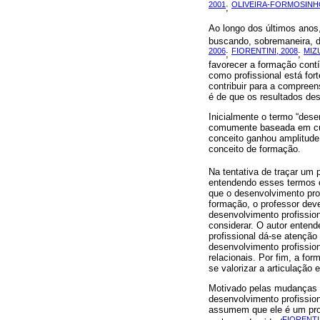
2001
OLIVEIRA-FORMOSINHO
;
Ao longo dos últimos anos
buscando, sobremaneira, de
2006
FIORENTINI, 2008
MIZ
;
;
favorecer a formação con
como profissional está for
contribuir para a compreen
é de que os resultados de
Inicialmente o termo “dese
comumente baseada em curs
conceito ganhou amplitude
conceito de formação.
Na tentativa de traçar um 
entendendo esses termos c
que o desenvolvimento prof
formação, o professor dev
desenvolvimento profissio
considerar. O autor enten
profissional dá-se atenção
desenvolvimento profissio
relacionais. Por fim, a fo
se valorizar a articulação e
Motivado pelas mudanças 
desenvolvimento profission
assumem que ele é um proc
FIORENTIN