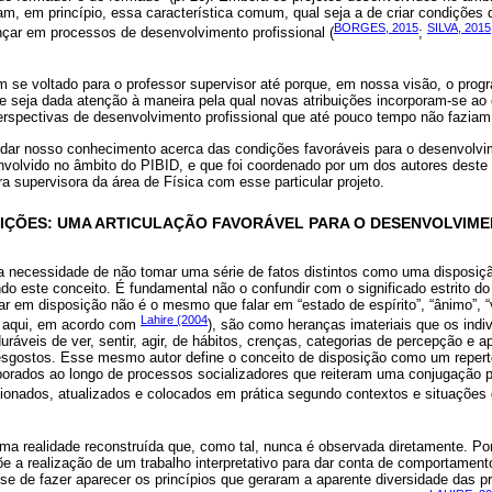
iam, em princípio, essa característica comum, qual seja a de criar condições
BORGES, 2015
SILVA, 2015
ar em processos de desenvolvimento profissional (
;
m se voltado para o professor supervisor até porque, em nossa visão, o prog
e seja dada atenção à maneira pela qual novas atribuições incorporam-se ao 
perspectivas de desenvolvimento profissional que até pouco tempo não faziam 
dar nosso conhecimento acerca das condições favoráveis para o desenvolvim
olvido no âmbito do PIBID, e que foi coordenado por um dos autores deste t
a supervisora da área de Física com esse particular projeto.
IÇÕES: UMA ARTICULAÇÃO FAVORÁVEL PARA O DESENVOLVIME
 a necessidade de não tomar uma série de fatos distintos como uma disposiç
o este conceito. É fundamental não o confundir com o significado estrito do
r em disposição não é o mesmo que falar em “estado de espírito”, “ânimo”, “v
Lahire (2004
s aqui, em acordo com
), são como heranças imateriais que os indi
ráveis de ver, sentir, agir, de hábitos, crenças, categorias de percepção e a
esgostos. Esse mesmo autor define o conceito de disposição como um repertó
porados ao longo de processos socializadores que reiteram uma conjugação pa
onados, atualizados e colocados em prática segundo contextos e situações 
a realidade reconstruída que, como tal, nunca é observada diretamente. Por
e a realização de um trabalho interpretativo para dar conta de comportamento
a-se de fazer aparecer os princípios que geraram a aparente diversidade das 