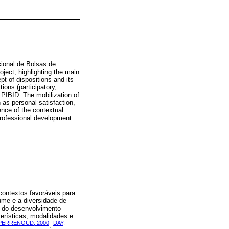
ucional de Bolsas de
oject, highlighting the main
pt of dispositions and its
tions (participatory,
y PIBID. The mobilization of
 as personal satisfaction,
ence of the contextual
 professional development
contextos favoráveis para
ume e a diversidade de
a do desenvolvimento
erísticas, modalidades e
PERRENOUD, 2000
DAY,
;