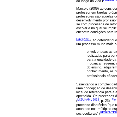
ao longo da vida (
Marcelo (2009) ao conside
professor em tarefas própr
professores são aquelas qu
desenvolvimento profission
se com processos de refor
escolar e no qual se impl
encontra condições para ref
Day (2001
), ao defender qu
um processo muito mais co
envolve todas as e
realizadas para bene
para a qualidade da
mudança, reveem, r
do ensino, adquirem
conhecimento, as de
profissionais efica
Salientando a complexidad
uma concepção de desenvol
local de referência para a
aprendida. Os processos de
MIZUKAMI, 2013
Fior
(
, p. 23).
processo diacrônico “que t
acontece nos múltiplos es
FIORENTINI,
socioculturais” (