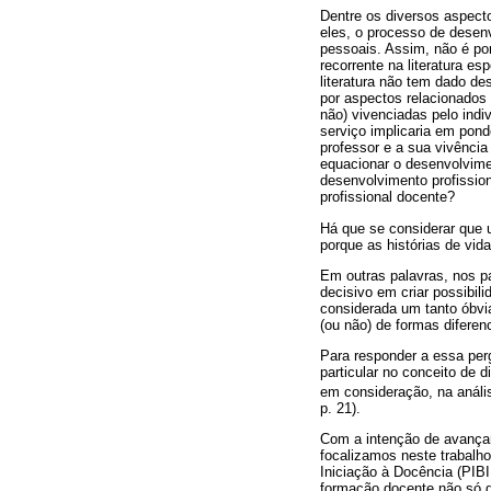
Dentre os diversos aspect
eles, o processo de desenv
pessoais. Assim, não é por
recorrente na literatura e
literatura não tem dado de
por aspectos relacionados 
não) vivenciadas pelo indi
serviço implicaria em pond
professor e a sua vivênci
equacionar o desenvolvime
desenvolvimento profissio
profissional docente?
Há que se considerar que u
porque as histórias de vid
Em outras palavras, nos p
decisivo em criar possibi
considerada um tanto óbvia
(ou não) de formas difere
Para responder a essa per
particular no conceito de d
em consideração, na anális
p. 21).
Com a intenção de avançar
focalizamos neste trabalh
Iniciação à Docência (PIB
formação docente não só de