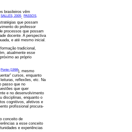
s brasileiros vêm
SALLES, 2005
PASSOS,
;
;
estratégias que possam
vimento do professor
a de processos que possam
dade docente. A perspectiva
uada, e até mesmo inicial.
formação tradicional,
rém, atualmente esse
próximo ao próprio
Ponte (1998
,
), mesmo
uentar” cursos, enquanto
eituras, reflexões, etc. Na
ao passo que no
uestões que quer
ente e no desenvolvimento
u disciplinas, enquanto o
s cognitivos, afetivos e
ento profissional procura-
o conceito de
ferências a esse conceito
tunidades e experiências