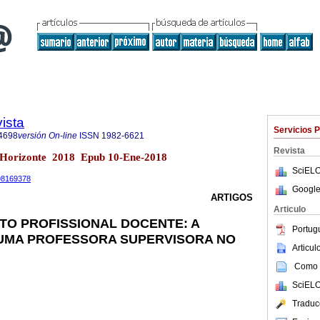
ista
Servicios 
4698
versión On-line
ISSN
1982-6621
Revista
o Horizonte 2018 Epub 10-Ene-2018
SciELO
698169378
Google
ARTIGOS
Articulo
TO PROFISSIONAL DOCENTE: A
Portug
 UMA PROFESSORA SUPERVISORA NO
Articu
Como c
SciELO
Traduc