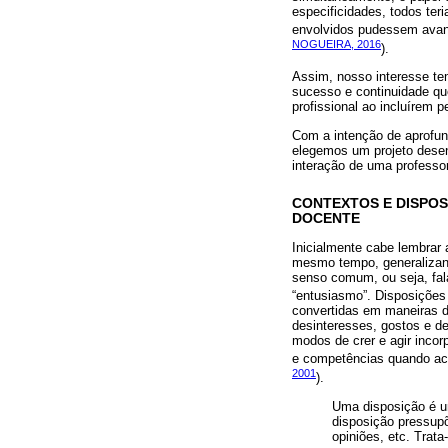
especificidades, todos ter
envolvidos pudessem avanç
NOGUEIRA, 2016
).
Assim, nosso interesse te
sucesso e continuidade qu
profissional ao incluírem 
Com a intenção de aprofun
elegemos um projeto desenv
interação de uma professor
CONTEXTOS E DISPOS
DOCENTE
Inicialmente cabe lembrar
mesmo tempo, generalizand
senso comum, ou seja, fala
“entusiasmo”. Disposiçõe
convertidas em maneiras du
desinteresses, gostos e d
modos de crer e agir incor
e competências quando aci
2001
).
Uma disposição é um
disposição pressupõ
opiniões, etc. Trat