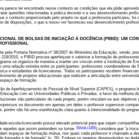
a parece ter encontrado nesse contexto as condições que ela pôde aprovei
tratar questões relacionadas à prática docente e a seu desenvolvimento profis
e o contexto proporcionado pelo projeto no qual a professora participou, foi c
io de disposições, o que a nosso ver favoreceu seu desenvolvimento profissi
IONAL DE BOLSAS DE INICIAÇÃO À DOCÊNCIA (PIBID): UM CO
ROFISSIONAL
te pela Portaria Normativa nº 38/2007 do Ministério da Educação, sendo, po
 7.219/2010, o PIBID procura aperfeiçoar e valorizar a formação de professor
rograma se organiza de maneira a manter um vínculo entre a Instituição de Ens
o uma relação estreita entre os participantes: professores coordenadores de 
sica e estudantes de licenciaturas. Todos os participantes recebem financia
vimento de projetos educacionais que realizem a articulação entre universi
espaço de formação.
ão de Aperfeiçoamento de Pessoal de Nível Superior (CAPES), o programa bu
 Educação com as Universidades Públicas e Privadas, a favor da melhoria d
titucionais são particulares de cada projeto, porém vinculam-se aos objetivos 
s expressos no documento em apenas um deles o professor supervisor compar
or, porém não há uma manifestação clara quanto à intencionalidade do progr
idade-escola-licenciando possui elevado potencial para que sejam compartilha
Nóvoa (1995
 e aqueles que assim pretendem se tornar.
) considera que “a troca
lidam espaços de formação mútua, nos quais cada professor é chamado a d
de formador e de formado” (p. 26). Embora os projetos desenvolvidos no âm