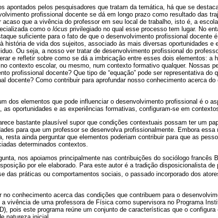
os apontados pelos pesquisadores que tratam da temática, há que se destacar
olvimento profissional docente se dá em longo prazo como resultado das traje
 acaso que a vivência do professor em seu local de trabalho, isto é, a esco
specializada como o
lócus
privilegiado no qual esse processo tem lugar. No e
staque suficiente para o fato de que o desenvolvimento profissional docente é
à história de vida dos sujeitos, associado às mais diversas oportunidades e 
viduo. Ou seja, a nosso ver tratar de desenvolvimento profissional do profes
erar e refletir sobre como se dá a imbricação entre esses dois elementos: a h
a no contexto escolar, ou mesmo, num contexto formativo qualquer. Nossas 
nto profissional docente? Que tipo de “equação” pode ser representativa d
nal docente? Como contribuir para aprofundar nosso conhecimento acerca do
m dos elementos que pode influenciar o desenvolvimento profissional é o as
a, as oportunidades e as experiências formativas, configuram-se em contexto
arece bastante plausível supor que condições contextuais possam ter um pap
lidades para que um professor se desenvolva profissionalmente. Embora essa 
, resta ainda perguntar que elementos poderiam contribuir para que as pess
nciadas determinados contextos.
gunta, nos apoiamos principalmente nas contribuições do sociólogo francês B
isposição por ele elaborado. Para este autor é a tradição disposicionalista de
e das práticas ou comportamentos sociais, o passado incorporado dos atores 
 no conhecimento acerca das condições que contribuem para o desenvolvime
o a vivência de uma professora de Física como supervisora no Programa Insti
ID), pois este programa reúne um conjunto de características que o configur
 natureza inicial.