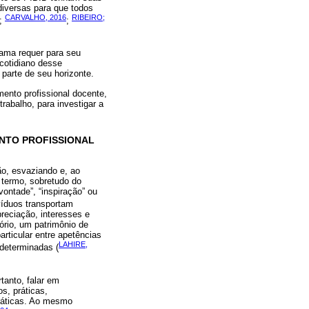
 diversas para que todos
CARVALHO, 2016
RIBEIRO;
;
;
rama requer para seu
cotidiano desse
parte de seu horizonte.
ento profissional docente,
rabalho, para investigar a
NTO PROFISSIONAL
ão, esvaziando e, ao
 termo, sobretudo do
ontade”, “inspiração” ou
víduos transportam
preciação, interesses e
rio, um patrimônio de
rticular entre apetências
LAHIRE,
determinadas (
tanto, falar em
s, práticas,
práticas. Ao mesmo