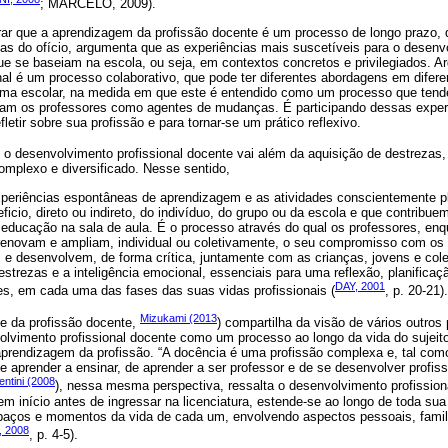
; MARCELO, 2009).
rar que a aprendizagem da profissão docente é um processo de longo prazo, 
ias do ofício, argumenta que as experiências mais suscetíveis para o desenv
e se baseiam na escola, ou seja, em contextos concretos e privilegiados. A
al é um processo colaborativo, que pode ter diferentes abordagens em difere
ma escolar, na medida em que este é entendido como um processo que tende 
icam os professores como agentes de mudanças. É participando dessas exper
letir sobre sua profissão e para tornar-se um prático reflexivo.
e o desenvolvimento profissional docente vai além da aquisição de destrezas,
mplexo e diversificado. Nesse sentido,
xperiências espontâneas de aprendizagem e as atividades conscientemente pl
ficio, direto ou indireto, do indivíduo, do grupo ou da escola e que contribue
 educação na sala de aula. É o processo através do qual os professores, en
enovam e ampliam, individual ou coletivamente, o seu compromisso com os 
 e desenvolvem, de forma crítica, juntamente com as crianças, jovens e col
strezas e a inteligência emocional, essenciais para uma reflexão, planificaçã
DAY, 2001
zes, em cada uma das fases das suas vidas profissionais (
, p. 20-21).
Mizukami (2013
e da profissão docente,
) compartilha da visão de vários outros
vimento profissional docente como um processo ao longo da vida do sujeit
 aprendizagem da profissão. “A docência é uma profissão complexa e, tal com
 aprender a ensinar, de aprender a ser professor e de se desenvolver profis
entini (2008
), nessa mesma perspectiva, ressalta o desenvolvimento profissio
em início antes de ingressar na licenciatura, estende-se ao longo de toda sua 
paços e momentos da vida de cada um, envolvendo aspectos pessoais, familia
 2008
, p. 4-5).