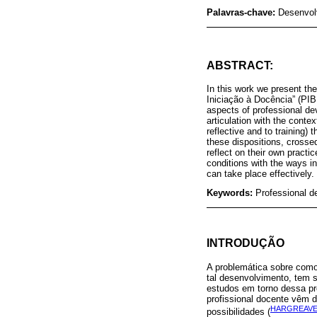
Palavras-chave:
Desenvolv
ABSTRACT:
In this work we present the
Iniciação à Docência” (PIBI
aspects of professional dev
articulation with the contex
reflective and to training)
these dispositions, crosse
reflect on their own practi
conditions with the ways in
can take place effectively.
Keywords:
Professional d
INTRODUÇÃO
A problemática sobre como
tal desenvolvimento, tem 
estudos em torno dessa pr
profissional docente vêm d
HARGREAVES
possibilidades (