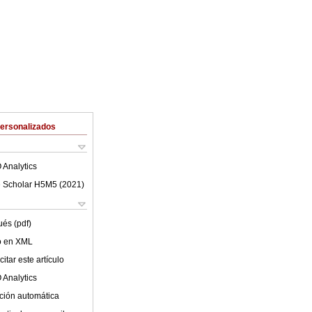
Personalizados
 Analytics
 Scholar H5M5 (
2021
)
ués (pdf)
lo en XML
itar este artículo
 Analytics
ción automática