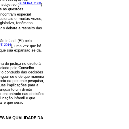
SILVEIRA, 2008
 subjetivo (
)
re as questões
Encontram especial
acionais e, muitas vezes,
gislativo, fenômeno
r o debate a respeito das
 infantil (EI) pelo
T, 2014
), uma vez que há
 que sua expansão se dá,
a de justiça no direito à
anciada pelo Conselho
r o conteúdo das decisões
eriguar se e de que maneira
ância da presente pesquisa,
uas implicações para a
enquanto um direito
oi encontrado nas decisões
ducação infantil e que
as e que serão
ÕES NA QUALIDADE DA