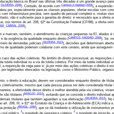
ducação básica no Brasil nas últimas três décadas é um grande avanço para a
OLIVEIRA, 2006
Campos e Haddad (2006
;
). Contudo, de acordo com
), a expansão
abou por, especialmente para as classes populares, ofertar escolas com con
s com infraestrutura precária, sem quadro de pessoal completo e, muitas ve
tanto, não é suficiente para a garantia do direito: é necessário que a oferta
ue, nos termos do art. 208, §2º da Constituição Federal (CF/88), a oferta sem
006
CABRAL, 2008
;
).
 e marcam, também, o atendimento às crianças pequenas na EI, aliados à 
CAMPOS; HADDAD, 2006
 da exigência da qualidade enquanto direito (
). Se, m
SILVEIRA, 2013
 meio de demandas judiciais (
), decisões que determinam abert
mo de qualidade poderiam colaborar com este cenário, ainda que assegurem
no caso das ações coletivas. No âmbito do direito processual, as requisições
 da tutela individual ou a via da tutela coletiva. Por meio da tutela individual 
, a requisição da vaga para si; já por meio das ações coletivas o direito é e
, por legitimados elencados na legislação, como o Ministério Público, organiz
anto, o direito à educação, devem ser considerados enquanto direitos de titul
is coletivamente, mesmo que cada pessoa possa ser dele considerada titular 
maneira, a efetividade desse direito é melhor atendida pela via coletiva, vis
ARAÚJO, 2013
 são titulares (
), evitando que se conceda o direito individual 
SILVEIRA, 2013
 demais titulares que também aguardam a sua efetivação (
). No 
o art. 208, III, e §1º do Estatuto da Criança e do Adolescente (ECA) indica a 
BRASIL, 1990
ua proteção (
), que se dá mediante a utilização de instrumentos p
1
2
civil pública,
o mandado de segurança coletivo,
o mandado de injunção, e