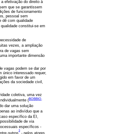
 efetivação do direito à
 sem que se garantissem
dições de funcionamento
zes, pessoal sem
 se dê com qualidade
 qualidade constitui-se em
necessidade de
uitas vezes, a ampliação
ura de vagas sem
 uma importante dimensão
 de vagas podem se dar por
um único interessado requer,
xigido em favor de um
ações da sociedade civil,
aridade coletiva, uma vez
BOBBIO,
individualmente (
ando dar uma solução
apenas ao indivíduo que a
caso específico da EI,
possibilidade de via
rocessuais específicos -
3
ntre outros
- pelos atores