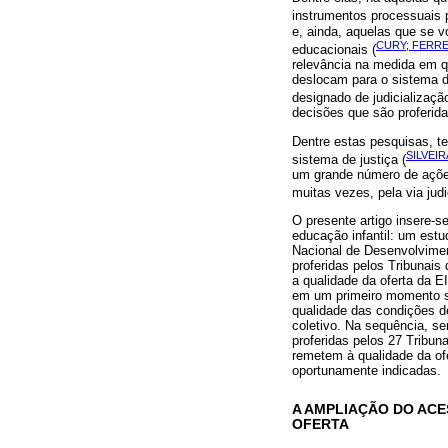
instrumentos processuais p
e, ainda, aquelas que se v
CURY; FERRE
educacionais (
relevância na medida em qu
deslocam para o sistema d
designado de judicialização
decisões que são proferida
Dentre estas pesquisas, te
SILVEIR
sistema de justiça (
um grande número de ações
muitas vezes, pela via judic
O presente artigo insere-s
educação infantil: um estud
Nacional de Desenvolvimen
proferidas pelos Tribunais
a qualidade da oferta da E
em um primeiro momento se
qualidade das condições d
coletivo. Na sequência, s
proferidas pelos 27 Tribuna
remetem à qualidade da of
oportunamente indicadas.
A AMPLIAÇÃO DO ACES
OFERTA