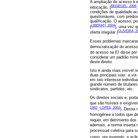
A ampliação do acesso à e
BEISEGEL, 2006
educação, (
condições de qualidade ac
questionáveis, com prédio
qualificação. O acesso, por
LIBERATI, 2004
(
), uma vez q
OLIVEIRA, 2
oferta irregular (
Esses problemas marcaram
democratização do acesso e
do acesso na EI dá-se por
considerar um padrão míni
deste direito.
Isto é ainda mais visível 
duas principais vias: a via
em seu interesse individual
grande número de titulares
sindicatos, partidos, etc.
Os direitos sociais e, port
que são fruíveis e exigíve
1992
LOPES, 2002
;
). Dessa 
homogênea a todos que dele
requer, em detrimento dos
ademais, a norma inserta n
processual coletiva para s
como, por exemplo, a ação 