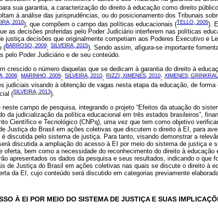
ara sua garantia, a caracterização do direito à educação como direito público
oltam à análise das jurisprudências, ou do posicionamento dos Tribunais sob
IRA, 2010
TELLO, 2005
), que compõem o campo das políticas educacionais (
). 
e as decisões proferidas pelo Poder Judiciário interferem nas políticas educ
e justiça decisões que originalmente competiam aos Poderes Executivo e Le
BARROSO, 2009
SILVEIRA, 2015
 (
;
). Sendo assim, afigura-se importante fomenta
s pelo Poder Judiciário e de seu conteúdo.
m crescido o número daquelas que se dedicam à garantia do direito à educação
A, 2008
MARINHO, 2009
SILVEIRA, 2010
RIZZI; XIMENES, 2010
XIMENES; GRINKRAU
;
;
;
;
 judiciais visando à obtenção de vagas nesta etapa da educação, de forma
SILVEIRA, 2013
ial (
).
e neste campo de pesquisa, integrando o projeto “Efeitos da atuação do sistem
o da judicialização da política educacional em três estados brasileiros”, fin
to Científico e Tecnológico (CNPq), uma vez que tem como objetivo verifica
 de Justiça do Brasil em ações coletivas que discutem o direito à EI, para av
I é discutida pelo sistema de justiça. Para tanto, visando demonstrar a relev
rá discutida a ampliação do acesso à EI por meio do sistema de justiça e s
e oferta, bem como a necessidade do reconhecimento do direito à educação 
erão apresentados os dados da pesquisa e seus resultados, indicando o que f
is de Justiça do Brasil em ações coletivas nas quais se discute o direito à e
erta da EI, cujo conteúdo será discutido em categorias previamente elaborad
SO À EI POR MEIO DO SISTEMA DE JUSTIÇA E SUAS IMPLICAÇ