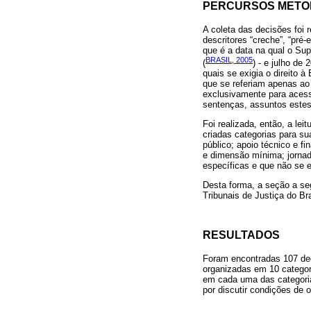
PERCURSOS METO
A coleta das decisões foi 
descritores “creche”, “pré-
que é a data na qual o Su
BRASIL, 2005
(
) - e julho de
quais se exigia o direito
que se referiam apenas ao 
exclusivamente para aces
sentenças, assuntos estes 
Foi realizada, então, a le
criadas categorias para sua
público; apoio técnico e fi
e dimensão mínima; jornada
específicas e que não se 
Desta forma, a seção a se
Tribunais de Justiça do Br
RESULTADOS
Foram encontradas 107 dec
organizadas em 10 categor
em cada uma das categoria
por discutir condições de o