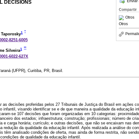
Enviar 
AL DECISIONS
Compartir
Otros
Otros
*
1
r Taporosky
Permali
-0002-8251-6005
**
1
e Silveira
-0001-6022-627X
araná (UFPR), Curitiba, PR, Brasil.
sar as decisões proferidas pelos 27 Tribunais de Justiça do Brasil em ações co
o infantil, visando identificar se e de que maneira a qualidade da educação inf
ficaram-se 107 decisões que foram organizadas em 10 categorias: proximidade
nanceiro dos estados; infraestrutura; construção; profissionais; número de cri
 e carga horária; currículo; e outras decisões, que não se encaixam nas dem
 redução da qualidade da educação infantil. Após realizada a análise do co
is têm analisado condições de oferta, mas ainda de forma restrita, não sendo
e condições de qualidade da educação infantil.