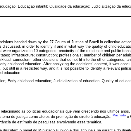
 educação; Educação infantil; Qualidade da educação; Judicialização da educ
ecisions handed down by the 27 Courts of Justice of Brazil in collective action
s discussed, in order to identify if and in what way the quality of child educat
at were organized in 10 categories: proximity of the residence and public trans
states; infrastructure; construction; professionals; number of children per ad
kload; curriculum; other decisions that do not fit into the other categories;
early childhood education. After analyzing the decisions’ content, it was conc
but still in a restricted way, and it is not possible to identify a relevant judicia
od education.
ion; Early childhood education; Judicialization of education; Quality of educat
elacionado às políticas educacionais que vêm crescendo nos últimos anos, 
Machado
sistema de justiça como atores de promoção do direito à educação.
e O
rtância de estímulo de pesquisas envolvendo essa temática.
e discutem o papel do Ministério Público e dos Tribunais na garantia do direi