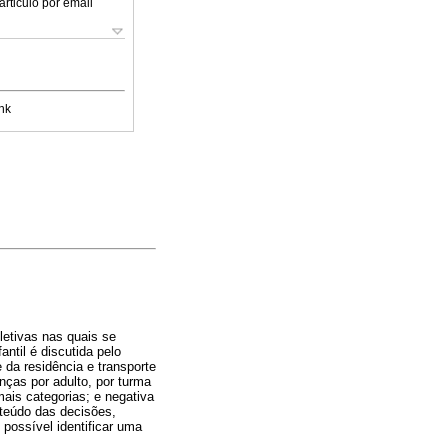
articulo por email
nk
letivas nas quais se
antil é discutida pelo
 da residência e transporte
anças por adulto, por turma
ais categorias; e negativa
nteúdo das decisões,
 possível identificar uma