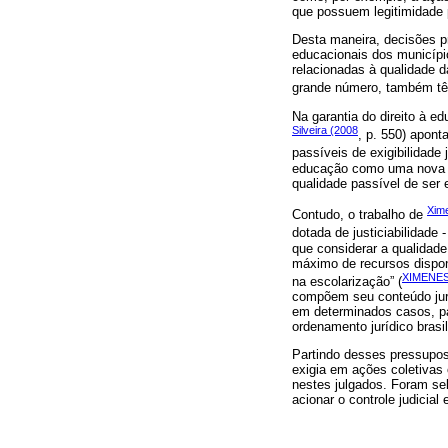
que possuem legitimidade 
Desta maneira, decisões pr
educacionais dos municíp
relacionadas à qualidade 
grande número, também têm
Na garantia do direito à e
Silveira (2008
, p. 550) apont
passíveis de exigibilidade
educação como uma nova di
qualidade passível de ser 
Xim
Contudo, o trabalho de
dotada de justiciabilidade 
que considerar a qualidade
máximo de recursos dispon
XIMENES
na escolarização” (
compõem seu conteúdo juríd
em determinados casos, pa
ordenamento jurídico bras
Partindo desses pressupost
exigia em ações coletivas o
nestes julgados. Foram s
acionar o controle judicia