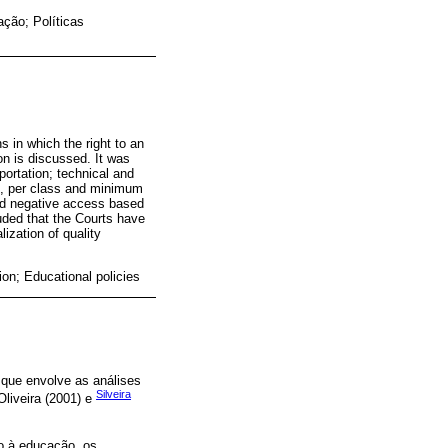
ação; Políticas
s in which the right to an
ion is discussed. It was
portation; technical and
ult, per class and minimum
 and negative access based
luded that the Courts have
lization of quality
ion; Educational policies
que envolve as análises
Silveira
liveira (2001) e
to à educação, os