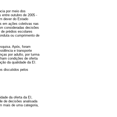
ncia por meio dos
s entre outubro de 2005 -
um dever do Estado
das em ações coletivas nas
ram consideradas decisões
 de prédios escolares
onduta ou cumprimento de
esquisa. Após, foram
esidência e transporte
anças por adulto, por turma
alham condições de oferta
ção da qualidade da EI.
s discutidos pelos
dade da oferta da EI,
de de decisões analisada
em mais de uma categoria,