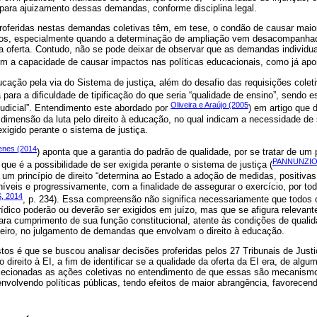
para ajuizamento dessas demandas, conforme disciplina legal.
oferidas nestas demandas coletivas têm, em tese, o condão de causar maior 
ios, especialmente quando a determinação de ampliação vem desacompanha
da oferta. Contudo, não se pode deixar de observar que as demandas individ
 a capacidade de causar impactos nas políticas educacionais, como já ap
ducação pela via do Sistema de justiça, além do desafio das requisições coleti
a para a dificuldade de tipificação do que seria “qualidade de ensino”, sendo 
Oliveira e Araújo (2005
 judicial”. Entendimento este abordado por
) em artigo que 
mensão da luta pelo direito à educação, no qual indicam a necessidade de 
exigido perante o sistema de justiça.
enes (2014
) aponta que a garantia do padrão de qualidade, por se tratar de um p
PANNUNZIO,
- que é a possibilidade de ser exigida perante o sistema de justiça (
 um princípio de direito “determina ao Estado a adoção de medidas, positiva
íveis e progressivamente, com a finalidade de assegurar o exercício, por t
, 2014
, p. 234). Essa compreensão não significa necessariamente que todos
ico poderão ou deverão ser exigidos em juízo, mas que se afigura relevante
ra cumprimento de sua função constitucional, atente às condições de qualid
ileiro, no julgamento de demandas que envolvam o direito à educação.
os é que se buscou analisar decisões proferidas pelos 27 Tribunais de Justi
 direito à EI, a fim de identificar se a qualidade da oferta da EI era, de alg
elecionadas as ações coletivas no entendimento de que essas são mecanism
l envolvendo políticas públicas, tendo efeitos de maior abrangência, favorecen