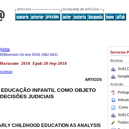
ista
Servicios 
4698
versión On-line
ISSN
1982-6621
Revista
o Horizonte 2018 Epub 20-Sep-2018
SciELO
698189508
Google
ARTIGOS
Articulo
 EDUCAÇÃO INFANTIL COMO OBJETO
Portug
DECISÕES JUDICIAIS
Articu
Como c
SciELO
Traduc
ARLY CHILDHOOD EDUCATION AS ANALYSIS