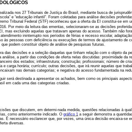
DOLÓGICOS
realizada nos 27 Tribunais de Justiça do Brasil, mediante busca de jurisprudê
escola” e “educação infantil”. Foram coletadas para análise decisões proferida
premo Tribunal Federal (STF) reconheceu que a oferta da EI constitui-se em 
 2016. Por meio da leitura das ementas, selecionaram-se as decisões proferi
 à EI, mas excluindo aquelas que tratavam apenas do acesso. Também não fo
atendimento ininterrupto nos períodos de férias e recesso escolar, adaptação
so às pessoas com deficiência ou execuções de termos de ajustamento de c
que podem constituir objeto de análise de pesquisas futuras.
itura das decisões e a seleção daquelas que tinham relação com o objeto da p
 análise, a partir das condições de oferta nelas discutidas: proximidade da r
nanceiro dos estados; infraestrutura; construção; profissionais; número de cri
 e carga horária; currículo; outras decisões, que irá reunir aquelas que trab
encaixam nas demais categorias; e negativa do acesso fundamentada na redu
guir será destinada a apresentar os achados, bem como os principais aspecto
asil em cada uma das categorias criadas.
isões que discutem, em determi-nada medida, questões relacionadas à quali
ias, como anteriormente indicado. O
gráfico 1
a seguir demonstra a quantida
s. É necessário esclarecer que, por vezes, uma única decisão encaixa-se 
ferta diversas.