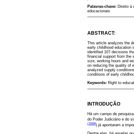
Palavras-chave:
Direito à
educacionais
ABSTRACT:
This article analyzes the d
early childhood education i
identified 107 decisions th
financial support from the 
size; working hours and wor
on reducing the quality of 
analyzed supply conditions, 
conditions of early childho
Keywords:
Right to educat
INTRODUÇÃO
Há um campo de pesquisa r
do Poder Judiciário e do 
(2008
) já apontaram a impo
Dentre elas, há aquelas qu