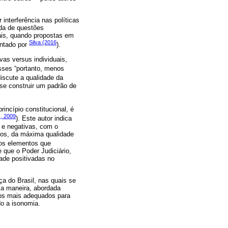
interferência nas políticas
da de questões
uais, quando propostas em
Silva (2016
ontado por
).
vas versus individuais,
esses “portanto, menos
discute a qualidade da
se construir um padrão de
rincípio constitucional, é
 2009
). Este autor indica
s e negativas, com o
odos, da máxima qualidade
 os elementos que
 que o Poder Judiciário,
ade positivadas no
ça do Brasil, nas quais se
uma maneira, abordada
os mais adequados para
do a isonomia.