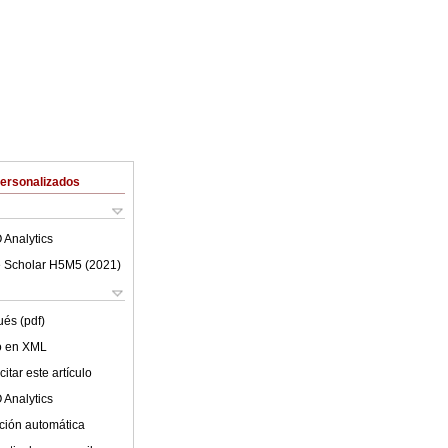
Personalizados
 Analytics
 Scholar H5M5 (
2021
)
ués (pdf)
lo en XML
itar este artículo
 Analytics
ción automática