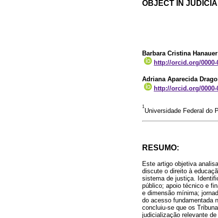
OBJECT IN JUDICI
Barbara Cristina Hanaue
http://orcid.org/0000
Adriana Aparecida Dragon
http://orcid.org/0000
1
Universidade Federal do P
RESUMO:
Este artigo objetiva anali
discute o direito à educaçã
sistema de justiça. Identi
público; apoio técnico e fi
e dimensão mínima; jornada
do acesso fundamentada na
concluiu-se que os Tribuna
judicialização relevante d