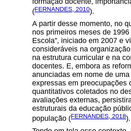
formação docente, importância
FERNANDES, 2010
(
).
A partir desse momento, no 
nos primeiros meses de 1996 
Escola”, iniciado em 2007 e v
consideráveis na organização
na estrutura curricular e na c
docentes. E, embora as refor
anunciadas em nome de uma s
expressas em preocupações of
quantitativos coletados no d
avaliações externas, persist
estruturais da educação públi
FERNANDES, 2018
população (
).
Tendo em tela esse contexto,