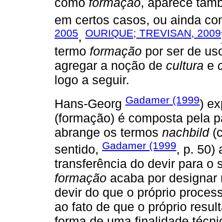
como
formação
, aparece ta
em certos casos, ou ainda c
2005
OURIQUE; TREVISAN, 2009
,
termo
formação
por ser de us
agregar a noção de
cultura
e
logo a seguir.
Gadamer (1999
Hans-Georg
) e
(formação) é composta pela 
abrange os termos
nachbild
(c
Gadamer (1999
sentido,
, p. 50
transferência do devir para o
formação
acaba por designar 
devir do que o próprio processo
ao fato de que o próprio resu
forma de uma finalidade técn