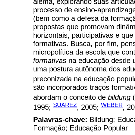
alemã, explorando suas articul
processo de ensino-aprendizag
(bem como a defesa da formação 
propostas que promovam dinâm
horizontais, participativas e q
formativas. Busca, por fim, pen
micropolítica da escola que co
formativas
na educação desde u
uma postura autônoma dos edu
preconizada na educação popula
são incorporados traços formati
abordam o conceito de
bildung
(
SUAREZ
WEBER
1995;
, 2005;
, 20
Palavras-chave:
Bildung; Educ
Formação; Educação Popular