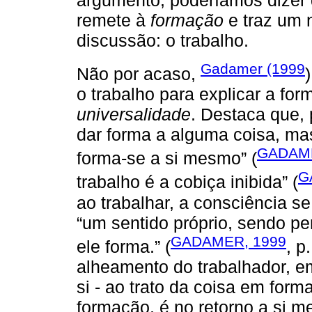
argumento, poderíamos dizer qu
remete à
formação
e traz um 
discussão: o trabalho.
Gadamer (1999
Não por acaso,
o trabalho para explicar a f
universalidade
. Destaca que, 
dar forma a alguma coisa, mas
GADAME
forma-se a si mesmo” (
G
trabalho é a cobiça inibida” (
ao trabalhar, a consciência se
“um sentido próprio, sendo per
GADAMER, 1999
ele forma.” (
, p
alheamento do trabalhador, e
si - ao trato da coisa em form
formação, é no retorno a si m