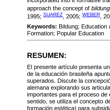
incorporated into it formative tr
approach the concept of
bildung
SUAREZ
WEBER
1995;
, 2005;
, 20
Keywords:
Bildung; Education a
Formation; Popular Education
RESUMEN:
El presente artículo presenta u
de la educación brasileña apun
superados. Discute la concepci
alemana explorando sus articul
importantes para el proceso de
sentido, se utiliza el concepto 
formación estética) para subsi