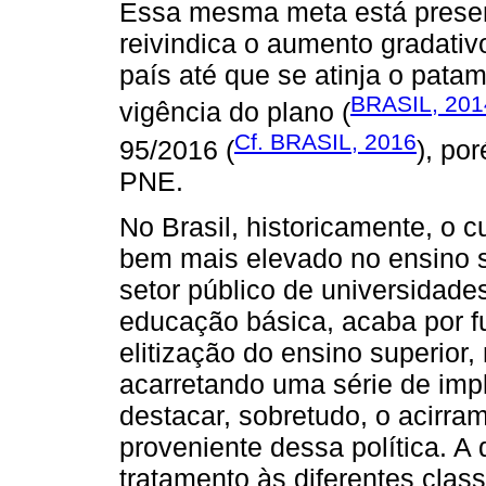
Essa mesma meta está presen
reivindica o aumento gradati
país até que se atinja o pata
BRASIL, 201
vigência do plano (
Cf. BRASIL, 2016
95/2016 (
), po
PNE.
No Brasil, historicamente, o 
bem mais elevado no ensino s
setor público de universidades
educação básica, acaba por fu
elitização do ensino superior
acarretando uma série de imp
destacar, sobretudo, o acirra
proveniente dessa política. A
tratamento às diferentes class