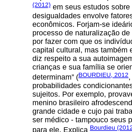
(2012)
em seus estudos sobre 
desigualdades envolve fator
econômicos. Forjam-se ideári
processo de naturalização de 
por fazer com que os indivídu
capital cultural, mas também 
diz respeito a sua autoimagem.
crianças e sua família se ori
BOURDIEU, 2012
determinam” (
,
probabilidades condicionante
sujeitos. Por exemplo, prova
menino brasileiro afrodescend
grande cidade e cujo pai trab
ser médico - tampouco seus 
Bourdieu (201
para ele. Explica