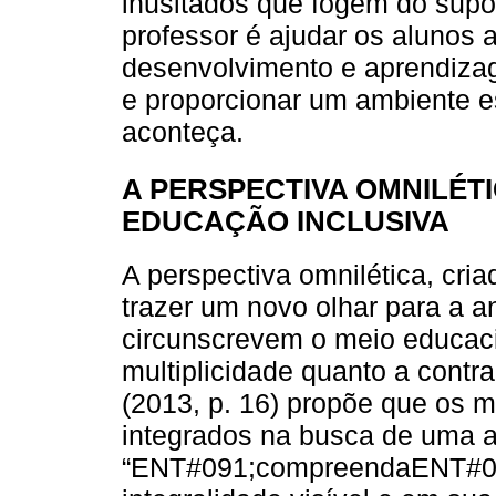
inusitados que fogem do supos
professor é ajudar os alunos 
desenvolvimento e aprendiza
e proporcionar um ambiente e
aconteça.
A PERSPECTIVA OMNILÉT
EDUCAÇÃO INCLUSIVA
A perspectiva omnilética, cri
trazer um novo olhar para a a
circunscrevem o meio educac
multiplicidade quanto a cont
(2013, p. 16) propõe que os 
integrados na busca de uma a
“ENT#091;compreendaENT#09