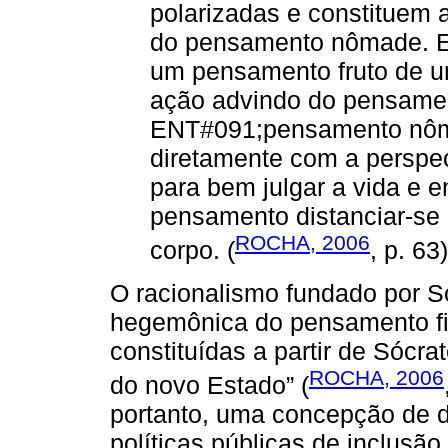
polarizadas e constituem 
do pensamento nômade. EN
um pensamento fruto de u
ação advindo do pensamen
ENT#091;pensamento nô
diretamente com a perspec
para bem julgar a vida e e
pensamento distanciar-se 
ROCHA, 2006
corpo. (
, p. 63)
O racionalismo fundado por Só
hegemônica do pensamento filo
constituídas a partir de Sócra
ROCHA, 2006
do novo Estado” (
portanto, uma concepção de d
políticas públicas de inclusã