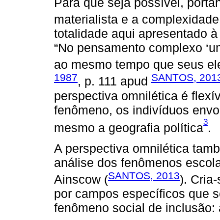
Para que seja possível, portan
materialista e a complexidad
totalidade aqui apresentado à
“No pensamento complexo ‘um
ao mesmo tempo que seus ele
1987
SANTOS, 201
, p. 111 apud
perspectiva omnilética é flexí
fenômeno, os indivíduos envol
3
mesmo a geografia política
.
A perspectiva omnilética tam
análise dos fenômenos escola
SANTOS, 2013
Ainscow (
). Cri
por campos específicos que s
fenômeno social de inclusão: a