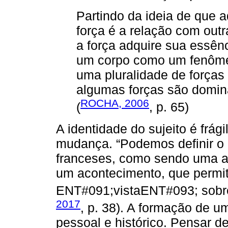
Partindo da ideia de que a
força é a relação com outr
a força adquire sua essên
um corpo como um fenôme
uma pluralidade de forças 
algumas forças são domin
ROCHA, 2006
(
, p. 65)
A identidade do sujeito é frág
mudança. “Podemos definir o c
franceses, como sendo uma av
um acontecimento, que permi
ENT#091;vistaENT#093; sobre 
2017
, p. 38). A formação de u
pessoal e histórico. Pensar d