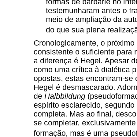
formas de barbárie no inter
testemunharam antes o fr
meio de ampliação da aut
do que sua plena realizaçã
Cronologicamente, o próximo a
consistente o suficiente para
a diferença é Hegel. Apesar d
como uma crítica à dialética p
opostas, estas encontram-se q
Hegel é desmascarado. Adorno
de
Halbbildung
(pseudoformaçã
espírito esclarecido, segundo
completa. Mas ao final, descob
se completar, exclusivament
formação, mas é uma pseudof