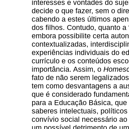
interesses e vontades do suje
decide o que fazer, sem o dir
cabendo a estes últimos apena
dos filhos. Contudo, quanto a 
embora possibilite certa aut
contextualizadas, interdiscip
experiências individuais do
currículo e os conteúdos esc
importância. Assim, o
Homesc
fato de não serem legalizados 
tem como desvantagens a aus
que é considerado fundamenta
para a Educação Básica, que
saberes intelectuais, políticos
convívio social necessário a
um possível detrimento de um