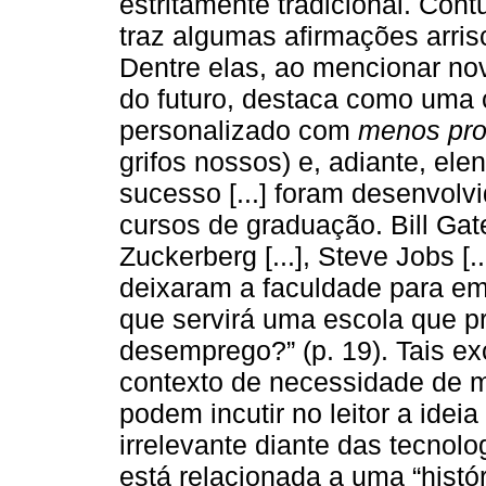
estritamente tradicional. Con
traz algumas afirmações arri
Dentre elas, ao mencionar no
do futuro, destaca como uma c
personalizado com
menos pro
grifos nossos) e, adiante, ele
sucesso [...] foram desenvolv
cursos de graduação. Bill Gates 
Zuckerberg [...], Steve Jobs [...
deixaram a faculdade para emp
que servirá uma escola que p
desemprego?” (p. 19). Tais ex
contexto de necessidade de 
podem incutir no leitor a idei
irrelevante diante das tecnol
está relacionada a uma “hist