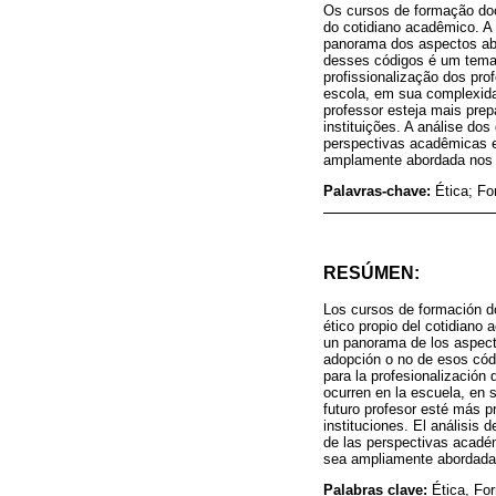
Os cursos de formação doce
do cotidiano acadêmico. A 
panorama dos aspectos abo
desses códigos é um tema 
profissionalização dos pr
escola, em sua complexida
professor esteja mais pre
instituições. A análise do
perspectivas acadêmicas e
amplamente abordada nos 
Palavras-chave:
Ética; F
RESÚMEN:
Los cursos de formación do
ético propio del cotidiano 
un panorama de los aspecto
adopción o no de esos códi
para la profesionalización
ocurren en la escuela, en 
futuro profesor esté más p
instituciones. El análisis
de las perspectivas acadé
sea ampliamente abordada 
Palabras clave:
Ética, Fo