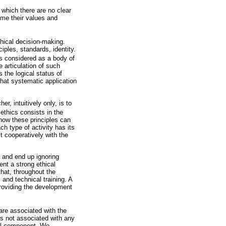
which there are no clear
sume their values and
thical decision-making.
iples, standards, identity.
is considered as a body of
 articulation of such
 the logical status of
what systematic application
r, intuitively only, is to
 ethics consists in the
g how these principles can
ach type of activity has its
t cooperatively with the
n and end up ignoring
nt a strong ethical
that, throughout the
and technical training. A
providing the development
 are associated with the
es not associated with any
ral component. We