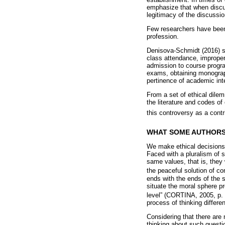
emphasize that when discuss
legitimacy of the discussio
Few researchers have been 
profession.
Denisova-Schmidt (2016) st
class attendance, improper 
admission to course progra
exams, obtaining monograph
pertinence of academic inte
From a set of ethical dile
the literature and codes of
this controversy as a contr
WHAT SOME AUTHORS
We make ethical decisions o
Faced with a pluralism of s
same values, that is, they 
the peaceful solution of con
ends with the ends of the s
situate the moral sphere pre
level” (CORTINA, 2005, p.
process of thinking differen
Considering that there are
thinking about such questi