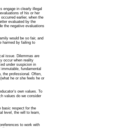
ls engage in clearly illegal
evaluations of his or her
occurred earlier, when the
etter evaluated by the
de the negative evaluations
family would be so fair, and
be harmed by failing to
ical issue. Dilemmas are
nly occur when reality
aced under suspicion in
ed immutable, fundamental
, the professional. Often,
(what he or she feels he or
 educator’s own values. To
hich values do we consider
e basic respect for the
l level, the will to learn,
preferences to work with