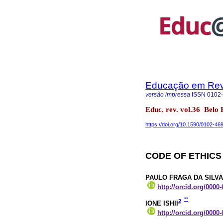
Educação em Rev
versão impressa
ISSN
0102
Educ. rev. vol.36 Bel
https://doi.org/10.1590/0102-4
CODE OF ETHICS
PAULO FRAGA DA SILVA
http://orcid.org/0000
**
2
IONE ISHII
http://orcid.org/0000