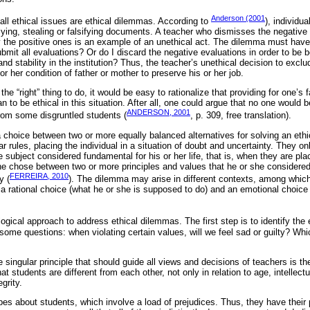
Anderson (2001
 all ethical issues are ethical dilemmas. According to
), individua
lying, stealing or falsifying documents. A teacher who dismisses the negative 
 the positive ones is an example of an unethical act. The dilemma must have 
bmit all evaluations? Or do I discard the negative evaluations in order to be b
 stability in the institution? Thus, the teacher’s unethical decision to exclu
or her condition of father or mother to preserve his or her job.
the “right” thing to do, it would be easy to rationalize that providing for one’s 
n to be ethical in this situation. After all, one could argue that no one would 
ANDERSON, 2001
rom some disgruntled students (
, p. 309, free translation).
 choice between two or more equally balanced alternatives for solving an eth
ear rules, placing the individual in a situation of doubt and uncertainty. They o
 subject considered fundamental for his or her life, that is, when they are pl
she chose between two or more principles and values that he or she consider
FERREIRA, 2010
y (
). The dilemma may arise in different contexts, among which
 a rational choice (what he or she is supposed to do) and an emotional choice 
logical approach to address ethical dilemmas. The first step is to identify the
 some questions: when violating certain values, will we feel sad or guilty? W
e singular principle that should guide all views and decisions of teachers is th
at students are different from each other, not only in relation to age, intellectua
grity.
es about students, which involve a load of prejudices. Thus, they have their 