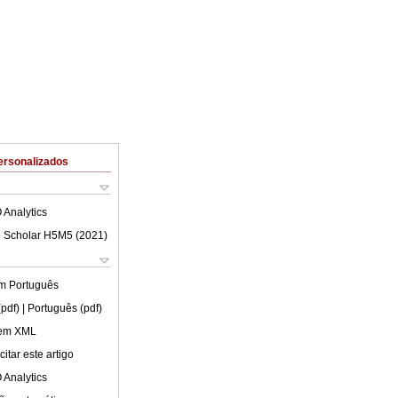
ersonalizados
 Analytics
 Scholar H5M5 (
2021
)
em
Português
(pdf)
| Português (pdf)
 em XML
itar este artigo
 Analytics