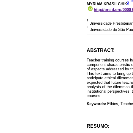
**
2
MYRIAM KRASILCHIK
http://orcid.org/0000
1
Universidade Presbiteria
2
Universidade de São Paul
ABSTRACT:
Teacher training courses ha
component characteristic o
of aspects addressed by th
This text aims to bring up 
anticipate ethical dilemmas
expected that future teache
analysis of the dilemmas t
institutional perspectives,
courses.
Keywords:
Ethics; Teache
RESUMO: