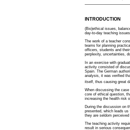
INTRODUCTION
(Bio)ethical issues, balan
day-to-day teaching issues
The work of a teacher consis
teams for planning practic
officers, students and the
perplexity, uncertainties,
In an exercise with graduat
activity consisted of disc
Spain. The German authorit
analysis, it was verified 
itself, thus causing great
When discussing the case to
core of ethical question, t
increasing the health risk
During the discussion on t
presented, which leads us t
they are seldom perceived 
The teaching activity requi
result in serious conseque