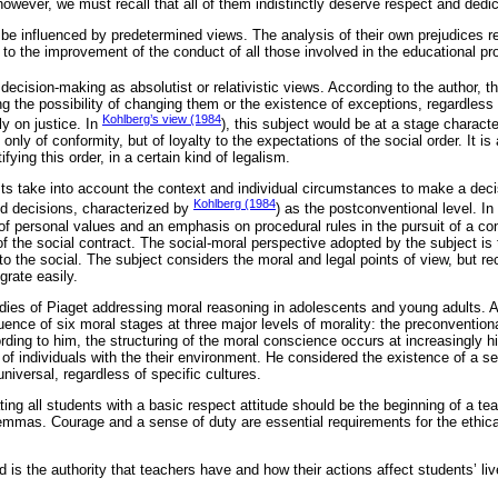
however, we must recall that all of them indistinctly deserve respect and dedic
to be influenced by predetermined views. The analysis of their own prejudices 
s to the improvement of the conduct of all those involved in the educational pr
 decision-making as absolutist or relativistic views. According to the author, 
ng the possibility of changing them or the existence of exceptions, regardless 
Kohlberg’s view (1984
y on justice. In
), this subject would be at a stage charac
t only of conformity, but of loyalty to the expectations of the social order. It i
ifying this order, in a certain kind of legalism.
sts take into account the context and individual circumstances to make a decisi
Kohlberg (1984
led decisions, characterized by
) as the postconventional level. In i
y of personal values and an emphasis on procedural rules in the pursuit of a 
f the social contract. The social-moral perspective adopted by the subject is th
on to the social. The subject considers the moral and legal points of view, but
grate easily.
dies of Piaget addressing moral reasoning in adolescents and young adults. A
uence of six moral stages at three major levels of morality: the preconvention
rding to him, the structuring of the moral conscience occurs at increasingly h
n of individuals with the their environment. He considered the existence of a se
niversal, regardless of specific cultures.
ating all students with a basic respect attitude should be the beginning of a te
lemmas. Courage and a sense of duty are essential requirements for the ethica
 is the authority that teachers have and how their actions affect students’ li