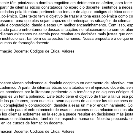
nte têm priorizado o domínio cognitivo em detrimento do afetivo, com forte
partir de dilemas éticos constatados no exercício docente, sentimos a neces
rdados pela literatura pertinente ao tema e de alguns códigos de ética doce
polêmico. Este texto tem o objetivo de trazer à tona essa polêmica como con
ofessores, para que eles sejam capazes de antecipar as situações de dilema
de e contradição, dando a estas um melhor encaminhamento. Com isso, espe
parado para o enfrentamento dessas situações no relacionamento com os alun
s dilemas existentes na escola pode resultar em decisões mais justas que co
 institucionais, também os aspectos humanos. Nossa proposta é a de que e
cursos de formação docente.
ormação Docente; Códigos de Ética; Valores
cente vienen priorizando el dominio cognitivo en detrimento del afectivo, co
académico. A partir de dilemas éticos constatados en el ejercicio docente, se
s abordados por la literatura pertinente a la temática y de algunos códigos d
gos es un tema polémico. Este texto tiene el objetivo de traer a la luz esa 
 de los profesores, para que ellos sean capaces de anticipar las situaciones d
su complejidad y contradicción, dándole a ésas un mejor encaminamiento. Co
reparado para el enfrentamiento de esas situaciones en la relación con los al
 de los dilemas existentes en la escuela puede resultar en decisiones más ju
micas e institucionales, también los aspectos humanos. Nuestra propuesta es
en los cursos de formación docente.
rmación Docente; Códigos de Ética, Valores