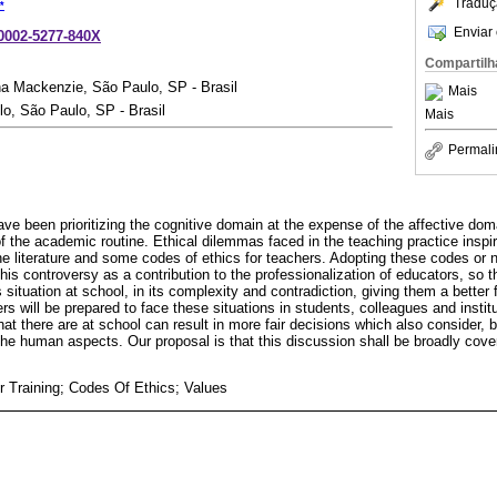
Traduç
*
Enviar 
-0002-5277-840X
Compartilh
na Mackenzie, São Paulo, SP - Brasil
Mais
o, São Paulo, SP - Brasil
Mais
Permali
ve been prioritizing the cognitive domain at the expense of the affective doma
f the academic routine. Ethical dilemmas faced in the teaching practice inspi
e literature and some codes of ethics for teachers. Adopting these codes or no
this controversy as a contribution to the professionalization of educators, so t
 situation at school, in its complexity and contradiction, giving them a better f
rs will be prepared to face these situations in students, colleagues and institu
hat there are at school can result in more fair decisions which also consider,
 the human aspects. Our proposal is that this discussion shall be broadly cover
r Training; Codes Of Ethics; Values