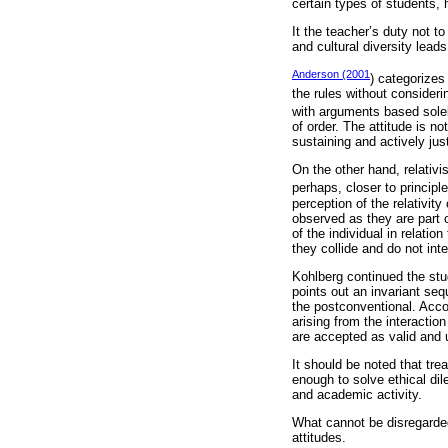
certain types of students, 
It the teacher’s duty not 
and cultural diversity lead
Anderson (2001
) categorizes
the rules without consideri
with arguments based solel
of order. The attitude is no
sustaining and actively just
On the other hand, relativi
perhaps, closer to princip
perception of the relativit
observed as they are part o
of the individual in relati
they collide and do not inte
Kohlberg continued the stu
points out an invariant seq
the postconventional. Acco
arising from the interactio
are accepted as valid and u
It should be noted that tre
enough to solve ethical di
and academic activity.
What cannot be disregarded
attitudes.