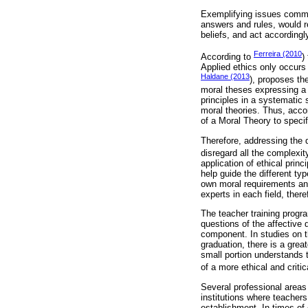
Exemplifying issues common
answers and rules, would re
beliefs, and act accordingl
Ferreira (2010
According to
)
Applied ethics only occurs 
Haldane (2013
), proposes th
moral theses expressing a 
principles in a systematic 
moral theories. Thus, accor
of a Moral Theory to specif
Therefore, addressing the di
disregard all the complexi
application of ethical princ
help guide the different typ
own moral requirements and 
experts in each field, there
The teacher training progra
questions of the affective
component. In studies on th
graduation, there is a grea
small portion understands 
of a more ethical and critic
Several professional areas 
institutions where teacher
establishment. In times of