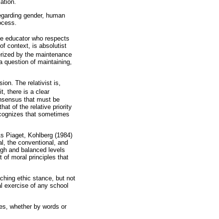
ation.
regarding gender, human
ocess.
the educator who respects
of context, is absolutist
terized by the maintenance
s a question of maintaining,
on. The relativist is,
t, there is a clear
consensus that must be
at of the relative priority
 recognizes that sometimes
s Piaget, Kohlberg (1984)
al, the conventional, and
igh and balanced levels
t of moral principles that
aching ethic stance, but not
l exercise of any school
ves, whether by words or