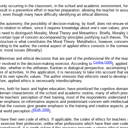
ly occurring in the classroom, in the school and academic environment, for 
sult in a preventive effort in teacher preparation, allowing the teacher to as
y, even though many have difficulty identifying an ethical dilemma.
 the autonomy, the possibility of decision-making, by itself, does not ensure e
in relation to others, since it requires knowledge about one’s own values, princ
e need to distinguish Morality, Moral Theory and Metaethics. Briefly, Morality 
certain type of concern accompanied by principles justifying such theses. The
structure is what constitutes the Moral Theory. Metathetics, however, concerns
ding to the author, the central aspect of applied ethics consists in the some
ic moral issues (Morality).
lemmas and ethical decisions that are part of the professional life of the teache
Cortina (2005
ty involved in the decision-making exercise. According to
), applied
iples, whether in the utilitarian, Kantian or dialogical perspective, ascertainin
es of activities. In this application, it is necessary to take into account that e
its own specific values. The author stresses that ethicists need to develop i
fore, applied ethics is necessarily interdisciplinary.
ms, both for basic and higher education, have prioritized the cognitive domai
 domain characteristic of the school and academic routine, many of which prese
e teachers’ perception of their training, most of the respondents understand 
ter emphasis on informative aspects and predominant concern with intellectual 
that the courses give greater emphasis to the training and creative aspects, 
SILVA, 2008
al world perception (
).
have their own code of ethics. If applicable, the codes of ethics for teachers
s exercise their profession, unlike other professions which have their own cod
 compliance5, it is worth asking if this resource presents a strong ethical-mo