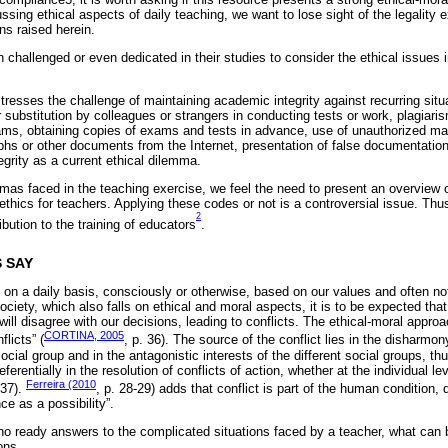
ing ethical aspects of daily teaching, we want to lose sight of the legality e
ns raised herein.
challenged or even dedicated in their studies to consider the ethical issues i
resses the challenge of maintaining academic integrity against recurring situa
substitution by colleagues or strangers in conducting tests or work, plagiarism,
ms, obtaining copies of exams and tests in advance, use of unauthorized mate
s or other documents from the Internet, presentation of false documentation
grity as a current ethical dilemma.
mmas faced in the teaching exercise, we feel the need to present an overview
 ethics for teachers. Applying these codes or not is a controversial issue. Thus
2
ibution to the training of educators
.
 SAY
n a daily basis, consciously or otherwise, based on our values and often not 
ociety, which also falls on ethical and moral aspects, it is to be expected tha
will disagree with our decisions, leading to conflicts. The ethical-moral approa
CORTINA, 2005
flicts” (
, p. 36). The source of the conflict lies in the disharmo
ocial group and in the antagonistic interests of the different social groups, th
ferentially in the resolution of conflicts of action, whether at the individual lev
Ferreira (2010
 37).
, p. 28-29) adds that conflict is part of the human condition, 
ce as a possibility”.
 no ready answers to the complicated situations faced by a teacher, what can 
ons.