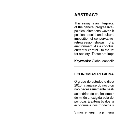
ABSTRACT:
This essay is an interpreta
of the general progressive
political directions woven 
political, social and cultu
imposition of conservative 
retrogression shown in Braz
environment. As a conclusio
currently central - to the 
for society. These are impo
Keywords:
Global capitali
ECONOMIAS REGIONA
O grupo de estudos e discu
2010, a análise do novo ci
não necessariamente nesta
acionários do capitalismo 
do milênio, exigida pela de
políticas à extensão dos 
economia e nos modelos s
Vimos emergir, na primeira