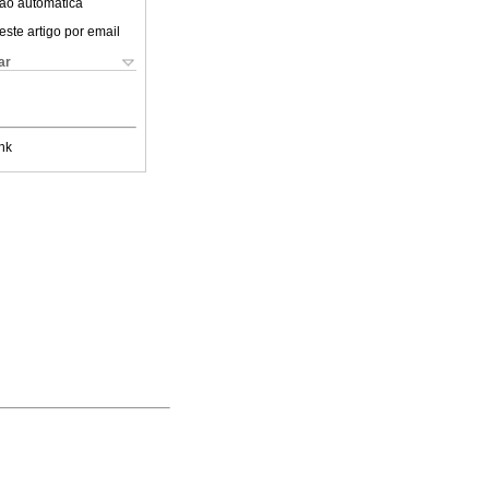
ão automática
este artigo por email
ar
nk