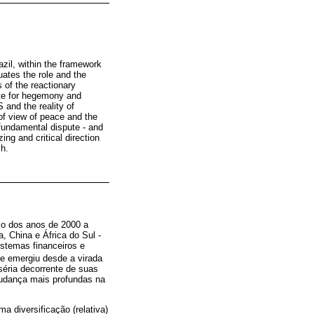
azil, within the framework
uates the role and the
s of the reactionary
pute for hegemony and
 and the reality of
 of view of peace and the
 fundamental dispute - and
ing and critical direction
sh.
o dos anos de 2000 a
, China e África do Sul -
istemas financeiros e
ue emergiu desde a virada
séria decorrente de suas
mudança mais profundas na
a diversificação (relativa)