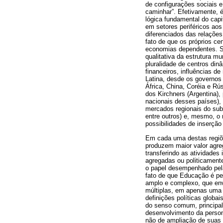
de configurações sociais e
caminhar”. Efetivamente, 
lógica fundamental do cap
em setores periféricos ao
diferenciados das relações
fato de que os próprios ce
economias dependentes. S
qualitativa da estrutura 
pluralidade de centros din
financeiros, influências 
Latina, desde os governos 
África, China, Coréia e Rú
dos Kirchners (Argentina),
nacionais desses países),
mercados regionais do sub
entre outros) e, mesmo, o 
possibilidades de inserção
Em cada uma destas regiõe
produzem maior valor agre
transferindo as atividades
agregadas ou politicamente
o papel desempenhado pela
fato de que Educação é pe
amplo e complexo, que envo
múltiplas, em apenas uma 
definições políticas glob
do senso comum, principa
desenvolvimento da persona
não de ampliação de suas 