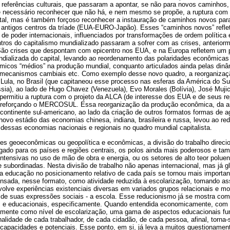
 referências culturais, que passaram a apontar, se não para novos caminhos
é necessário reconhecer que não há, e nem mesmo se propõe, a ruptura com 
ital, mas é também forçoso reconhecer a instauração de caminhos novos par
s antigos centros da tríade (EUA-EURO-Japão). Esses “caminhos novos” refl
 de poder internacionais, influenciados por transformações de ordem política
ntros do capitalismo mundializado passaram a sofrer com as crises, anteriorm
ão crises que despontam com epicentro nos EUA, e na Europa refletem um 
mundializada do capital, levando ao reordenamento das polaridades econômic
âmicos “médios” na produção mundial, conquanto articulados ainda pelas din
de mecanismos cambiais etc. Como exemplo desse novo quadro, a reorganizaçã
Lula, no Brasil (que capitaneou esse processo nas esferas da América do Su
ssia), ao lado de Hugo Chavez (Venezuela), Evo Morales (Bolívia), José Muji
 permitiu a ruptura com o projeto da ALCA (de interesse dos EUA e de seus re
 reforçando o MERCOSUL. Essa reorganização da produção econômica, da art
continente sul-americano, ao lado da criação de outros formatos formas de
novo estádio das economias chinesa, indiana, brasileira e russa, levou ao 
 dessas economias nacionais e regionais no quadro mundial capitalista.
s geoeconômicas ou geopolítica e econômicas, a divisão do trabalho direcio
gado para os países e regiões centrais, os polos ainda mais poderosos e ta
 intensivas no uso de mão de obra e energia, ou os setores de alto teor polue
 subordinadas. Nesta divisão de trabalho não apenas internacional, mas já gl
 educação no posicionamento relativo de cada país se tornou mais important
nsada, nesse formato, como atividade reduzida à escolarização, tomando a
lve experiências existenciais diversas em variados grupos relacionais e mo
de suas expressões sociais - a escola. Esse reducionismo já se mostra como 
ais e educacionais, especificamente. Quando entendida economicamente, co
lmente como nível de escolarização, uma gama de aspectos educacionais fu
lidade de cada trabalhador, de cada cidadão, de cada pessoa, afinal, torna-
capacidades e potenciais. Esse ponto, em si, já leva a muitos questionament