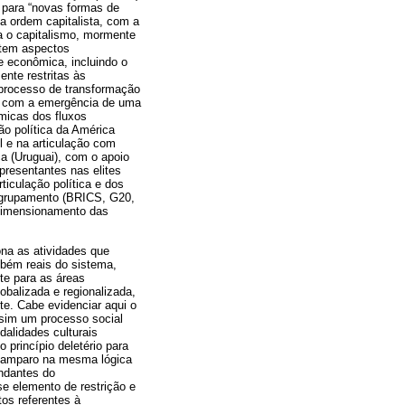
, para “novas formas de
a ordem capitalista, com a
a o capitalismo, mormente
etem aspectos
 e econômica, incluindo o
ente restritas às
processo de transformação
as com a emergência de uma
âmicas dos fluxos
o política da América
l e na articulação com
ca (Uruguai), com o apoio
presentantes nas elites
iculação política e dos
 agrupamento (BRICS, G20,
redimensionamento das
na as atividades que
mbém reais do sistema,
nte para as áreas
obalizada e regionalizada,
e. Cabe evidenciar aqui o
ssim um processo social
dalidades culturais
princípio deletério para
m amparo na mesma lógica
ndantes do
se elemento de restrição e
os referentes à