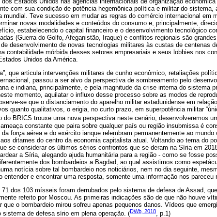
 dos Estados Unidos nas agências internacionais de organização econômica
te com sua condição de potência hegemônica política e militar do sistema, a
 mundial. Teve sucesso em mudar as regras do comércio internacional em m
erminar novas modalidades e conteúdos do consumo e, principalmente, direcio
fício, estabelecendo o capital financeiro e o desenvolvimento tecnológico c
zadas (Guerra do Golfo, Afeganistão, Iraque) e conflitos regionais são grande
 de desenvolvimento de novas tecnologias militares às custas de centenas d
 na contabilidade mórbida desses setores empresariais e seus lobbies nos c
Estados Unidos da América.
”, que articula intervenções militares de cunho econômico, retaliações polí
nternacional, passou a ser alvo da perspectiva de sombreamento pelo desen
ana e indiana, principalmente, e pela magnitude da crise interna do sistema 
este momento, aquilatar o influxo desse processo sobre as modos de repro
 Observe-se que o distanciamento do aparelho militar estadunidense em relaçã
vos quanto qualitativos, o erigia, no curto prazo, em superpotência militar “ú
ião do BRICS trouxe uma nova perspectiva neste cenário; desenvolveremos u
 ameaça constante que paira sobre qualquer país ou região insubmissa é cons
s, da força aérea e do exército ianque relembram permanentemente ao mundo 
aos ditames do centro da economia capitalista atual. Voltando ao tema do po
que se considerar os últimos sérios confrontos que se deram na Síria em 201
dear a Síria, alegando ajuda humanitária para a região - como se fosse pos
ferentemente dos bombardeios a Bagdad, ao qual assistimos como espetácul
a notícia sobre tal bombardeio nos noticiários, nem no dia seguinte, mesm
o entender e encontrar uma resposta, somente uma informação nos pareceu r
 71 dos 103 mísseis foram derrubados pelo sistema de defesa de Assad, que
ente refeito por Moscou. As primeiras indicações são de que não houve vít
tar que o bombardeio mirou sofreu apenas pequenos danos. Vídeos que emerg
DWb, 2018
 sistema de defesa sírio em plena operação. (
, p.1)