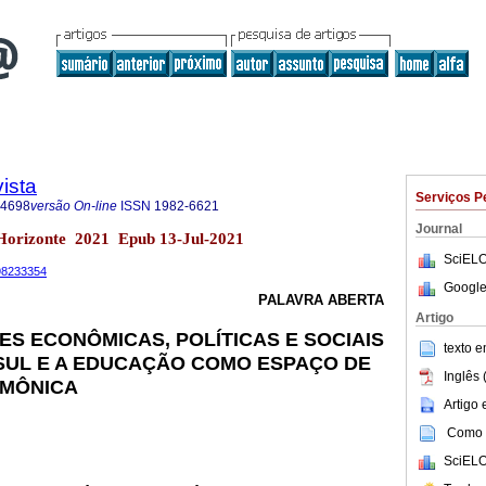
ista
Serviços P
-4698
versão On-line
ISSN
1982-6621
Journal
 Horizonte 2021 Epub 13-Jul-2021
SciELO
698233354
Google
PALAVRA ABERTA
Artigo
 ECONÔMICAS, POLÍTICAS E SOCIAIS
texto 
SUL E A EDUCAÇÃO COMO ESPAÇO DE
Inglês 
EMÔNICA
Artigo
Como c
SciELO