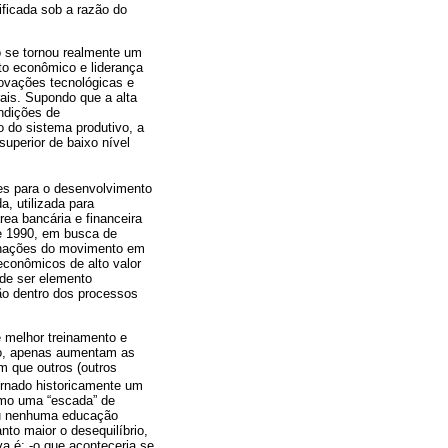
ificada sob a razão do
o se tornou realmente um
to econômico e liderança
novações tecnológicas e
ais. Supondo que a alta
ndições de
o do sistema produtivo, a
uperior de baixo nível
ões para o desenvolvimento
, utilizada para
rea bancária e financeira
de 1990, em busca de
minações do movimento em
econômicos de alto valor
 de ser elemento
ão dentro dos processos
e melhor treinamento e
ho, apenas aumentam as
m que outros (outros
ornado historicamente um
como uma “escada” de
 ou nenhuma educação
nto maior o desequilíbrio,
a é: -o que aconteceria se