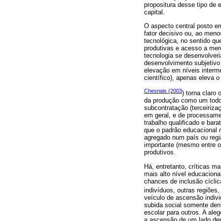
propositura desse tipo de 
capital.
O aspecto central posto e
fator decisivo ou, ao men
tecnológica, no sentido qu
produtivas e acesso a mer
tecnologia se desenvolver
desenvolvimento subjetivo 
elevação em níveis interm
científico), apenas eleva 
Chesnais (2003
) torna claro
da produção como um todo, 
subcontratação (terceiriza
em geral, e de processame
trabalho qualificado e ba
que o padrão educacional 
agregado num país ou regiã
importante (mesmo entre o
produtivos.
Há, entretanto, críticas m
mais alto nível educacion
chances de inclusão cícli
indivíduos, outras regiões,
veículo de ascensão indivi
subida social somente den
escolar para outros. A ale
a ascensão de um lado depe