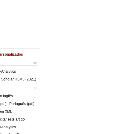
ersonalizados
 Analytics
 Scholar H5M5 (
2021
)
em
Inglês
(pdf)
| Português (pdf)
 em XML
itar este artigo
 Analytics