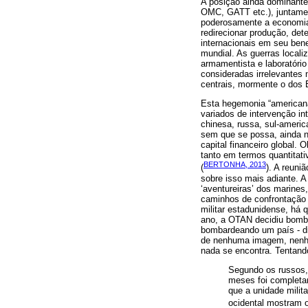
A posição ainda dominante
OMC, GATT etc.), juntamen
poderosamente a economia
redirecionar produção, det
internacionais em seu bene
mundial. As guerras locali
armamentista e laboratório
consideradas irrelevantes
centrais, mormente o dos 
Esta hegemonia “americana
variados de intervenção i
chinesa, russa, sul-americ
sem que se possa, ainda n
capital financeiro global.
tanto em termos quantitati
BERTONHA, 2013
(
). A reun
sobre isso mais adiante. A
‘aventureiras’ dos marine
caminhos de confrontação 
militar estadunidense, há 
ano, a OTAN decidiu bombar
bombardeando um país - di
de nenhuma imagem, nenhum
nada se encontra. Tentand
Segundo os russos,
meses foi completam
que a unidade mili
ocidental mostram o