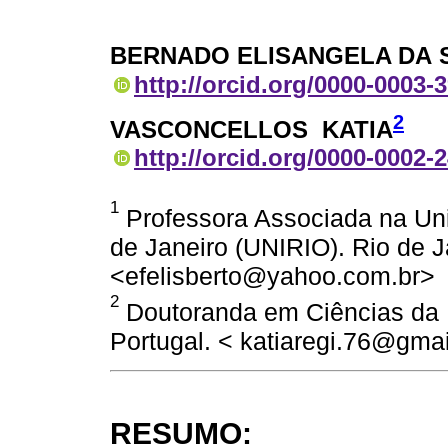
BERNADO ELISANGELA DA S
http://orcid.org/0000-0003-
2
VASCONCELLOS KATIA
http://orcid.org/0000-0002-
1
Professora Associada na Uni
de Janeiro (UNIRIO). Rio de Ja
<efelisberto@yahoo.com.br>
2
Doutoranda em Ciências da 
Portugal. < katiaregi.76@gma
RESUMO: