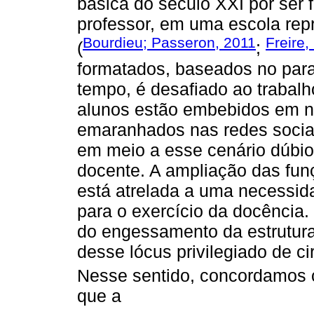
básica do século XXI por ser
professor, em uma escola repr
Bourdieu; Passeron, 2011
Freire,
(
;
formatados, baseados no para
tempo, é desafiado ao trabal
alunos estão embebidos em n
emaranhados nas redes sociai
em meio a esse cenário dúbio,
docente. A ampliação das fun
está atrelada a uma necessid
para o exercício da docência.
do engessamento da estrutura
desse lócus privilegiado de c
Nesse sentido, concordamos
que a