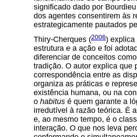
significado dado por Bourdieu
dos agentes consentirem às r
estrategicamente pautados p
2006
Thiry-Cherques (
) explic
estrutura e a ação e foi adot
diferenciar de conceitos como
tradição. O autor explica que
correspondência entre as disp
organiza as práticas e repres
existência humana, ou na con
o
habitus
é quem garante a lóg
irredutível à razão teórica. É
e, ao mesmo tempo, é o classi
interação. O que nos leva per
conformando e simultaneament