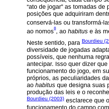
“ato de jogar” as tomadas de 
posições que adquiriram dent
conservá-las ou transformá-l
8
ao nomos
, ao
habitus
e às m
Bourdieu (
Neste sentido, para
diversidade de jogadas adapta
possíveis, que nenhuma regra
antecipar. Isso quer dizer q
funcionamento do jogo, em sua
próprios, as peculiaridades d
ao
habitus
que designa suas 
produção das leis e o reconh
Bourdieu (2003)
esclarece que 
funcionamento do campo como