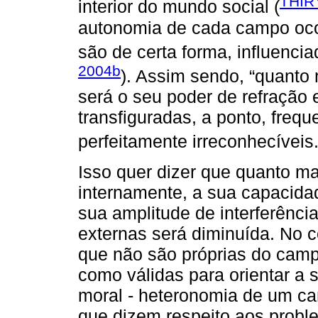
THIR
interior do mundo social (
autonomia de cada campo ocor
são de certa forma, influenc
2004b
). Assim sendo, “quanto
será o seu poder de refração
transfiguradas, a ponto, freq
perfeitamente irreconhecíveis.
Isso quer dizer que quanto m
internamente, a sua capacid
sua amplitude de interferênci
externas será diminuída. No 
que não são próprias do cam
como válidas para orientar a 
moral - heteronomia de um ca
que dizem respeito aos proble