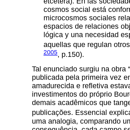
etcétera). En las sociedad
cosmos social está confor
microcosmos sociales rela
espacios de relaciones obj
lógica y una necesidad esp
aquellas que regulan otro
2005
, p.150).
Tal enunciado surgiu na obra 
publicada pela primeira vez 
amadurecida e refletiva esta
investimentos do próprio Bou
demais acadêmicos que tange
publicações. Essencial expl
uma analogia, comparando u
consequência, cada campo se