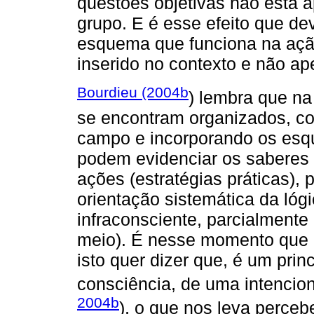
questões objetivas não está 
grupo. E é esse efeito que 
esquema que funciona na ação 
inserido no contexto e não ap
Bourdieu (2004b
) lembra que n
se encontram organizados, co
campo e incorporando os esq
podem evidenciar os saberes 
ações (estratégias práticas),
orientação sistemática da lóg
infraconsciente, parcialmente
meio). É nesse momento que e
isto quer dizer que, é um pr
consciência, de uma intencio
2004b
), o que nos leva perce