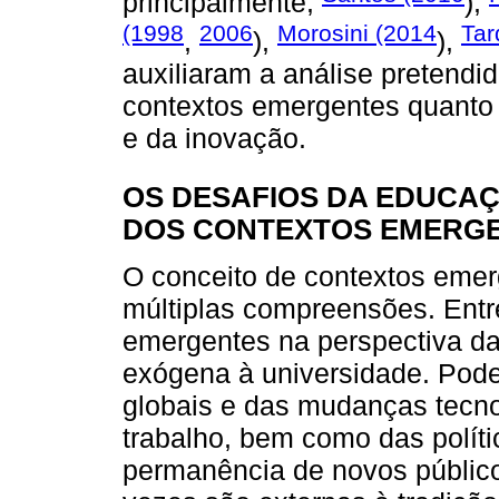
principalmente,
),
(1998
2006
Morosini (2014
Tar
,
),
),
auxiliaram a análise pretendi
contextos emergentes quanto
e da inovação.
OS DESAFIOS DA EDUCAÇ
DOS CONTEXTOS EMERG
O conceito de contextos emer
múltiplas compreensões. Ent
emergentes na perspectiva d
exógena à universidade. Pode
globais e das mudanças tecn
trabalho, bem como das polít
permanência de novos públic