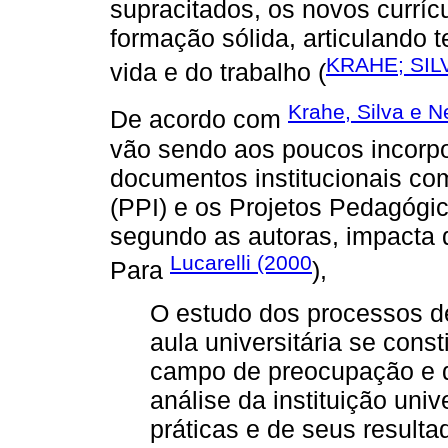
supracitados, os novos curríc
formação sólida, articulando 
KRAHE; SILV
vida e do trabalho (
Krahe, Silva e N
De acordo com
vão sendo aos poucos incorpo
documentos institucionais com
(PPI) e os Projetos Pedagógi
segundo as autoras, impacta d
Lucarelli (2000
Para
),
O estudo dos processos d
aula universitária se const
campo de preocupação e d
análise da instituição univ
práticas e de seus result