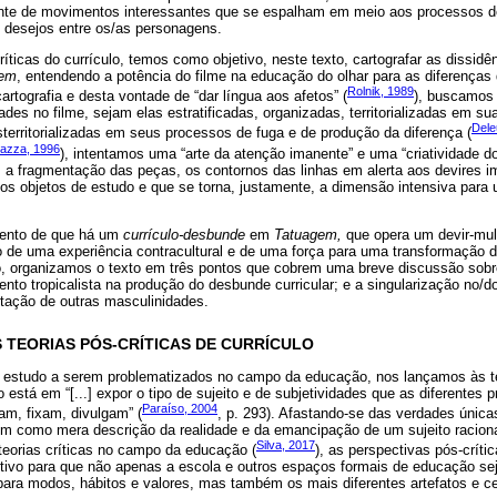
ante de movimentos interessantes que se espalham em meio aos processos d
s desejos entre os/as personagens.
ríticas do currículo, temos como objetivo, neste texto, cartografar as dissid
gem
, entendendo a potência do filme na educação do olhar para as diferenças
Rolnik, 1989
artografia e desta vontade de “dar língua aos afetos” (
), buscamos
des no filme, sejam elas estratificadas, organizadas, territorializadas em su
Dele
esterritorializadas em seus processos de fuga e de produção da diferença (
azza, 1996
), intentamos uma “arte da atenção imanente” e uma “criatividade do
 a fragmentação das peças, os contornos das linhas em alerta aos devires im
s objetos de estudo e que se torna, justamente, a dimensão intensiva para u
mento de que há um
currículo-desbunde
em
Tatuagem,
que opera um devir-mul
uto de uma experiência contracultural e de uma força para uma transformação 
o, organizamos o texto em três pontos que cobrem uma breve discussão sobre
ento tropicalista na produção do desbunde curricular; e a singularização no/do
ntação de outras masculinidades.
TEORIAS PÓS-CRÍTICAS DE CURRÍCULO
e estudo a serem problematizados no campo da educação, nos lançamos às te
 está em “[...] expor o tipo de sujeito e de subjetividades que as diferentes 
Paraíso, 2004
am, fixam, divulgam” (
, p. 293). Afastando-se das verdades únicas
em como mera descrição da realidade e da emancipação de um sujeito raciona
Silva, 2017
eorias críticas no campo da educação (
), as perspectivas pós-críti
entivo para que não apenas a escola e outros espaços formais de educação s
ara modos, hábitos e valores, mas também os mais diferentes artefatos e ce