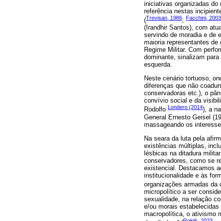
iniciativas organizadas do
referência nestas incipie
Trevisan, 1986
Facchini, 2003
(
;
(Irandhir Santos), com at
servindo de moradia e de 
maioria representantes de
Regime Militar. Com perfor
dominante, sinalizam para 
esquerda.
Neste cenário tortuoso, on
diferenças que não coadun
conservadoras etc.), o pâ
convívio social e da visib
Londero (2014
Rodolfo
), a n
General Ernesto Geisel (19
massageando os interesses
Na seara da luta pela afi
existências múltiplas, inc
lésbicas na ditadura milit
conservadores, como se re
existencial. Destacamos aq
institucionalidade e às fo
organizações armadas da d
micropolítico a ser consid
sexualidade, na relação c
e/ou morais estabelecidas 
macropolítica, o ativismo 
Rolnik, 2023