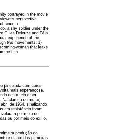
inity portrayed in the movie
 viewer's perspective
 of cinema
ndo, a shy soldier under the
ce Gilles Deleuze and Félix
ural experience of the
rough two movements: 1)
 becoming-woman that leaks
in the film
que pincelada com cores
volta mais esperançosa,
ndo desta tela a ser
 Na clareira de morte,
abril de 1964, sinalizando
as em resistência foram
evelaram por meio de
as ou por meio do exílio,
 primeira produção do
nto e diante das primeiras