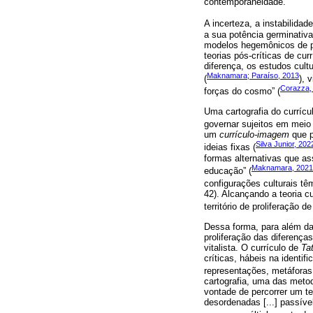
contemporaneidade.
A incerteza, a instabilida
a sua potência germinativa
modelos hegemônicos de pe
teorias pós-críticas de cur
diferença, os estudos cultu
Maknamara; Paraíso, 2013
(
), 
Corazza,
forças do cosmo” (
Uma cartografia do currícu
governar sujeitos em meio
um
currículo-imagem
que p
Silva Junior, 202
ideias fixas (
formas alternativas que as
Maknamara, 2021
educação” (
configurações culturais tê
42). Alcançando a teoria cu
território de proliferação d
Dessa forma, para além da
proliferação das diferenç
vitalista. O currículo de
Ta
críticas, hábeis na identif
representações, metáforas, 
cartografia, uma das metodo
vontade de percorrer um t
desordenadas [...] passív