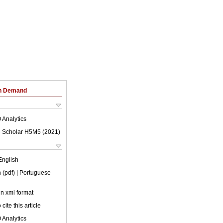
on Demand
 Analytics
 Scholar H5M5 (
2021
)
English
 (pdf)
| Portuguese
 in xml format
cite this article
 Analytics