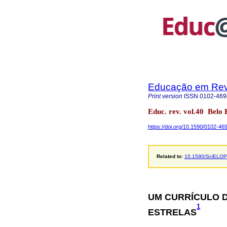
Educação em Rev
Print version
ISSN
0102-469
Educ. rev. vol.40 Bel
https://doi.org/10.1590/0102-4
Related to:
10.1590/SciELOPr
UM CURRÍCULO 
1
ESTRELAS