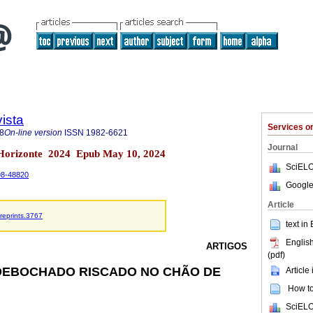
ista
Services 
8
On-line version
ISSN
1982-6621
Journal
o Horizonte 2024 Epub May 10, 2024
SciELO
698-48820
Google
Article
eprints.3767
text in
English
ARTIGOS
(pdf)
DEBOCHADO RISCADO NO CHÃO DE
Article
How to 
SciELO