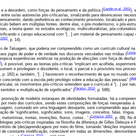
Gandin
et al.
, 2002
de e a desordem, como forças do pensamento e da política (
),
 entre os/as autores/as pós-críticas/as, sinalizando para desencaixes neces
nsamento, dando preferência ao conhecimento provisório, localizado e persp
rículo bebem em múltiplas fontes, dentre elas, o pós-modernismo, o pós-estrut
rais, a teoria
queer
, os estudos ecológicos, multiculturalistas, pós-colonialist
vivificando o campo educacional com “[...] um material de pensamento capaz 
 2002
, p. 14).
lo de
Tatuagem
, que poderia ser compreendido como um
currículo cultural
na 
Costa
 aos jogos de poder e de verdade nos discursos veiculados nas mídias (
ropicia experiências estéticas na produção de afecções com força de desfaze
2
), é possível, pois as teorias pós-críticas “implicam em acolhida, experimen
sumem e privilegiam o dissidente, o local, o parcial e o provisório nos proc
, p. 182) e, também, “[...] favorecem o reconhecimento de que no mundo c
Mak
m concorrido com a escola pelo privilégio sobre a educação das pessoas” (
rricular, os movimentos pós-críticos entendem que o currículo é “[...] por nat
Paraíso, 2010
e sentidos e multiplicação de significados” (
, p. 588).
 promoção de modelos estanques de identidades formatadas, há a compreens
as por meio dos currículos, sendo estes composições de forças inesperadas à
tuagem
,
cus
turado em uma linguagem desejante, será compreendido aqui atra
icação de “significantes, significados, sons, imagens, conceitos, falas, língua
Corazza, 2001
metonímias, ironias, invenções, fluxos, cortes...” (
, p. 09). No 
logias pós-críticas inspiradas na filosofia da diferença de Gilles Deleuze e 
erritório de (des)aprendizagens por meio do filme, tomando “direções imprev
el de constante modificação; conectável em todas as dimensões; desmontável,
Corazza, 2010