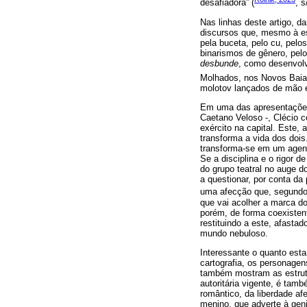
desafiadora” (
, s
Nas linhas deste artigo, 
discursos que, mesmo à e
pela buceta, pelo cu, pelo
binarismos de gênero, pe
desbunde
, como desenvolv
Molhados, nos Novos Bai
molotov lançados de mão e
Em uma das apresentações
Caetano Veloso -, Clécio 
exército na capital. Este
transforma a vida dos doi
transforma-se em um agen
Se a disciplina e o rigor 
do grupo teatral no auge 
a questionar, por conta da
uma afecção que, segund
que vai acolher a marca d
porém, de forma coexisten
restituindo a este, afastad
mundo nebuloso.
Interessante o quanto es
cartografia, os personage
também mostram as estrutu
autoritária vigente, é ta
romântico, da liberdade af
menino, que adverte à gen