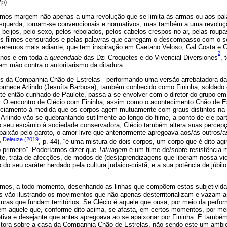
/p).
damos margem não apenas a uma revolução que se limita às armas ou aos pa
squerda, tornam-se convencionais e normativos, mas também a uma revoluç
s beijos, pelo sexo, pelos rebolados, pelos cabelos crespos no ar, pelas ro
los filmes censurados e pelas palavras que carregam o descompasso com o
eremos mais adiante, que tem inspiração em Caetano Veloso, Gal Costa e Gi
2
anos e em toda a
queeridade
das Dzi Croquetes e do Vivencial Diversiones
, 
m mão contra o autoritarismo da ditadura.
 da Companhia Chão de Estrelas - performando uma versão arrebatadora d
conhece Arlindo (Jesuíta Barbosa), também conhecido como Fininha, soldado d
, até então cunhado de Paulete, passa a se envolver com o diretor do grupo 
s. O encontro de Clécio com Fininha, assim como o acontecimento Chão de Es
ciamento à medida que os corpos agem mutuamente com graus distintos na t
de Arlindo vão se quebrantando sutilmente ao longo do filme, a ponto de ele pa
do seu escárnio à sociedade conservadora, Clécio também altera suas perce
 paixão pelo garoto, o amor livre que anteriormente apregoava aos/às outros/
Deleuze (2019
o
, p. 44), “é uma mistura de dois corpos, um corpo que é dito agir
o primeiro”. Poderíamos dizer que
Tatuagem
é um filme de/sobre resistência mi
te, trata de afecções, de modos de (des)aprendizagens que liberam nossa vid
o do seu caráter herdado pela cultura judaico-cristã, e a sua potência de júbi
tamos, a todo momento, desenhando as linhas que compõem estas subjetivi
ns vão ilustrando os movimentos que não apenas desterritorializam e vazam 
ras que fundam territórios. Se Clécio é aquele que ousa, por meio da perfo
mbém aquele que, conforme dito acima, se afasta, em certos momentos, por me
etiva e desejante que antes apregoava ao se apaixonar por Fininha. É também 
itora sobre a casa da Companhia Chão de Estrelas, não sendo este um ambi