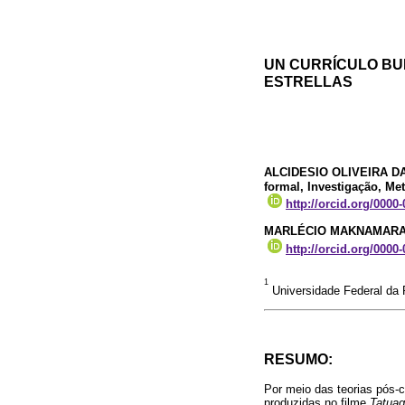
UN CURRÍCULO BU
ESTRELLAS
ALCIDESIO OLIVEIRA DA
formal, Investigação, Me
http://orcid.org/0000
MARLÉCIO MAKNAMAR
http://orcid.org/0000
1
Universidade Federal da 
RESUMO:
Por meio das teorias pós-c
produzidas no filme
Tatua