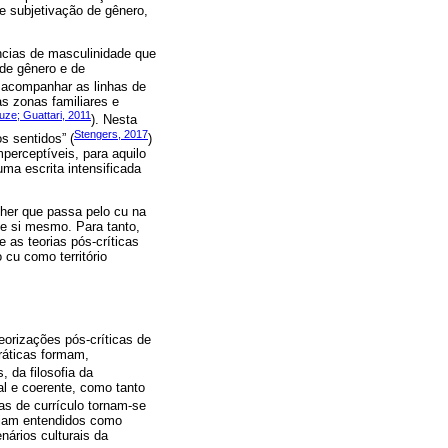
e subjetivação de gênero,
ências de masculinidade que
 de gênero e de
 acompanhar as linhas de
as zonas familiares e
uze; Guattari, 2011
). Nesta
Stengers, 2017
s sentidos” (
)
perceptíveis, para aquilo
ma escrita intensificada
her que passa pelo cu na
de si mesmo. Para tanto,
 as teorias pós-críticas
 cu como território
orizações pós-críticas de
práticas formam,
, da filosofia da
l e coerente, como tanto
cas de currículo tornam-se
ejam entendidos como
nários culturais da