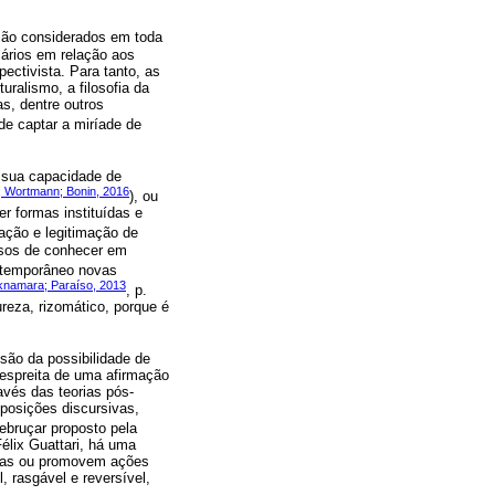
 são considerados em toda
sários em relação aos
ectivista. Para tanto, as
uralismo, a filosofia da
as, dentre outros
de captar a miríade de
sua capacidade de
; Wortmann; Bonin, 2016
), ou
r formas instituídas e
tação e legitimação de
essos de conhecer em
ontemporâneo novas
namara; Paraíso, 2013
, p.
ureza, rizomático, porque é
ão da possibilidade de
 espreita de uma afirmação
vés das teorias pós-
, posições discursivas,
debruçar proposto pela
Félix Guattari, há uma
istas ou promovem ações
 rasgável e reversível,