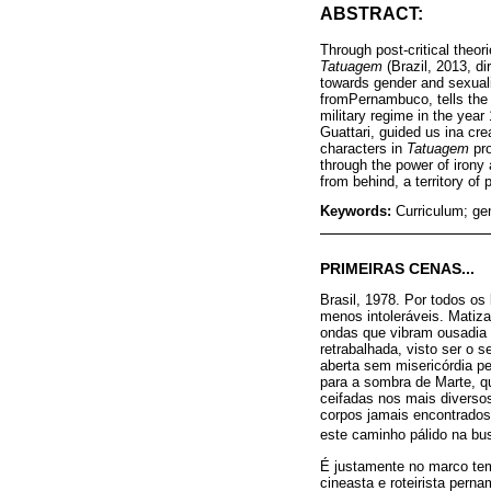
ABSTRACT:
Through post-critical theor
Tatuagem
(Brazil, 2013, di
towards gender and sexuali
fromPernambuco, tells the s
military regime in the year
Guattari, guided us ina cr
characters in
Tatuagem
pr
through the power of iron
from behind, a territory of
Keywords:
Curriculum; ge
PRIMEIRAS CENAS...
Brasil, 1978. Por todos os
menos intoleráveis. Mati
ondas que vibram ousadia 
retrabalhada, visto ser o 
aberta sem misericórdia pe
para a sombra de Marte, q
ceifadas nos mais diverso
corpos jamais encontrados
este caminho pálido na bu
É justamente no marco tem
cineasta e roteirista pern