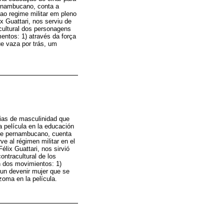
ernambucano, conta a
 ao regime militar em pleno
x Guattari, nos serviu de
cultural dos personagens
ntos: 1) através da força
ue vaza por trás, um
cias de masculinidad que
la película en la educación
cine pernambucano, cuenta
rve al régimen militar en el
élix Guattari, nos sirvió
ontracultural de los
n dos movimientos: 1)
e un devenir mujer que se
izoma en la película.