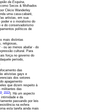
pião da Esquina
,
tas como Secos & Molhados
por Clécio Wanderley
funda uma casa-cabaré,
as artistas, em sua
o poder e o moralismo do
de e do conservadorismo
upamentos políticos de
s mais distintas
 religiosas,
 - ou ao menos abafar - do
xpressão cultural. Para
mais força no governo do
 daquele período,
.
sufocamento das
às ativistas gays e
erenciais dos setores
, do apagamento
ueles que dizem respeito à
 militantes das
18
2023
;
). Há um aspecto
 intimidade e da
riamente passando por leis
esistência na esfera
orna esta tarefa ainda mais