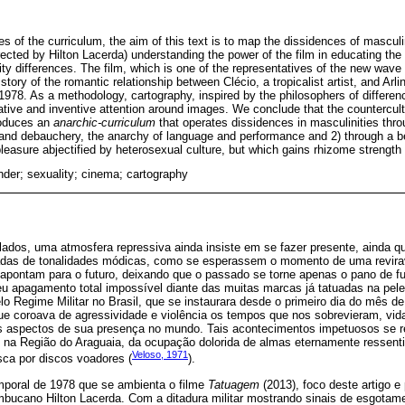
ies of the curriculum, the aim of this text is to map the dissidences of mascul
rected by Hilton Lacerda) understanding the power of the film in educating the
ty differences. The film, which is one of the representatives of the new wave
tory of the romantic relationship between Clécio, a tropicalist artist, and Arli
 1978. As a methodology, cartography, inspired by the philosophers of differen
eative and inventive attention around images. We conclude that the countercult
oduces an
anarchic-curriculum
that operates dissidences in masculinities th
y and debauchery, the anarchy of language and performance and 2) through a
 pleasure abjectified by heterosexual culture, but which gains rhizome strength 
nder; sexuality; cinema; cartography
 lados, uma atmosfera repressiva ainda insiste em se fazer presente, ainda 
zadas de tonalidades módicas, como se esperassem o momento de uma revira
apontam para o futuro, deixando que o passado se torne apenas o pano de fu
seu apagamento total impossível diante das muitas marcas já tatuadas na pele.
lo Regime Militar no Brasil, que se instaurara desde o primeiro dia do mês de 
ue coroava de agressividade e violência os tempos que nos sobrevieram, vid
s aspectos de sua presença no mundo. Tais acontecimentos impetuosos se r
 na Região do Araguaia, da ocupação dolorida de almas eternamente ressentid
Veloso, 1971
sca por discos voadores (
).
poral de 1978 que se ambienta o filme
Tatuagem
(2013), foco deste artigo e
ambucano Hilton Lacerda. Com a ditadura militar mostrando sinais de esgotame