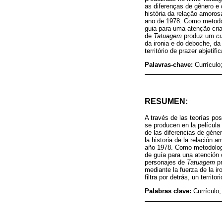
as diferenças de gênero e
história da relação amorosa
ano de 1978. Como metodolo
guia para uma atenção cri
de
Tatuagem
produz um
cu
da ironia e do deboche, da
território de prazer abjeti
Palavras-chave:
Currículo
RESUMEN:
A través de las teorías po
se producen en la película
de las diferencias de géne
la historia de la relación a
año 1978. Como metodología,
de guía para una atención 
personajes de
Tatuagem
p
mediante la fuerza de la ir
filtra por detrás, un territ
Palabras clave:
Currículo;