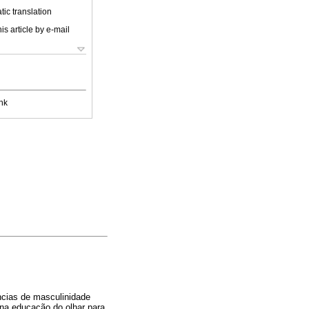
ic translation
is article by e-mail
nk
ências de masculinidade
 na educação do olhar para