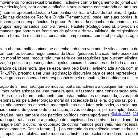
 movimento homossexual brasileiro, inclusive com o lançamento do jornal
Lam
ntes articulações, bem como a influência sexualmente contestatória de artis
), somos apresentados/as à Companhia de Teatro Chão de Estrelas, dirigida 
uação nas cidades de Recife e Olinda (Pernambuco), onde, em suas bordas, 
espaço para os espetáculos do grupo. Por meio do deboche e da anarquia, os/
 grupos marginalizados, como a travesti Paulete (Rodrigo García), provocam 
mances que borram as fronteiras de gênero e de sexualidade, da religiosida
outra forma de resistência, ainda não compreendida como tal por alguns agr
de a abertura política ainda se desenha sob uma vontade de silenciamento da
am com os setores hegemônicos do Brasil (pessoas brancas, heterossexuais,
nico moral impera, produzindo uma série de perseguições que buscam eliminar
ilização pública a presença dos sujeitos sociais dissonantes e de toda a sua e
arrativa da crise moral que se espalhava pelo Brasil, evidenciada ainda com 
74-1979), pretendia ser uma legitimação discursiva para os atos repressivos
 de grupos conservadores responsáveis pela manutenção da ditadura militar
rmação de si mesmo/a que se mostra, portanto, adversa a qualquer forma de 
luímos os/as artistas de uma maneira geral e fazemos uma consideração aos/
ar. Eles e elas foram, juntamente com os/as militantes de esquerda, alvos pref
sponsáveis pela deterioração moral da sociedade brasileira, dignos/as, pois
ui não apenas os aspectos macropolíticos nas lutas pelo poder, ou seja, aq
rmas maiores de governo de uma nação, alvos de disputa, por exemplo, dos/as
Rolnik, 1987
20
itadura, mas também dos partidos políticos contemporâneos (
;
erado que trabalha com a produção de subjetividades no nível do cotidiano, da
onsigo e com o outro, na ocupação de outros mundos possíveis, não necessa
coletivamente. Dessa forma, “[...] ao contrário da experiência acumulada de r
micropolítico é relativamente recente na história do ocidente moderno, o que t