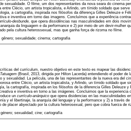
 de sexualidade. O filme, um dos representantes da nova seara do cinema p
 entre Clécio, um artista tropicalista, e Arlindo, um tímido soldado que serve
gia, a cartografia, inspirada nos filósofos da diferença Gilles Deleuze e Féli
ativa e inventiva em torno das imagens. Concluímos que a experiência contra
rrículo-desbunde,
que opera dissidências nas masculinidades em dois movime
 anarquia da linguagem e da performance e 2) por meio de um devir-mulher q
ficado pela cultura heterossexual, mas que ganha força de rizoma no filme.
; gênero; sexualidade; cinema; cartografia
scríticas del currículum, nuestro objetivo en este texto es mapear las disiden
Tatuagem
(Brasil, 2013, dirigida por Hilton Lacerda) entendiendo el poder de 
ro y sexualidad. La película, una de las representantes de la nueva era del 
morosa entre Clécio, un artista tropicalista, y Arlindo, un tímido soldado que si
 la cartografía, inspirada en los filósofos de la diferencia Gilles Deleuze y F
creativa e inventiva en torno a las imágenes. Concluimos que la experiencia c
roduce un
currículo-anárquico
que opera disidencias en las masculinidades e
onía y el libertinaje, la anarquía del lenguaje y la performance y 2) a través d
orio de placer abyectado por la cultura heterosexual, pero que cobra fuerza de r
 género; sexualidad; cine; cartografía