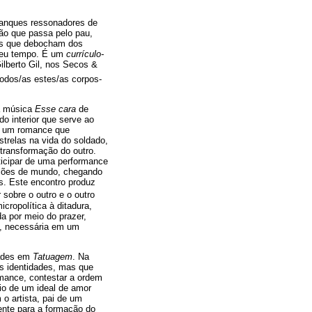
lanques ressonadores de
ão que passa pelo pau,
upas que debocham dos
 seu tempo. É um
currículo-
lberto Gil, nos Secos &
todos/as estes/as corpos-
a música
Esse cara
de
o interior que serve ao
em um romance que
trelas na vida do soldado,
ransformação do outro.
rticipar de uma performance
pções de mundo, chegando
as. Este encontro produz
 sobre o outro e o outro
cropolítica à ditadura,
a por meio do prazer,
lo, necessária em um
dades em
Tatuagem
. Na
as identidades, mas que
rmance, contestar a ordem
io de um ideal de amor
o artista, pai de um
ente para a formação do