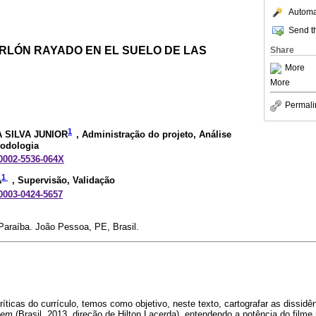
Automat
Send th
RLÓN RAYADO EN EL SUELO DE LAS
Share
More
More
Permali
1
 SILVA JUNIOR
, Administração do projeto, Análise
todologia
-0002-5536-064X
1
A
, Supervisão, Validação
-0003-0424-5657
Paraíba. João Pessoa, PE, Brasil.
ríticas do currículo, temos como objetivo, neste texto, cartografar as dissid
gem
(Brasil, 2013, direção de Hilton Lacerda), entendendo a potência do filme