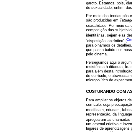
garoto. Estamos, pois, di
de sexualidade, enfim, do
Por meio das teorias pós-c
são produzidas em
Tatua
sexualidade. Por meio da c
composição das subjetivida
identitárias, sejam elas d
Cor
“disposição labiríntica” (
para olharmos os detalhes,
que passa batido nos nosso
pelo cinema.
Perseguimos aqui o argu
resistência à ditadura, fr
para além desta introduçã
do currículo; o atravessam
micropolítico de experime
CUSTURANDO COM AS 
Para ampliar os objetos d
currículo, cuja preocupação
modificam, educam, fabric
representação, da linguag
apregoaram as chamadas t
um arsenal criativo e inv
lugares de aprendizagens p