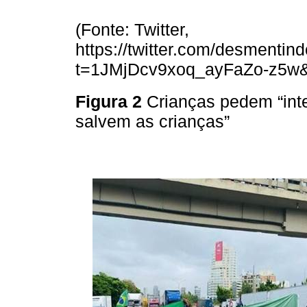
(Fonte: Twitter,
https://twitter.com/desment
t=1JMjDcv9xoq_ayFaZo-z5w
Figura 2
Crianças pedem “int
salvem as crianças”