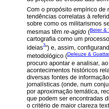
Com o propósito empírico de
tendências correlatas à referi
sobre como os militarismos s
Beier &
mesmas têm
re-agido
(
cartografia como um processo 
3
ideias
”) e, assim, configuran
Deleuze & Guattar
metodológico (
procuro apontar e analisar, ao
acontecimentos históricos re
diversas fontes de informaçã
jornalísticas (onde, num conj
por aproximação temática, rec
que podem ser encontradas dig
o critério de maior clareza t