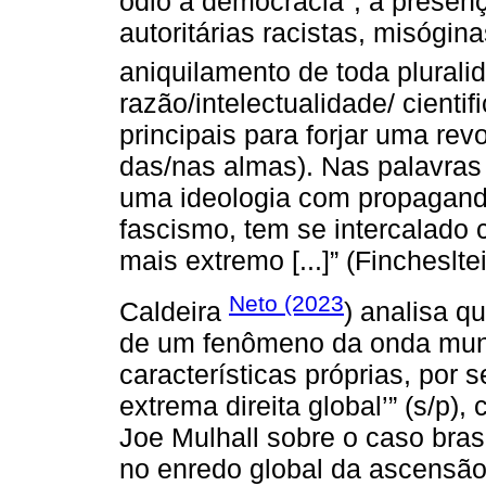
ódio à democracia
, a presen
autoritárias racistas, misógin
aniquilamento de toda plurali
razão/intelectualidade/ cienti
principais para forjar uma rev
das/nas almas). Nas palavras d
uma ideologia com propaganda
fascismo, tem se intercalado
mais extremo [...]” (Fincheslte
Neto (2023
Caldeira
) analisa q
de um fenômeno da onda mundi
características próprias, por 
extrema direita global’” (s/p),
Joe Mulhall sobre o caso brasil
no enredo global da ascensão 