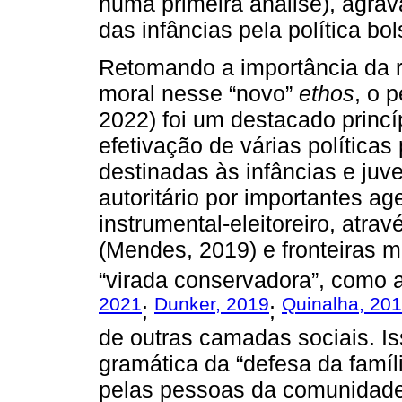
numa primeira análise), agra
das infâncias pela política bol
Retomando a importância da ref
moral nesse “novo”
ethos
, o 
2022) foi um destacado princí
efetivação de várias políticas 
destinadas às infâncias e juv
autoritário por importantes a
instrumental-eleitoreiro, atrav
(Mendes, 2019) e fronteiras mo
“virada conservadora”, como
2021
Dunker, 2019
Quinalha, 20
;
;
de outras camadas sociais. I
gramática da “defesa da fam
pelas pessoas da comunidade