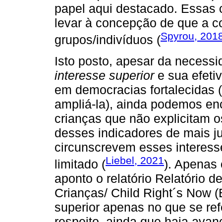
papel aqui destacado. Essas
levar à concepção de que a c
Spyrou, 201
grupos/indivíduos (
Isto posto, apesar da necess
interesse superior
e sua efeti
em democracias fortalecidas
ampliá-la), ainda podemos enc
crianças que não explicitam
desses indicadores de mais jus
circunscrevem esses interess
Liebel, 2021
limitado (
). Apenas 
aponto o relatório Relatório d
Crianças/ Child Right´s Now (
superior apenas no que se re
respeito, ainda que haja avan