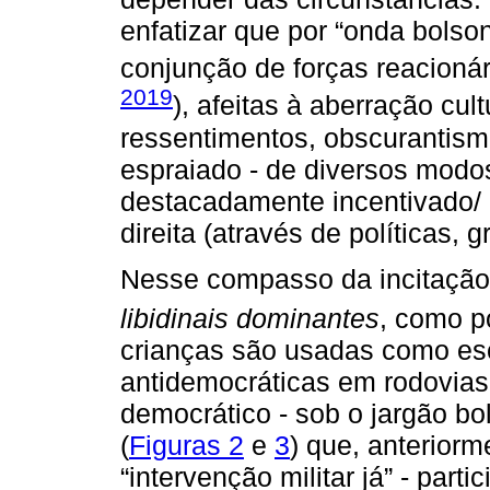
enfatizar que por “onda bols
conjunção de forças reacionári
2019
), afeitas à aberração cul
ressentimentos, obscurantism
espraiado - de diversos modos
destacadamente incentivado/ 
direita (através de políticas, 
Nesse compasso da incitação
libidinais dominantes
, como p
crianças são usadas como e
antidemocráticas em rodovias
democrático - sob o jargão bol
(
Figuras 2
e
3
) que, anterior
“intervenção militar já” - par