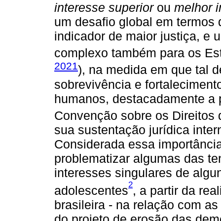
interesse superior
ou
melhor i
um desafio global em termos 
indicador de maior justiça, e
complexo também para os Estu
2021
), na medida em que tal d
sobrevivência e fortaleciment
humanos, destacadamente a pa
Convenção sobre os Direitos 
sua sustentação jurídica inte
Considerada essa importância,
problematizar algumas das te
interesses singulares de algu
2
adolescentes
, a partir da rea
brasileira - na relação com as
do projeto de erosão das demo