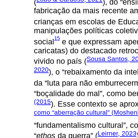
(
), do “ens
fabricação da mais recente a
crianças em escolas de Educa
manipulações políticas coleti
15
social
e que expressam apen
caricatas) do destacado retroc
Sousa Santos, 2
vivido no país (
2020
), o “rebaixamento da intel
da “luta para não emburrecer
“boçalidade do mal”, como bem
(2015
). Esse contexto se apro
como “aberração cultural” (Moshen
“fundamentalismo cultural”,
Leirner, 2023
“
ethos
da guerra” (