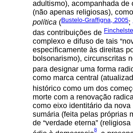
adultismo), acompanhada de out
(não apenas religiosas), co
Bustelo-Graffigna, 2005
política
(
;
Finchelst
das contribuições de
complexo e difuso de tais “nov
especificamente às direitas po
bolsonarismo), circunscritas
para designar uma forma radic
como marca central (atualiza
histórico como um dos começ
morte com a renovação radical
como eixo identitário da nova
sumária (feita pelas própria
de “verdade eterna” (religiosa
8