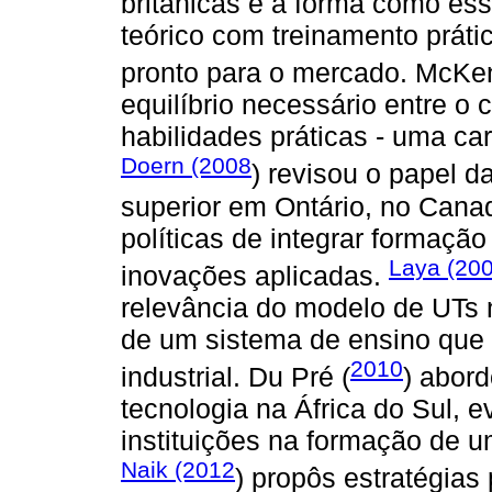
britânicas e a forma como ess
teórico com treinamento prátic
pronto para o mercado. McKen
equilíbrio necessário entre 
habilidades práticas - uma ca
Doern (2008
) revisou o papel d
superior em Ontário, no Cana
políticas de integrar formaçã
Laya (20
inovações aplicadas.
relevância do modelo de UTs
de um sistema de ensino que 
2010
industrial. Du Pré (
) abor
tecnologia na África do Sul, 
instituições na formação de u
Naik (2012
) propôs estratégias