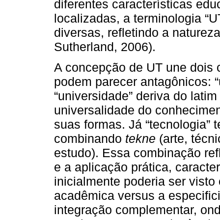
diferentes características ed
localizadas, a terminologia 
diversas, refletindo a nature
Sutherland, 2006).
A concepção de UT une dois co
podem parecer antagônicos: “u
“universidade” deriva do lati
universalidade do conhecimen
suas formas. Já “tecnologia” 
combinando
tekne
(arte, técni
estudo). Essa combinação ref
e a aplicação prática, caracte
inicialmente poderia ser vist
acadêmica versus a especific
integração complementar, onde