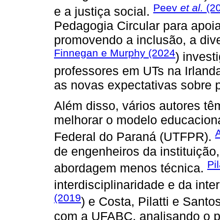
Peev
et al.
(2
e a justiça social.
Pedagogia Circular para apoia
promovendo a inclusão, a dive
Finnegan e Murphy (2024
) invest
professores em UTs na Irlanda
as novas expectativas sobre 
Além disso, vários autores t
melhorar o modelo educaciona
Federal do Paraná (UTFPR).
de engenheiros da instituiçã
Pi
abordagem menos técnica.
interdisciplinaridade e da in
(2019
) e Costa, Pilatti e Santos
com a UFABC, analisando o pe