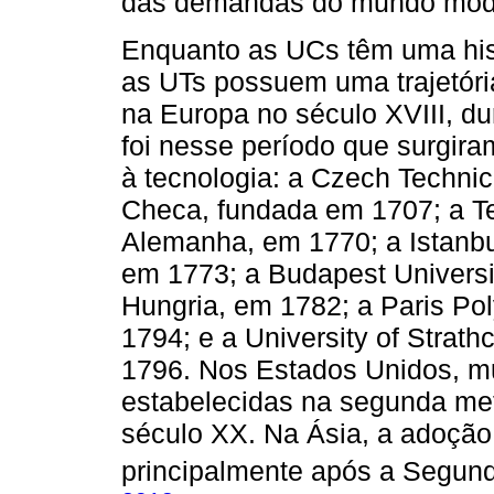
das demandas do mundo mod
Enquanto as UCs têm uma hist
as UTs possuem uma trajetóri
na Europa no século XVIII, du
foi nesse período que surgira
à tecnologia: a Czech Technic
Checa, fundada em 1707; a Tec
Alemanha, em 1770; a Istanbul
em 1773; a Budapest Universi
Hungria, em 1782; a Paris Po
1794; e a University of Strat
1796. Nos Estados Unidos, mui
estabelecidas na segunda met
século XX. Na Ásia, a adoçã
principalmente após a Segunda