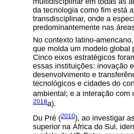
multidisciplinar em todas as á
da tecnologia como fim está
transdisciplinar, onde a espe
predominantemente nas áreas 
No contexto latino-americano
que molda um modelo global p
Cinco eixos estratégicos fora
essas instituições: inovação
desenvolvimento e transferênc
tecnológicos e cidades do co
ambiental; e a interação com o
2018
a).
2010
Du Pré (
), ao investigar a
superior na África do Sul, iden