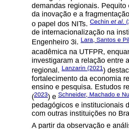
demandas regionais. Pequito e
da inovação e a fragmentação
Cechin
et al.
(
o papel dos NITs.
de internacionalização na inst
Lara, Santos e Pil
Engenheiro 3i.
acadêmica na UTFPR, enquanto 
investigaram a relação entre 
Lanzarin (2021
regional.
) destac
fortalecimento da economia re
ensino e pesquisa. Estudos re
2023
Schneider, Machado e N
(
) e
pedagógicos e institucionais
com outras instituições no Bras
A partir da observação e anál