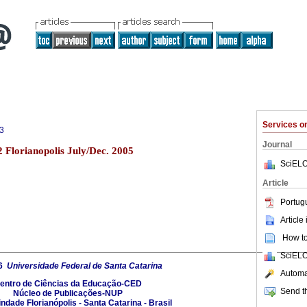
Services 
3
Journal
2 Florianopolis July/Dec. 2005
SciELO
Article
Portug
Article
How to 
SciELO
26
Universidade Federal de Santa Catarina
Automat
entro de Ciências da Educação-CED
Send th
Núcleo de Publicações-NUP
indade Florianópolis - Santa Catarina - Brasil