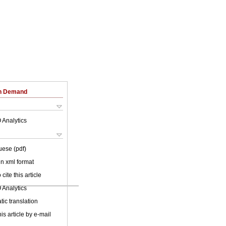
on Demand
 Analytics
uese (pdf)
 in xml format
cite this article
 Analytics
ic translation
is article by e-mail