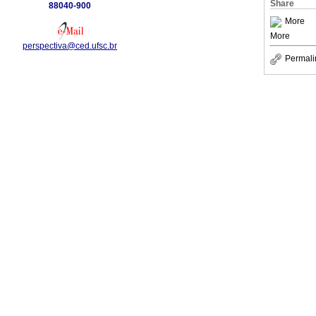
Share
88040-900
More
More
perspectiva@ced.ufsc.br
Permali